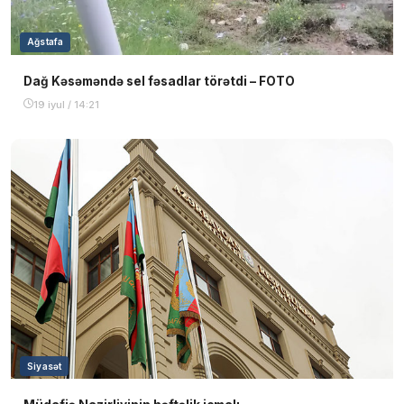
Ağstafa
Dağ Kəsəməndə sel fəsadlar törətdi – FOTO
19 iyul / 14:21
Siyasət