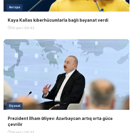
Avropa
Kaya Kallas kiberhücumlarla bağlı bəyanat verdi
14 iyul / 00:42
Siyasət
Prezident İlham Əliyev: Azərbaycan artıq orta gücə
çevrilir
14 iyul / 00:33