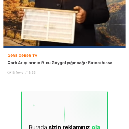
QƏRB XƏBƏR TV
Qərb Arıçılarının 9-cu Göygöl yığıncağı : Birinci hissə
16 fevral / 16:33
Burada
sizin
reklamınız
ola