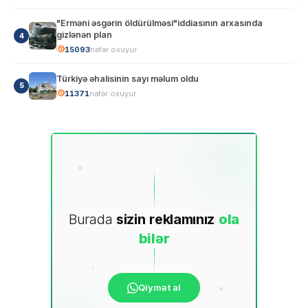
"Erməni əsgərin öldürülməsi"iddiasının arxasında
gizlənən plan
4
15097
nəfər oxuyur
Türkiyə əhalisinin sayı məlum oldu
5
11373
nəfər oxuyur
Burada
sizin
reklamınız
ola
bilər
Qiymət al