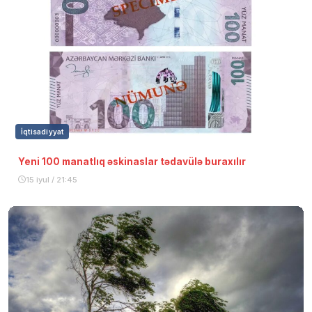
İqtisadiyyat
Yeni 100 manatlıq əskinaslar tədavülə buraxılır
15 iyul / 21:45