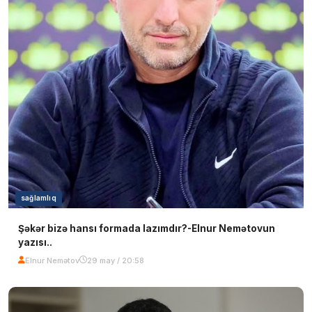
sağlamlıq
Şəkər bizə hansı formada lazımdır?-Elnur Nemətovun
yazısı..
Elnur Nemətov
29 may / 20:58