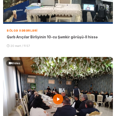
BÖLGƏ XƏBƏRLƏRI
Qərb Arıçılar Birliyinin 10-cu Şəmkir görüşü-II hissə
20 mart / 11:57
Video