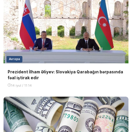
Avropa
Prezident İlham Əliyev: Slovakiya Qarabağın bərpasında
fəal iştirak edir
14 iyul / 11:14