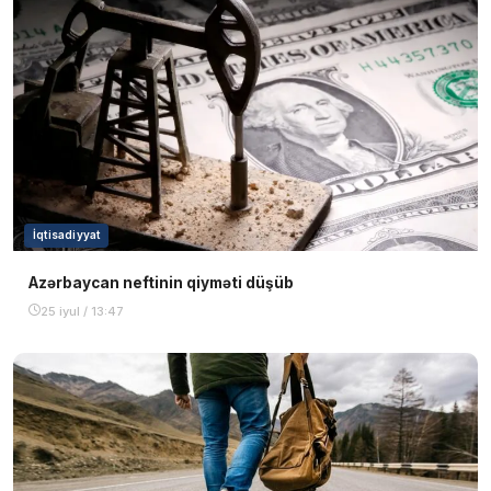
İqtisadiyyat
Azərbaycan neftinin qiyməti düşüb
25 iyul / 13:47