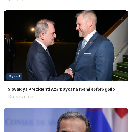
Siyasət
Slovakiya Prezidenti Azərbaycana rəsmi səfərə gəlib
14 iyul / 00:18