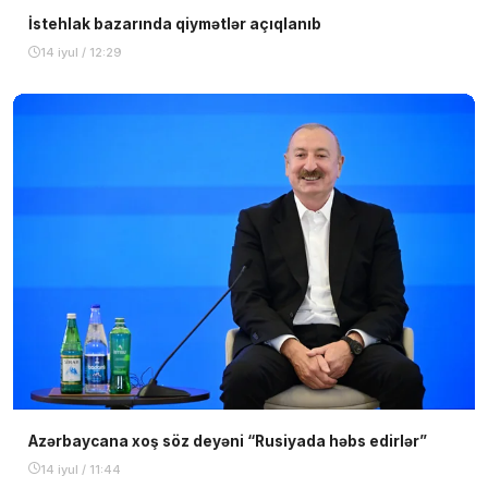
İstehlak bazarında qiymətlər açıqlanıb
14 iyul / 12:29
Azərbaycana xoş söz deyəni “Rusiyada həbs edirlər”
14 iyul / 11:44