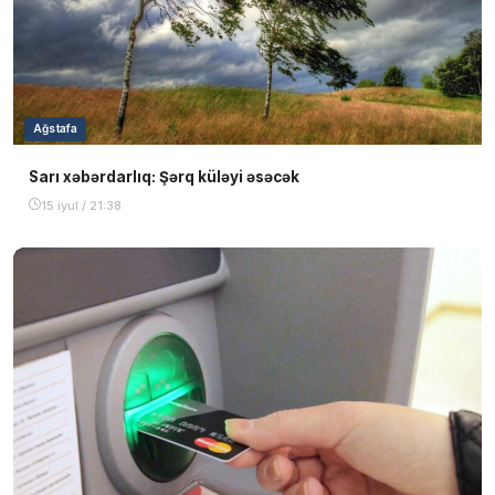
Ağstafa
Sarı xəbərdarlıq: Şərq küləyi əsəcək
15 iyul / 21:38