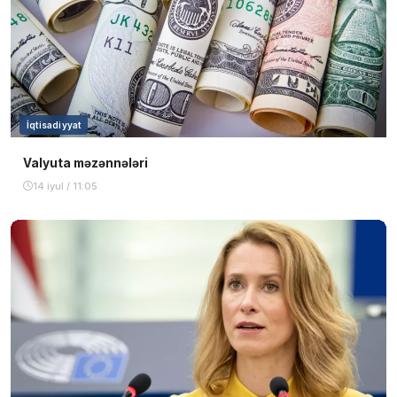
İqtisadiyyat
Valyuta məzənnələri
14 iyul / 11:05