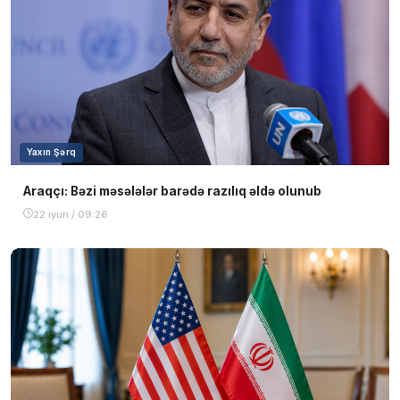
Yaxın Şərq
Araqçı: Bəzi məsələlər barədə razılıq əldə olunub
22 iyun / 09:26