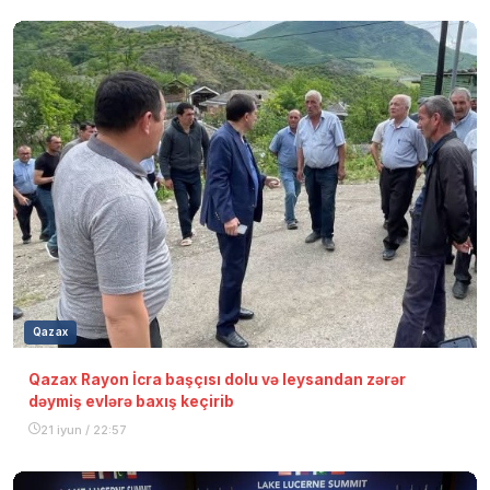
Qazax
Qazax Rayon İcra başçısı dolu və leysandan zərər
dəymiş evlərə baxış keçirib
21 iyun / 22:57