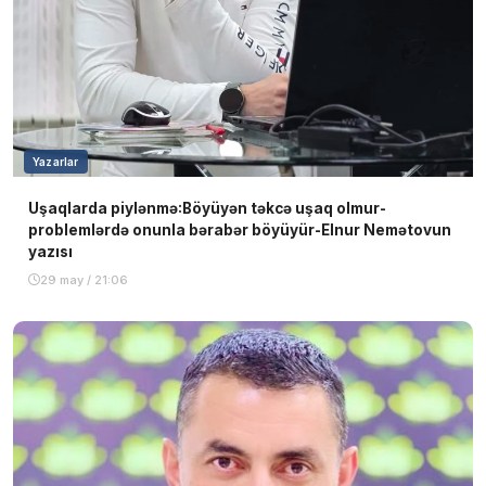
Yazarlar
Uşaqlarda piylənmə:Böyüyən təkcə uşaq olmur-
problemlərdə onunla bərabər böyüyür-Elnur Nemətovun
yazısı
29 may / 21:06