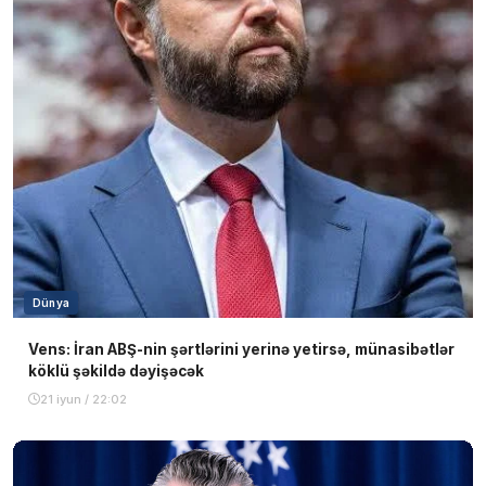
Dünya
Vens: İran ABŞ-nin şərtlərini yerinə yetirsə, münasibətlər
köklü şəkildə dəyişəcək
21 iyun / 22:02