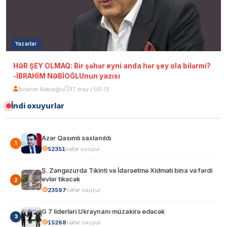
Yazarlar
HƏR ŞEY OLMAQ: Bir şəhər eyni anda hər şey ola bilərmi?
-İBRAHİM NƏBİOĞLUnun yazısı
İbrahim Nəbioğlu
17 may / 00:13
İndi oxuyurlar
Azər Qasımlı saxlanıldı
1
52348
nəfər oxuyur
Ş. Zəngəzurda Tikinti və İdarəetmə Xidməti bina və fərdi
evlər tikəcək
2
23597
nəfər oxuyur
G 7 liderləri Ukraynanı müzakirə edəcək
3
15268
nəfər oxuyur