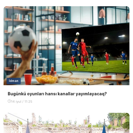
İdman
Bugünkü oyunları hansı kanallar yayımlayacaq?
14 iyul / 11:25