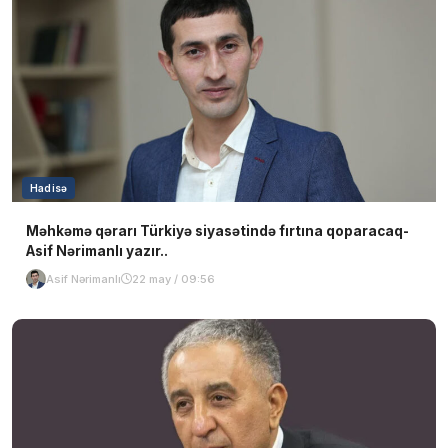
Hadisə
Məhkəmə qərarı Türkiyə siyasətində fırtına qoparacaq-
Asif Nərimanlı yazır..
Asif Nərimanlı
22 may / 09:56