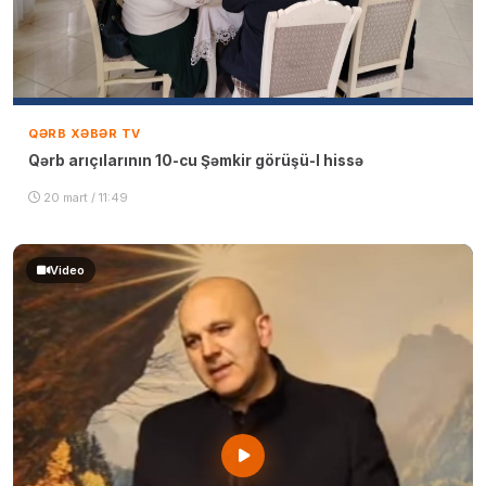
QƏRB XƏBƏR TV
Qərb arıçılarının 10-cu Şəmkir görüşü-I hissə
20 mart / 11:49
Video