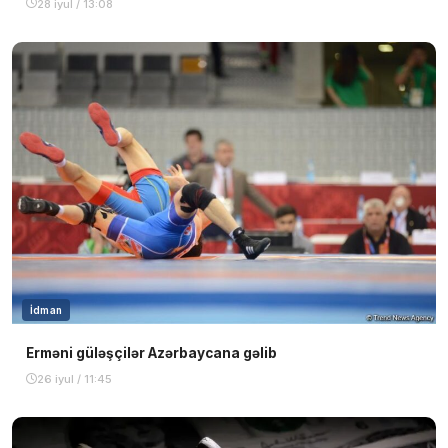
28 iyul / 13:08
İdman
Erməni güləşçilər Azərbaycana gəlib
26 iyul / 11:45