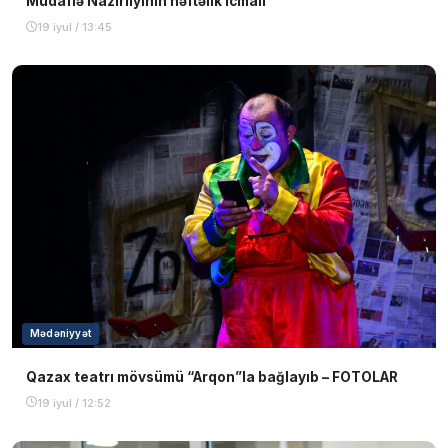
Müdafiə Nazirliyinin həftəlik icmalı
19 iyul / 13:45
Mədəniyyət
Qazax teatrı mövsümü “Arqon”la bağlayıb – FOTOLAR
19 iyul / 12:52