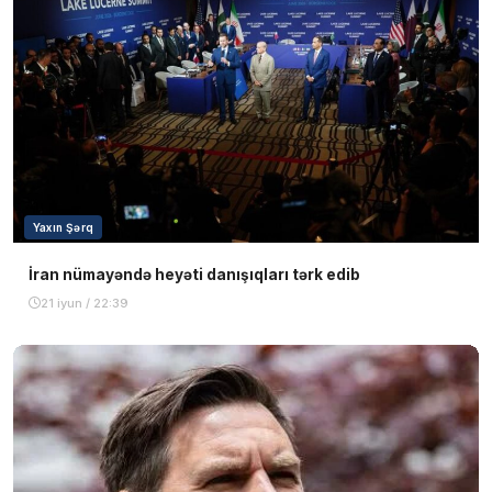
Yaxın Şərq
İran nümayəndə heyəti danışıqları tərk edib
21 iyun / 22:39