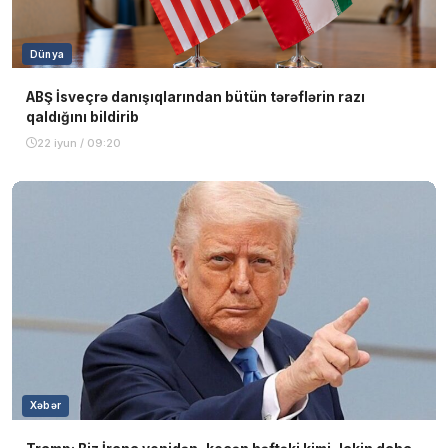
Dünya
ABŞ İsveçrə danışıqlarından bütün tərəflərin razı
qaldığını bildirib
22 iyun / 09:20
Xəbər