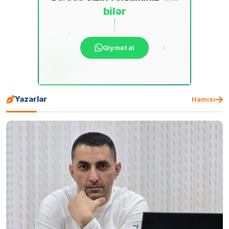
bilər
Qiymət al
Yazarlar
Hamısı