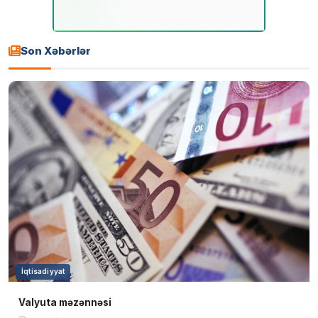
Son Xəbərlər
İqtisadiyyat
Valyuta məzənnəsi