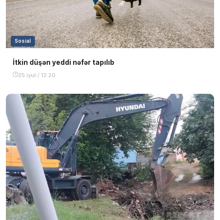
Sosial
İtkin düşən yeddi nəfər tapılıb
25 iyul / 12:20