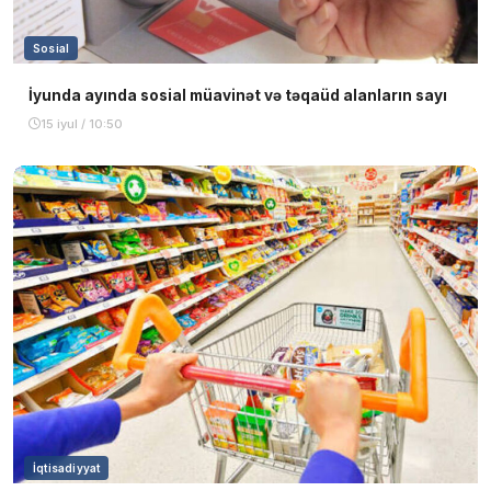
Sosial
İyunda ayında sosial müavinət və təqaüd alanların sayı
15 iyul / 10:50
İqtisadiyyat