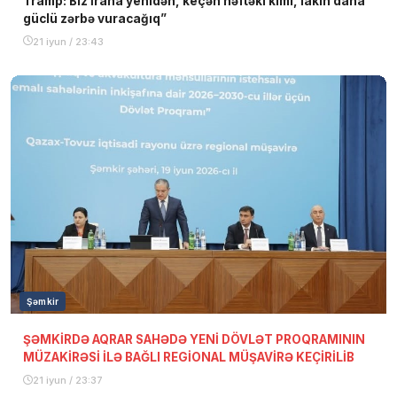
Tramp: Biz İrana yenidən, keçən həftəki kimi, lakin daha
güclü zərbə vuracağıq”
21 iyun / 23:43
Şəmkir
ŞƏMKİRDƏ AQRAR SAHƏDƏ YENİ DÖVLƏT PROQRAMININ
MÜZAKİRƏSİ İLƏ BAĞLI REGİONAL MÜŞAVİRƏ KEÇİRİLİB
21 iyun / 23:37