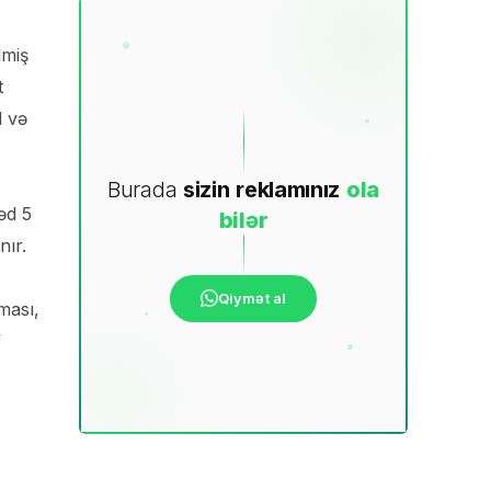
lmiş
t
l və
Burada
sizin
reklamınız
ola
əd 5
bilər
nır.
Qiymət al
lması,
f