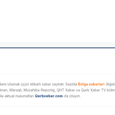
mi izləmək üçün etibarlı xəbər saytıdır. Saytda
Bölgə xəbərləri
(Ağsta
İdman, Maraqlı, Müsahibə-Reportaj, QHT Xəbər və Qərb Xəbər TV bölmələ
ilə aktual məlumatları
Qerbxeber.com
-da izləyin.