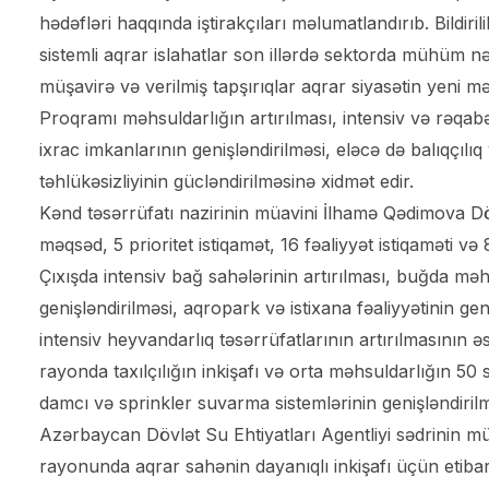
hədəfləri haqqında iştirakçıları məlumatlandırıb. Bildiril
sistemli aqrar islahatlar son illərdə sektorda mühüm nət
müşavirə və verilmiş tapşırıqlar aqrar siyasətin yeni 
Proqramı məhsuldarlığın artırılması, intensiv və rəqabət
ixrac imkanlarının genişləndirilməsi, eləcə də balıqçılı
təhlükəsizliyinin gücləndirilməsinə xidmət edir.
Kənd təsərrüfatı nazirinin müavini İlhamə Qədimova Dö
məqsəd, 5 prioritet istiqamət, 16 fəaliyyət istiqaməti və
Çıxışda intensiv bağ sahələrinin artırılması, buğda mə
genişləndirilməsi, aqropark və istixana fəaliyyətinin gen
intensiv heyvandarlıq təsərrüfatlarının artırılmasının 
rayonda taxılçılığın inkişafı və orta məhsuldarlığın 50
damcı və sprinkler suvarma sistemlərinin genişləndirilm
Azərbaycan Dövlət Su Ehtiyatları Agentliyi sədrinin mü
rayonunda aqrar sahənin dayanıqlı inkişafı üçün etibar