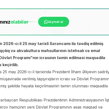
mınız
ola
bilər
Qiymət al
2026-cı il 25 may tarixli Sərəncamı ilə təsdiq edilmiş
çılıq və akvakultura məhsullarının istehsalı və emal
 Dövlət Proqramı”nın icrasının təmin edilməsi məqsədilə
keçirilib.
ə 25 may 2026-cı il tarixində Prezident İlham Əliyevin sədrliyi
müşavirədə verilmiş tapşırıqların icrası və Dövlət Proqramı
lmiş şəkildə həyata keçirilməsinin təmin olunması məqsədilə
rbaycan Respublikası Prezidentinin Administrasiyasının İqt
Əmirov həmçinin yeni Dövlət Proqramının əsas məqsəd və