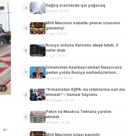
Dağlıq ərazilərdə qar yağacaq
4
19 mart / 13:00
Milli Məclisin sabahkı plenar iclasının
gündəliyi
5
4 may / 10:20
Rusiya ordusu Xersonu atəşə tutub, 2
nəfər ölüb
6
4 iyul / 10:47
Ermənistan Azərbaycandan Naxçıvana
gedən yolda Rusiya sərhədçilərinin
7
yerləşdirməsini istəmir
18 yanvar / 16:45
 / 2
“Ermənistan AŞPA-da istəklərinə nail ola
bilmədi” – Səməd Seyidov
8
18 oktyabr / 12:25
Pekin və Moskva Tehrana yardım
etmədi
9
30 iyun / 14:20
A
Milli Məclisin iclası keçirilir