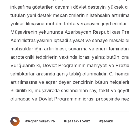
inkişafına göstərilən davamlı dövlət dəstəyini yüksək
tutulan yeni dəstək mexanizmlərinin istehsalın artırılm
yüksəldilməsinə mühüm töhfə verəcəyini qeyd ediblər.
Müşavirənin yekununda Azərbaycan Respublikası Prez
Administrasiyasının İqtisadi siyasət və sənaye məsələlər
məhsuldarlığın artırılması, suvarma və enerji təminatını
aqrotexniki tədbirlərin vaxtında icrası yalnız bütün icr
Vurğulanıb ki, Dövlət Proqramının mahiyyəti və Prezide
sahibkarlar arasında geniş təbliğ olunmalıdır. O, həmçi
artırılmasına və aqrar dəyər zəncirinin bütün həlqələrin
Bildirilib ki, müşavirədə səsləndirilən rəy, təklif və qe
olunacaq və Dövlət Proqramının icrası prosesində nəz
#Aqrar müşavirə
#Qazax-Tovuz
#şəmkir