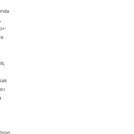
tində
,
or-
və
ti,
ksək
ıcı
a
tının