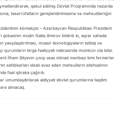
 qiymətləndirərək, qəbul edilmiş Dövlət Proqramında nəzərdə
asına, təsərrüfatların genişləndirilməsinə və məhsuldarlığın
identinin köməkçisi – Azərbaycan Respublikası Prezident
i şöbəsinin müdiri Natiq Əmirov bildirib ki, aqrar sahədə
n yaxşılaşdırılması, müasir texnologiyaların tətbiqi və
açı qurumların birgə fəaliyyəti nəticəsində mümkün ola bilər.
nt İlham Əliyevin çıxışı əsas istinad mənbəyi kimi fermerlə
nin sahibkarları idxalı əvəz edən məhsulların istehsalının
də fəal iştiraka çağırıb.
ydlər ümumiləşdirilərək aidiyyəti dövlət qurumlarına təqdim
ərə alınacaq.