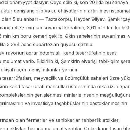
ledici əhəmiyyət daşıyır. Qeyd edib ki, son 20 ildə bu sahəyə
uktur genişləndirilib və su ehtiyatlarının artırılması istiqamə
olan 5 su anbarı — Taxtakörpü, Heydər Əliyev, Şəmkirçay
amanda 4,77 min km suvarma kanalının, 3,61 min km kollekt
1,6 min km boru kəməri çəkilib. Əkin sahələrinin suvarılması 
dilə 3 394 ədəd subartezian quyusu qazılıb.
v rayonun aqrar potensialı, kənd təsərrüfatının əsas
əlumat verib. Bildirilib ki, Şəmkirin əlverişli təbii-iqlim şərai
inkişafı üçün geniş imkanlar yaradır.
na təsərrüfatları, meyvəçilik və üzümçülük sahələri üzrə yü
kirin kənd təsərrüfatı məhsulları istehsalında ölkə üzrə apar
komplekslərinin genişlənməsi minlərlə insanın məşğulluğun
tırılmasının və investisiya təşəbbüslərinin dəstəklənməsinin
dan olan fermerlər və sahibkarlar rəhbərlik etdikləri
f perspektivləri barədə məlumat veriblər. Onlar kənd təsərrüfa