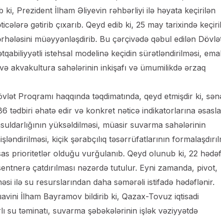
ib ki, Prezident İlham Əliyevin rəhbərliyi ilə həyata keçirilən
icələrə gətirib çıxarıb. Qeyd edib ki, 25 may tarixində keçiri
mərhələsini müəyyənləşdirib. Bu çərçivədə qəbul edilən Dövlə
qabiliyyətli istehsal modelinə keçidin sürətləndirilməsi, ema
q və akvakultura sahələrinin inkişafı və ümumilikdə ərzaq
vlət Proqramı haqqında təqdimatında, qeyd etmişdir ki, sən
 86 tədbiri əhatə edir və konkret nəticə indikatorlarına əsasla
hsuldarlığının yüksəldilməsi, müasir suvarma sahələrinin
işləndirilməsi, kiçik şərabçılıq təsərrüfatlarının formalaşdırı
əsas prioritetlər olduğu vurğulanıb. Qeyd olunub ki, 22 hədə
 sentnerə çatdırılması nəzərdə tutulur. Eyni zamanda, pivot,
əsi ilə su resurslarından daha səmərəli istifadə hədəflənir.
avini İlham Bayramov bildirib ki, Qazax-Tovuz iqtisadi
lı su təminatı, suvarma şəbəkələrinin işlək vəziyyətdə