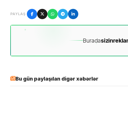
PAYLAŞ
Burada
sizin
rekla
Bu gün paylaşılan digər xəbərlər