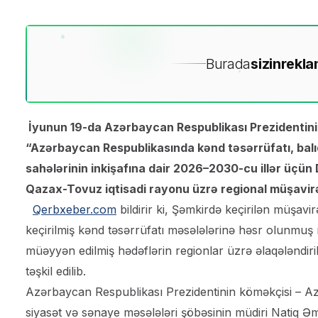
Burada
sizin
rekla
İyunun 19-da Azərbaycan Respublikası Prezidentinin 
“Azərbaycan Respublikasında kənd təsərrüfatı, balıq
sahələrinin inkişafına dair 2026–2030-cu illər üçün
Qazax-Tovuz iqtisadi rayonu üzrə regional müşavirə 
Qerbxeber.com
bildirir ki, Şəmkirdə keçirilən müşavir
keçirilmiş kənd təsərrüfatı məsələlərinə həsr olunmuş 
müəyyən edilmiş hədəflərin regionlar üzrə əlaqələndiri
təşkil edilib.
Azərbaycan Respublikası Prezidentinin köməkçisi – Azə
siyasət və sənaye məsələləri şöbəsinin müdiri Natiq 