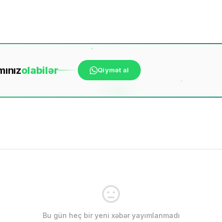
mınız
ola
bilər
Qiymət al
Bu gün heç bir yeni xəbər yayımlanmadı