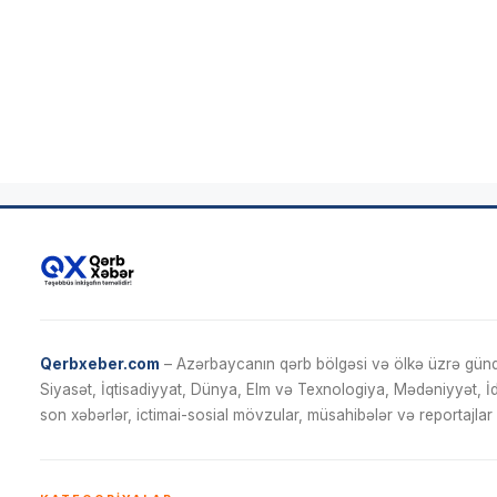
Qerbxeber.com
– Azərbaycanın qərb bölgəsi və ölkə üzrə gündə
Siyasət, İqtisadiyyat, Dünya, Elm və Texnologiya, Mədəniyyət, 
son xəbərlər, ictimai-sosial mövzular, müsahibələr və reportajlar 