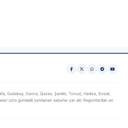
fa, Gədəbəy, Gəncə, Qazax, Şəmkir, Tovuz), Hadisə, Sosial,
ri üzrə gündəlik yenilənən xəbərlər yer alır. Regionlardan ən