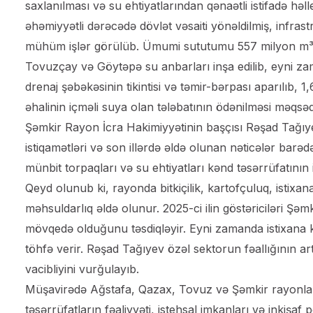
saxlanılması və su ehtiyatlarından qənaətli istifadə həl
əhəmiyyətli dərəcədə dövlət vəsaiti yönəldilmiş, infrastr
mühüm işlər görülüb. Ümumi sututumu 557 milyon m³ 
Tovuzçay və Göytəpə su anbarları inşa edilib, eyni z
drenaj şəbəkəsinin tikintisi və təmir-bərpası aparılıb, 
əhalinin içməli suya olan tələbatının ödənilməsi məqsə
Şəmkir Rayon İcra Hakimiyyətinin başçısı Rəşad Tağıye
istiqamətləri və son illərdə əldə olunan nəticələr barədə m
münbit torpaqları və su ehtiyatları kənd təsərrüfatının 
Qeyd olunub ki, rayonda bitkiçilik, kartofçuluq, istixa
məhsuldarlıq əldə olunur. 2025-ci ilin göstəriciləri Şəm
mövqedə olduğunu təsdiqləyir. Eyni zamanda istixana 
töhfə verir. Rəşad Tağıyev özəl sektorun fəallığının ar
vacibliyini vurğulayıb.
Müşavirədə Ağstafa, Qazax, Tovuz və Şəmkir rayonların
təsərrüfatların fəaliyyəti, istehsal imkanları və inkişa