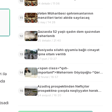
10
14 dekabr / 11:06
Vətən Müharibəsi qəhrəmanlarının
mənzilləri tarixi abidə sayılacaq
11
6 may / 14:28
Qazaxda 52 yaşlı qadın dəm qazından
zəhərlənib
12
25 dekabr / 21:40
Rusiyada silahlı qiyamla bağlı cinayət
işinə xitam verilib
13
27 iyun / 13:27
<span class="qxh-
important">Məhərrəm Göyüşoğlu-“Qərb
14
 ilə
xəbər” yenidən Sizinlə</span>
12 fevral / 18:57
nda
Azadlıq prospektindən Neftçilər
prospektinə çıxışda nəqliyyatın hərəkəti
15
məhdudlaşdırılacaq
24 avqust / 16:20
isadi