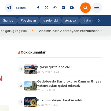
Reklam
müharibə
#paşinyan
#zelenski
#qazax
#atəşkəs
#isra
irilib
Vladimir Putin Azərbaycan Prezidentinə zəng edib
Çox oxunanlar
9 yaşlı qız tələbə oldu
1
25 yanvar / 15:25
N
Gədəbəydə Baş prokuror Kamran Əliyev
vətəndaşları qəbul edəcək
2
12 iyun / 12:51
Bitkoinin dəyəri kəskin artdı
3
22 aprel / 21:56