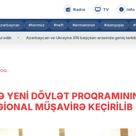
Radio
TV
Info
azərbaycan
#hörmüz
#neft
#ermənistan
#danışıqlar
#
Azərbaycan və Ukrayna XİN başçıları arasında geniş tərkibdə görüş keç
ŞƏMKİRDƏ AQRAR SAHƏDƏ YENİ DÖVLƏT PROQRAMININ MÜZAKİRƏSİ İLƏ BAĞLI REGİONAL MÜŞAVİRƏ KEÇİRİLİB
 YENİ DÖVLƏT PROQRAMINI
GİONAL MÜŞAVİRƏ KEÇİRİLİB