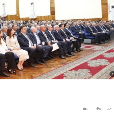
1
0
0
A