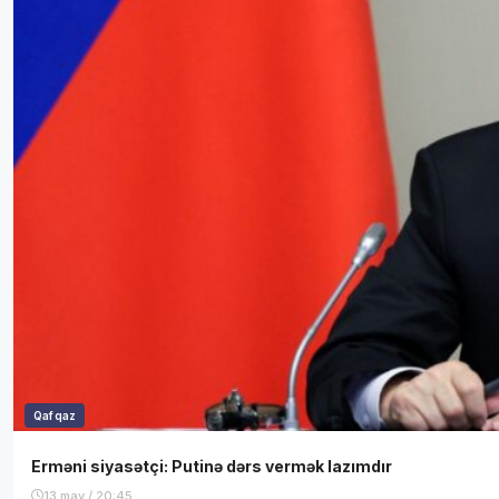
Qafqaz
Erməni siyasətçi: Putinə dərs vermək lazımdır
13 may / 20:45