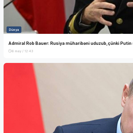
Dünya
Admiral Rob Bauer: Rusiya müharibəni uduzub,çünki Putin st
6 may / 12:43