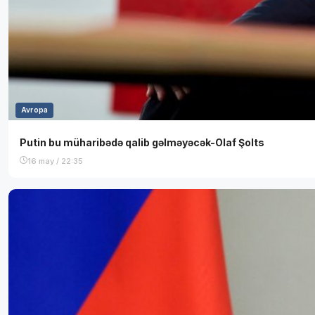
Avropa
Putin bu müharibədə qalib gəlməyəcək-Olaf Şolts
16 may / 22:35