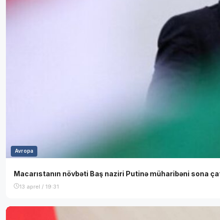
Avropa
Macarıstanın növbəti Baş naziri Putinə müharibəni sona ç
13 aprel / 19:31