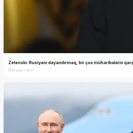
Zelenski: Rusiyanı dayandırmaq, bir çox müharibələrin qar
17 mart / 13:17