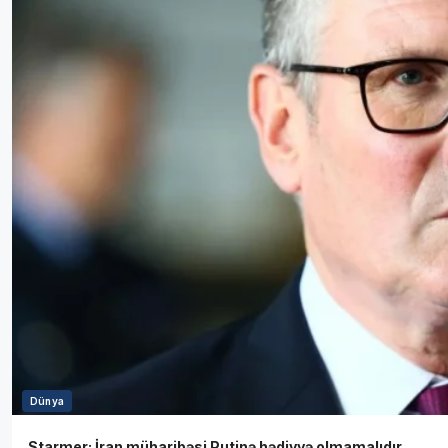
Dünya
Starmer: İran müharibəsi Putinə hədiyyə olmamalıdır