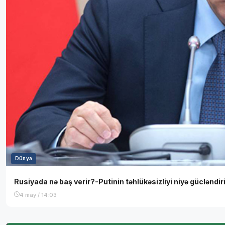
Dünya
Rusiyada nə baş verir?-Putinin təhlükəsizliyi niyə güclənd
4 may / 14:03