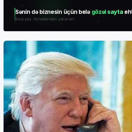
Sənin də biznesin üçün belə
gözəl sayta
eht
Bizə yaz, fürsətlərdən yararlan.