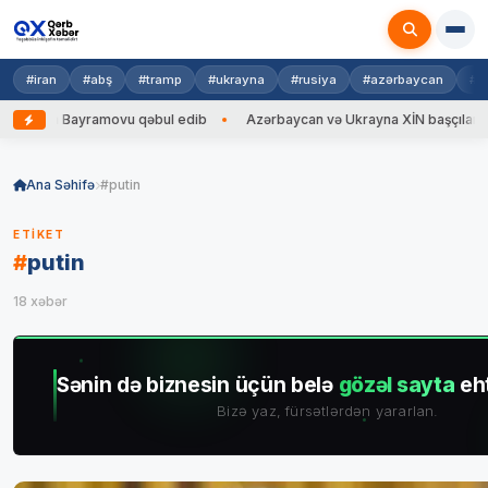
#iran
#abş
#tramp
#ukrayna
#rusiya
#azərbaycan
#h
Azərbaycan və Ukrayna XİN başçıları arasında geniş tərkibdə görüş keçirilib
Skip
to
Ana Səhifə
#putin
content
ETIKET
#
putin
18 xəbər
Sənin də biznesin üçün belə
gözəl sayta
eht
Bizə yaz, fürsətlərdən yararlan.