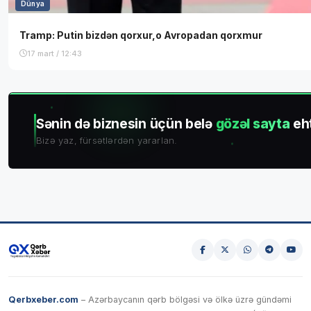
Dünya
Tramp: Putin bizdən qorxur,o Avropadan qorxmur
17 mart / 12:43
Sənin də biznesin üçün belə
gözəl sayta
eht
Bizə yaz, fürsətlərdən yararlan.
Qerbxeber.com
– Azərbaycanın qərb bölgəsi və ölkə üzrə gündəmi