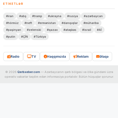
ETIKETLƏR
#iran
#abş
#tramp
#ukrayna
#rusiya
#azərbaycan
#hörmüz
#neft
#ermənistan
#danışıqlar
#müharibə
#paşinyan
#zelenski
#qazax
#atəşkəs
#israil
#Aİ
#putin
#ÇİN
#Türkiyə
Radio
TV
Haqqımızda
Reklam
Əlaqə
© 2026
Qerbxeber.com
— Azərbaycanın qərb bölgəsi və ölkə gündəmi üzrə
operativ xəbərlər təqdim edən informasiya portalıdır. Bütün hüquqlar qorunur.