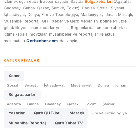
izləmək üçün etibarlı xəbər saytıdır. Saytda
Bölgə xəbərləri
(Ağstafa,
Gədəbəy, Gəncə, Qazax, Şəmkir, Tovuz), Hadisə, Sosial, Siyasət,
İqtisadiyyat, Dünya, Elm və Texnologiya, Mədəniyyət, İdman, Maraqlı,
Müsahibə-Reportaj, QHT Xəbər və Qərb Xəbər TV bölmələri üzrə
gündəlik yenilənən xəbərlər yer alır. Regionlardan ən son xəbərlər,
ictimai-sosial mövzular, müsahibələr və reportajlar ilə aktual
məlumatları
Qerbxeber.com
-da izləyin.
KATEQORIYALAR
Xəbər
Sosial
Siyasət
İqtisadiyyat
Mədəniyyət
Dünya
İdman
Bölgə xəbərləri
Ağstafa
Gəncə
Gədəbəy
Qazax
Tovuz
Şəmkir
Yazarlar
Qərb QHT-lərİ
Maraqlı
Elm və Texnologiya
Müsahibə-Reportaj
Qərb Xəbər TV