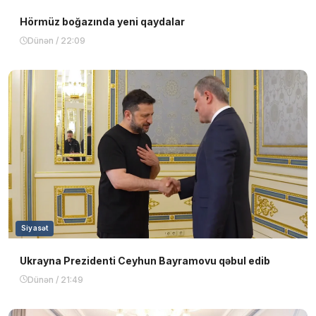
Hörmüz boğazında yeni qaydalar
Dünən / 22:09
Siyasət
Ukrayna Prezidenti Ceyhun Bayramovu qəbul edib
Dünən / 21:49