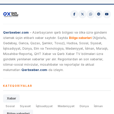
Qerbxeber.com
– Azərbaycanın qərb bölgəsi və ölkə üzrə gündəmi
izləmək üçün etibarlı xəbər saytıdır. Saytda
Bölgə xəbərləri
(Ağstafa,
Gədəbəy, Gəncə, Qazax, Şəmkir, Tovuz), Hadisə, Sosial, Siyasət,
İqtisadiyyat, Dünya, Elm və Texnologiya, Mədəniyyət, İdman, Maraqlı,
Müsahibə-Reportaj, QHT Xəbər və Qərb Xəbər TV bölmələri üzrə
gündəlik yenilənən xəbərlər yer alır. Regionlardan ən son xəbərlər,
ictimai-sosial mövzular, müsahibələr və reportajlar ilə aktual
məlumatları
Qerbxeber.com
-da izləyin.
KATEQORIYALAR
Xəbər
Sosial
Siyasət
İqtisadiyyat
Mədəniyyət
Dünya
İdman
Bölgə xəbərləri