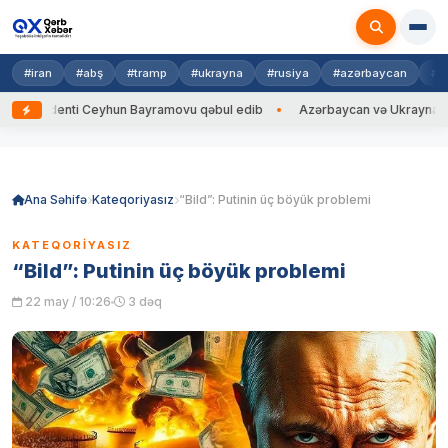
#iran
#abş
#tramp
#ukrayna
#rusiya
#azərbaycan
#h
identi Ceyhun Bayramovu qəbul edib
Azərbaycan və Ukrayna XİN başçıl
Skip
to
content
Ana Səhifə
Kateqoriyasız
“Bild”: Putinin üç böyük problemi
KATEQORIYASIZ
“Bild”: Putinin üç böyük problemi
22 may / 10:26
3 dəq