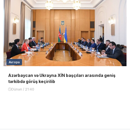
Avropa
Azərbaycan və Ukrayna XİN başçıları arasında geniş
tərkibdə görüş keçirilib
Dünən / 21:40