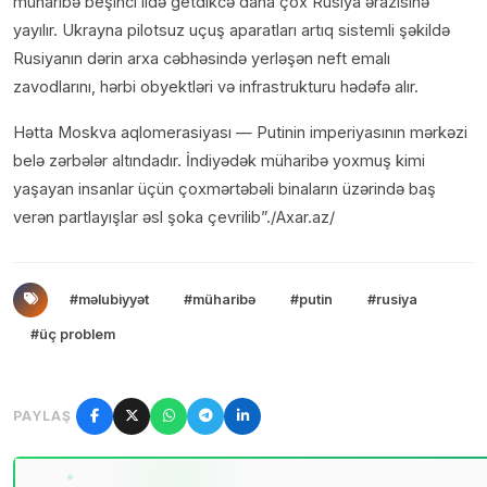
müharibə beşinci ildə getdikcə daha çox Rusiya ərazisinə
yayılır. Ukrayna pilotsuz uçuş aparatları artıq sistemli şəkildə
Rusiyanın dərin arxa cəbhəsində yerləşən neft emalı
zavodlarını, hərbi obyektləri və infrastrukturu hədəfə alır.
Hətta Moskva aqlomerasiyası — Putinin imperiyasının mərkəzi
belə zərbələr altındadır. İndiyədək müharibə yoxmuş kimi
yaşayan insanlar üçün çoxmərtəbəli binaların üzərində baş
verən partlayışlar əsl şoka çevrilib”./Axar.az/
#məlubiyyət
#müharibə
#putin
#rusiya
#üç problem
PAYLAŞ