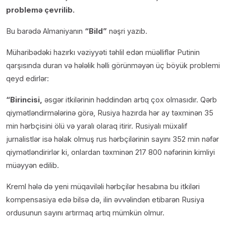
problemə çevrilib.
Bu barədə Almaniyanın
“Bild”
nəşri yazıb.
Müharibədəki hazırkı vəziyyəti təhlil edən müəlliflər Putinin
qarşısında duran və hələlik həlli görünməyən üç böyük problemi
qeyd edirlər:
“Birincisi,
əsgər itkilərinin həddindən artıq çox olmasıdır. Qərb
qiymətləndirmələrinə görə, Rusiya hazırda hər ay təxminən 35
min hərbçisini ölü və yaralı olaraq itirir. Rusiyalı müxalif
jurnalistlər isə həlak olmuş rus hərbçilərinin sayını 352 min nəfər
qiymətləndirirlər ki, onlardan təxminən 217 800 nəfərinin kimliyi
müəyyən edilib.
Kreml hələ də yeni müqaviləli hərbçilər hesabına bu itkiləri
kompensasiya edə bilsə də, ilin əvvəlindən etibarən Rusiya
ordusunun sayını artırmaq artıq mümkün olmur.