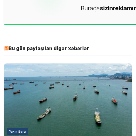
Burada
sizin
reklamın
Bu gün paylaşılan digər xəbərlər
Yaxın Şərq