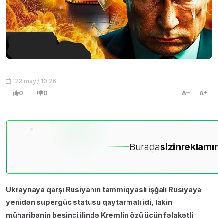
22 may / 10:26
0
0
A
A
Burada
sizin
reklamın
Ukraynaya qarşı Rusiyanın tammiqyaslı işğalı Rusiyaya
yenidən supergüc statusu qaytarmalı idi, lakin
müharibənin beşinci ilində Kremlin özü üçün fəlakətli