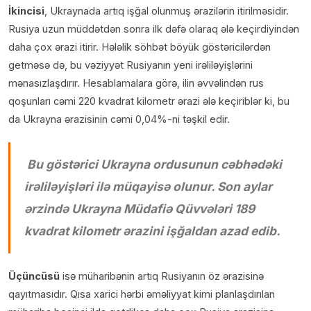
İkincisi
, Ukraynada artıq işğal olunmuş ərazilərin itirilməsidir.
Rusiya uzun müddətdən sonra ilk dəfə olaraq ələ keçirdiyindən
daha çox ərazi itirir. Hələlik söhbət böyük göstəricilərdən
getməsə də, bu vəziyyət Rusiyanın yeni irəliləyişlərini
mənasızlaşdırır. Hesablamalara görə, ilin əvvəlindən rus
qoşunları cəmi 220 kvadrat kilometr ərazi ələ keçiriblər ki, bu
da Ukrayna ərazisinin cəmi 0,04%-ni təşkil edir.
Bu göstərici Ukrayna ordusunun cəbhədəki
irəliləyişləri ilə müqayisə olunur. Son aylar
ərzində Ukrayna Müdafiə Qüvvələri 189
kvadrat kilometr ərazini işğaldan azad edib.
Üçüncüsü
isə müharibənin artıq Rusiyanın öz ərazisinə
qayıtmasıdır. Qısa xarici hərbi əməliyyat kimi planlaşdırılan