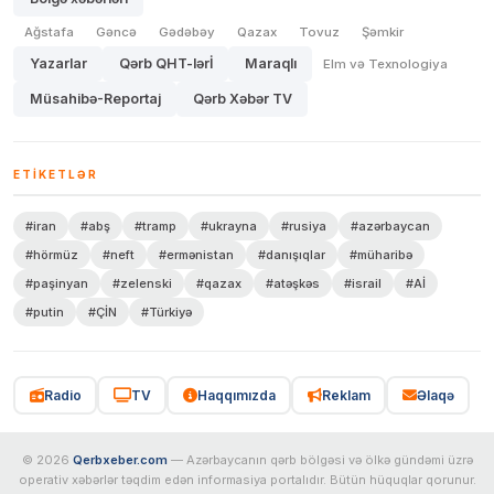
Ağstafa
Gəncə
Gədəbəy
Qazax
Tovuz
Şəmkir
Yazarlar
Qərb QHT-lərİ
Maraqlı
Elm və Texnologiya
Müsahibə-Reportaj
Qərb Xəbər TV
ETIKETLƏR
#iran
#abş
#tramp
#ukrayna
#rusiya
#azərbaycan
#hörmüz
#neft
#ermənistan
#danışıqlar
#müharibə
#paşinyan
#zelenski
#qazax
#atəşkəs
#israil
#Aİ
#putin
#ÇİN
#Türkiyə
Radio
TV
Haqqımızda
Reklam
Əlaqə
© 2026
Qerbxeber.com
— Azərbaycanın qərb bölgəsi və ölkə gündəmi üzrə
operativ xəbərlər təqdim edən informasiya portalıdır. Bütün hüquqlar qorunur.