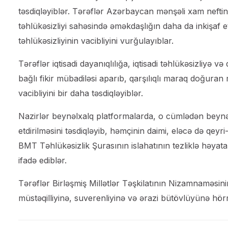
təsdiqləyiblər. Tərəflər Azərbaycan mənşəli xam neftin 
təhlükəsizliyi sahəsində əməkdaşlığın daha da inkişaf etd
təhlükəsizliyinin vacibliyini vurğulayıblar.
Tərəflər iqtisadi dayanıqlılığa, iqtisadi təhlükəsizliyə 
bağlı fikir mübadiləsi aparıb, qarşılıqlı maraq doğura
vacibliyini bir daha təsdiqləyiblər.
Nazirlər beynəlxalq platformalarda, o cümlədən beynəlxa
etdirilməsini təsdiqləyib, həmçinin daimi, eləcə də qeyr
BMT Təhlükəsizlik Şurasının islahatının tezliklə həyata
ifadə ediblər.
Tərəflər Birləşmiş Millətlər Təşkilatının Nizamnaməsin
müstəqilliyinə, suverenliyinə və ərazi bütövlüyünə hörm