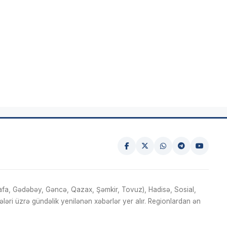
fa, Gədəbəy, Gəncə, Qazax, Şəmkir, Tovuz), Hadisə, Sosial,
ri üzrə gündəlik yenilənən xəbərlər yer alır. Regionlardan ən