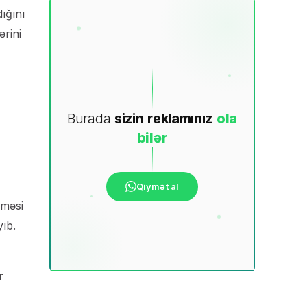
ığını
ərini
Burada
sizin
reklamınız
ola
bilər
Qiymət al
lməsi
yıb.
r