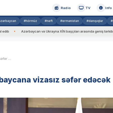
Radio
TV
Info
azərbaycan
#hörmüz
#neft
#ermənistan
#danışıqlar
#
Azərbaycan və Ukrayna XİN başçıları arasında geniş tərkibdə görüş ke
Yaponya vətəndaşları Azərbaycana vizasız səfər edəcək
baycana vizasız səfər edəcək