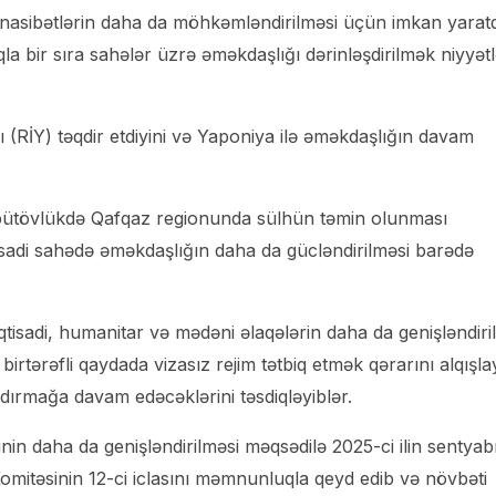
münasibətlərin daha da möhkəmləndirilməsi üçün imkan yaratd
la bir sıra sahələr üzrə əməkdaşlığı dərinləşdirilmək niyyətl
 (RİY) təqdir etdiyini və Yaponiya ilə əməkdaşlığın davam
n bütövlükdə Qafqaz regionunda sülhün təmin olunması
tisadi sahədə əməkdaşlığın daha da gücləndirilməsi barədə
iqtisadi, humanitar və mədəni əlaqələrin daha da genişləndiri
irtərəfli qaydada vizasız rejim tətbiq etmək qərarını alqışla
aşdırmağa davam edəcəklərini təsdiqləyiblər.
rinin daha da genişləndirilməsi məqsədilə 2025-ci ilin sentyab
omitəsinin 12-ci iclasını məmnunluqla qeyd edib və növbəti