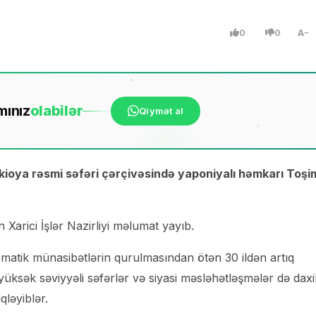
0
0
A
mınız
ola
bilər
Qiymət al
ioya rəsmi səfəri çərçivəsində yaponiyalı həmkarı Toşi
Xarici İşlər Nazirliyi məlumat yayıb.
iplomatik münasibətlərin qurulmasından ötən 30 ildən artıq
, yüksək səviyyəli səfərlər və siyasi məsləhətləşmələr də daxi
qləyiblər.