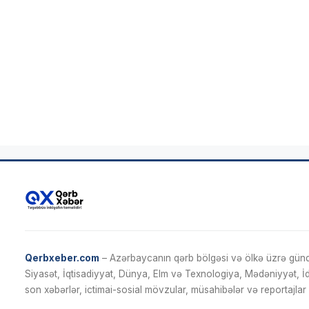
Qerbxeber.com
– Azərbaycanın qərb bölgəsi və ölkə üzrə gündə
Siyasət, İqtisadiyyat, Dünya, Elm və Texnologiya, Mədəniyyət, 
son xəbərlər, ictimai-sosial mövzular, müsahibələr və reportajlar 