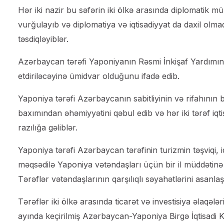
Hər iki nazir bu səfərin iki ölkə arasında diplomatik 
vurğulayıb və diplomatiya və iqtisadiyyat da daxil olmaq
təsdiqləyiblər.
Azərbaycan tərəfi Yaponiyanın Rəsmi İnkişaf Yardımını
etdiriləcəyinə ümidvar olduğunu ifadə edib.
Yaponiya tərəfi Azərbaycanın sabitliyinin və rifahını
baxımından əhəmiyyətini qəbul edib və hər iki tərəf iq
razılığa gəliblər.
Yaponiya tərəfi Azərbaycan tərəfinin turizmin təşviqi, 
məqsədilə Yaponiya vətəndaşları üçün bir il müddətinə b
Tərəflər vətəndaşlarının qarşılıqlı səyahətlərini asanl
Tərəflər iki ölkə arasında ticarət və investisiya əlaqələ
ayında keçirilmiş Azərbaycan-Yaponiya Birgə İqtisadi K