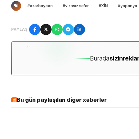
#azərbaycan
#vizasız səfər
#XİN
#yaponya
PAYLAŞ
Burada
sizin
rekla
Bu gün paylaşılan digər xəbərlər