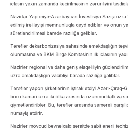
iclasın yaxın zamanda keçirilməsinin zəruriliyini təsdiqlə
Nazirlər Yaponiya-Azərbaycan İnvestisiya Sazişi üzrə 2
edilmiş irəliləyişi məmnunluqla qeyd ediblər və onun 
sürətləndirilməsi barədə razılığa gəliblər.
Tərəflər dekarbonizasiya sahəsində əməkdaşlığın təşv
olunmasına və BKM Birgə Komitəsinin ilk iclasının yaxın
Nazirlər regional və daha geniş əlaqəliliyin gücləndir
üzrə əməkdaşlığın vacibliyi barədə razılığa gəliblər.
Tərəflər yapon şirkətlərinin iştirak etdiyi Azəri-Çıraq-
boru kəməri üzrə iki ölkə arasında uzunmüddətli və s
qiymətləndiriblər. Bu, tərəflər arasında səmərəli qarşıl
nümayiş etdirir.
Nazirlər mövcud beynəlxalq şəraitdə sabit enerji təc