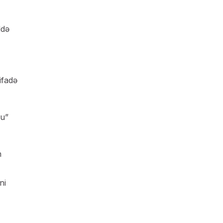
ldə
ifadə
tu”
n
ni