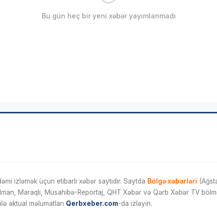
Bu gün heç bir yeni xəbər yayımlanmadı
mi izləmək üçün etibarlı xəbər saytıdır. Saytda
Bölgə xəbərləri
(Ağsta
İdman, Maraqlı, Müsahibə-Reportaj, QHT Xəbər və Qərb Xəbər TV bölmələ
ilə aktual məlumatları
Qerbxeber.com
-da izləyin.