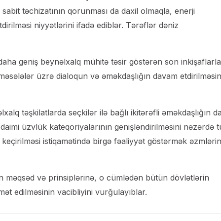
sabit təchizatının qorunması da daxil olmaqla, enerji
irilməsi niyyətlərini ifadə ediblər. Tərəflər dəniz
və daha geniş beynəlxalq mühitə təsir göstərən son inkişaflarla
n məsələlər üzrə dialoqun və əməkdaşlığın davam etdirilməsin
lq təşkilatlarda seçkilər ilə bağlı ikitərəfli əməkdaşlığın 
i-daimi üzvlük kateqoriyalarının genişləndirilməsini nəzərdə 
 keçirilməsi istiqamətində birgə fəaliyyət göstərmək əzmlərin
in məqsəd və prinsiplərinə, o cümlədən bütün dövlətlərin
ət edilməsinin vacibliyini vurğulayıblar.