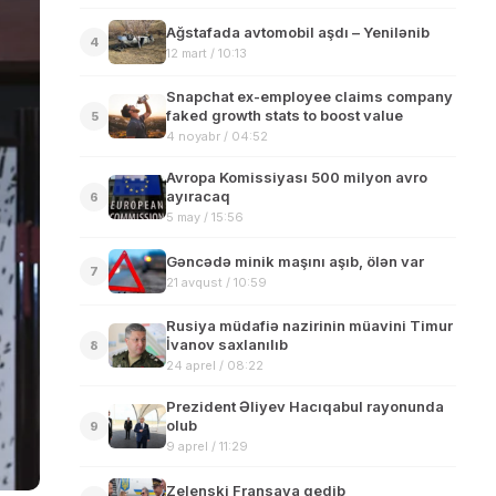
Ağstafada avtomobil aşdı – Yenilənib
4
12 mart / 10:13
Snapchat ex-employee claims company
faked growth stats to boost value
5
4 noyabr / 04:52
Avropa Komissiyası 500 milyon avro
ayıracaq
6
5 may / 15:56
Gəncədə minik maşını aşıb, ölən var
7
21 avqust / 10:59
Rusiya müdafiə nazirinin müavini Timur
İvanov saxlanılıb
8
24 aprel / 08:22
Prezident Əliyev Hacıqabul rayonunda
olub
9
9 aprel / 11:29
Zelenski Fransaya gedib