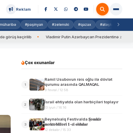
Reklam
müharibə
#paşinyan
#zelenski
#qazax
#atəşkəs
#isra
çirilib
Vladimir Putin Azərbaycan Prezidentinə zəng edib
Çox oxunanlar
Ramil Usubovun rəis oğlu ilə dövlət
qurumu arasında QALMAQAL
1
9 fevral / 12:58
İsrail ehtiyatda olan hərbiçiləri toplayır
2
13 iyun / 16:16
Beynəlxalq Festivalda 𝐒̧ə𝐦𝐤𝐢𝐫
𝐦ə𝐤𝐭ə𝐛𝐥𝐢𝐥ə𝐫𝐢 𝟏-𝐜𝐢 𝐨𝐥𝐝𝐮𝐥𝐚𝐫
3
12 dekabr / 15:33