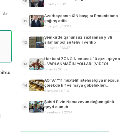
10
6 iyun / 16:09
A
Azərbaycanın XİN başçısı Ermənistana
çağırış edib
11
11 oktyabr / 10:04
Şəmkirdə qanunsuz saxlanılan yivli
silahlar polisə təhvil verilib
12
9 noyabr / 10:37
Hər kəsi ZƏNGİN edəcək 10 qızıl qayda
– VARLANMAĞIN YOLLARI (VİDEO)
13
12 mart / 20:52
mitsu
AQTA: “11 müxtəlif istehsalçıya məxsus
çörəkdə kif və maya göbələkləri
14
aşkarlanıb”
5 avqust / 09:17
Şəhid Elvin Namazovun doğum günü
qeyd olunub
15
7 sentyabr / 22:14
l