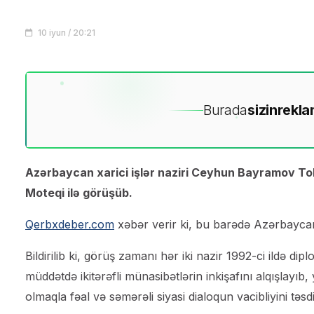
10 iyun / 20:21
Burada
sizin
rekla
Azərbaycan xarici işlər naziri Ceyhun Bayramov Tok
Moteqi ilə görüşüb.
Qerbxdeber.com
xəbər verir ki, bu barədə Azərbaycan 
Bildirilib ki, görüş zamanı hər iki nazir 1992-ci ildə d
müddətdə ikitərəfli münasibətlərin inkişafını alqışlayıb
olmaqla fəal və səmərəli siyasi dialoqun vacibliyini təsdi