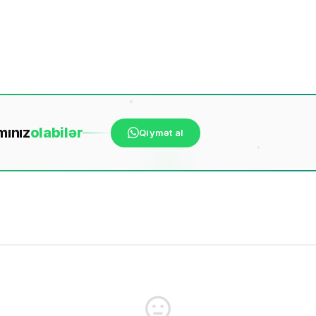
mınız
ola
bilər
Qiymət al