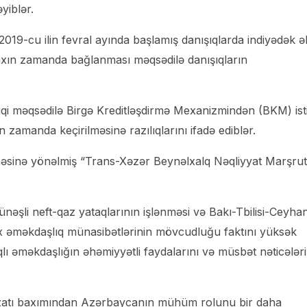
yiblər.
019-cu ilin fevral ayında başlamış danışıqlarda indiyədək ə
yaxın zamanda bağlanması məqsədilə danışıqların
iqi məqsədilə Birgə Kreditləşdirmə Mexanizmindən (BKM) ist
 zamanda keçirilməsinə razılıqlarını ifadə ediblər.
ilməsinə yönəlmiş “Trans-Xəzər Beynəlxalq Nəqliyyat Marşru
Günəşli neft-qaz yataqlarının işlənməsi və Bakı-Tbilisi-Ceyha
ıx əməkdaşlıq münasibətlərinin mövcudluğu faktını yüksək
ıqlı əməkdaşlığın əhəmiyyətli faydalarını və müsbət nəticələri
hizatı baxımından Azərbaycanın mühüm rolunu bir daha