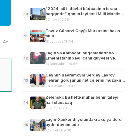
“2024-cü il dövlət büdcəsinin icrası
haqqında” qanun layihəsi Milli Məclisə
10
göndərilib
23 may / 10:59
Tovuz Günərzi Qayğı Mərkəzinə baxış
olub
11
A
15 avqust / 13:04
Laçın və Kəlbəcər istiqamətlərində
Ermənistanın xeyli canlı qüvvəsi və
12
hərbi hissələri məhv edilib
13 sentyabr / 09:58
Ceyhun Bayramovla Sergey Lavrov
Tehran görüşünün nəticələrini müzakirə
13
ediblər
24 oktyabr / 21:47
Zelenski: Bu həftə müharibənin taleyi
həll olunacaq
14
5 iyun / 17:28
Laçın-Xankəndi yolundakı aksiya dörd
aydır davam edir
15
12 aprel / 09:38