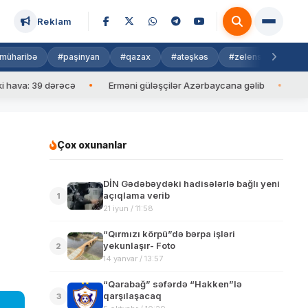
Reklam
müharibə
#paşinyan
#qazax
#atəşkəs
#zelenski
#isra
a: 39 dərəcə
Erməni güləşçilər Azərbaycana gəlib
İlham Əl
Çox oxunanlar
DİN Gədəbəydəki hadisələrlə bağlı yeni
açıqlama verib
1
21 iyun / 11:58
“Qırmızı körpü”də bərpa işləri
yekunlaşır- Foto
2
14 yanvar / 13:57
“Qarabağ” səfərdə “Hakken”lə
qarşılaşacaq
3