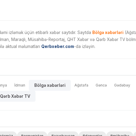
mi izləmək üçün etibarlı xəbər saytıdır. Saytda
Bölgə xəbərləri
(Ağsta
İdman, Maraqlı, Müsahibə-Reportaj, QHT Xəbər və Qərb Xəbər TV bölmələ
ilə aktual məlumatları
Qerbxeber.com
-da izləyin.
ünya
İdman
Bölgə xəbərləri
Ağstafa
Gəncə
Gədəbəy
Qərb Xəbər TV
hörmüz
#ermənistan
#azərbaycan
#danışıqlar
#müharibə