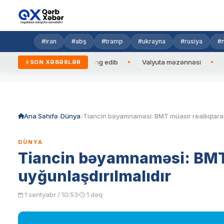
#iran
#abş
#tramp
#ukrayna
#rusiya
#n
ərbaycan Prezidentinə zəng edib
Valyuta məzənnəsi
Azad 
SON XƏBƏRLƏR
Skip
to
content
Ana Səhifə
Dünya
DÜNYA
Tiancin bəyamnaməsi: BMT 
uyğunlaşdırılmalıdır
1 sentyabr / 10:53
1 dəq