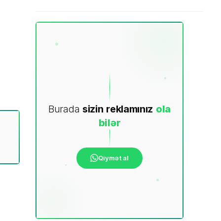
Burada
sizin
reklamınız
ola
bilər
Qiymət al