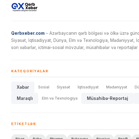
Qerbxeber.com
– Azərbaycanın qərb bölgəsi və ölkə üzrə gündə
Siyasət, İqtisadiyyat, Dünya, Elm və Texnologiya, Mədəniyyət, 
son xəbərlər, ictimai-sosial mövzular, müsahibələr və reportajlar 
KATEQORIYALAR
Xəbər
Sosial
Siyasət
İqtisadiyyat
Mədəniyyət
D
Maraqlı
Elm və Texnologiya
Müsahibə-Reportaj
ETIKETLƏR
#iran
#abş
#tramp
#ukrayna
#rusiya
#neft
#