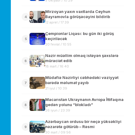
5 oktyabr / 10:29
Mirzoyan yaxın vaxtlarda Ceyhun
Bayramovla görüşəcəyini bildirib
4
12 aprel / 17:39
Çempionlar Liqası: bu gün iki görüş
keçiriləcək
5
20 fevral / 10:55
Nazir müəllim olmaq istəyən şəxslərə
müraciət edib
6
18 mart / 16:40
Müdafiə Nazirliyi cəbhədəki vəziyyət
barədə məlumat yayıb
7
21 iyul / 10:39
Macarıstan Ukraynanın Avropa İttifaqına
gedən yolunu “blokladı”
8
26 iyun / 23:39
Azərbaycan ordusu bir neçə yüksəkliyi
nəzarətə götürüb – Rəsmi
9
30 mart / 09:56