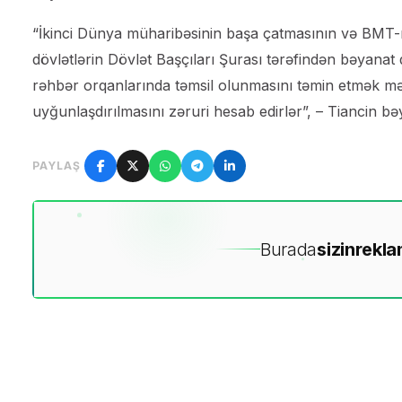
“İkinci Dünya müharibəsinin başa çatmasının və BMT-
dövlətlərin Dövlət Başçıları Şurası tərəfindən bəyanat 
rəhbər orqanlarında təmsil olunmasını təmin etmək məqs
uyğunlaşdırılmasını zəruri hesab edirlər”, – Tiancin b
PAYLAŞ
Burada
sizin
rekla