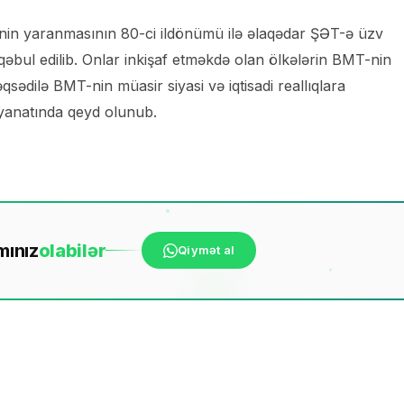
nin yaranmasının 80-ci ildönümü ilə əlaqədar ŞƏT-ə üzv
qəbul edilib. Onlar inkişaf etməkdə olan ölkələrin BMT-nin
ədilə BMT-nin müasir siyasi və iqtisadi reallıqlara
əyanatında qeyd olunub.
mınız
ola
bilər
Qiymət al