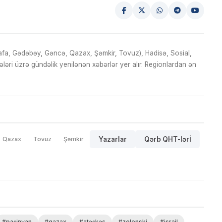
fa, Gədəbəy, Gəncə, Qazax, Şəmkir, Tovuz), Hadisə, Sosial,
ri üzrə gündəlik yenilənən xəbərlər yer alır. Regionlardan ən
Qazax
Tovuz
Şəmkir
Yazarlar
Qərb QHT-lərİ
#paşinyan
#qazax
#atəşkəs
#zelenski
#israil