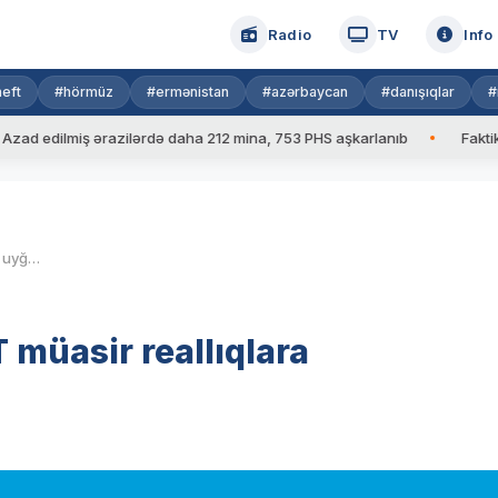
Radio
TV
Info
eft
#hörmüz
#ermənistan
#azərbaycan
#danışıqlar
#
edilmiş ərazilərdə daha 212 mina, 753 PHS aşkarlanıb
Faktiki hav
Tiancin bəyamnaməsi: BMT müasir reallıqlara uyğunlaşdırılmalıdır
müasir reallıqlara