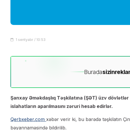
1 sentyabr / 10:53
Burada
sizin
rekla
Şanxay Əməkdaşlıq Təşkilatına (ŞƏT) üzv dövlətlər 
islahatların aparılmasını zəruri hesab edirlər.
Qerbxeber.com
xəbər verir ki, bu barədə təşkilatın Ç
bəyannaməsində bildirilib.