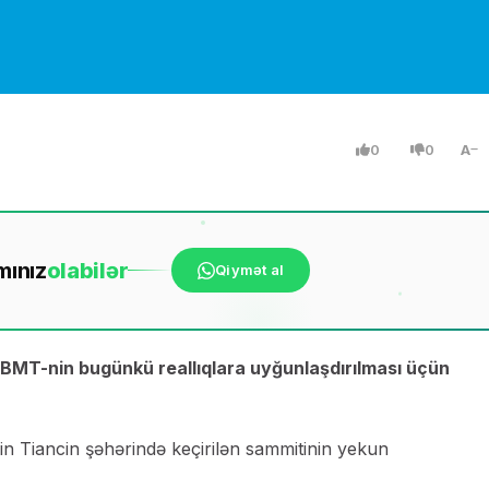
0
0
A
mınız
ola
bilər
Qiymət al
BMT-nin bugünkü reallıqlara uyğunlaşdırılması üçün
inin Tiancin şəhərində keçirilən sammitinin yekun