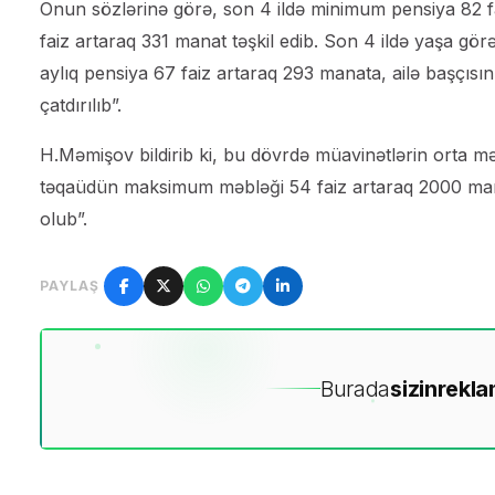
Onun sözlərinə görə, son 4 ildə minimum pensiya 82 f
faiz artaraq 331 manat təşkil edib. Son 4 ildə yaşa görə
aylıq pensiya 67 faiz artaraq 293 manata, ailə başçısı
çatdırılıb”.
H.Məmişov bildirib ki, bu dövrdə müavinətlərin orta məb
təqaüdün maksimum məbləği 54 faiz artaraq 2000 manat
olub”.
PAYLAŞ
Burada
sizin
rekla