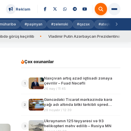
Reklam
müharibə
#paşinyan
#zelenski
#qazax
#atəşkəs
#isra
ş keçirilib
Vladimir Putin Azərbaycan Prezidentinə zəng edib
Çox oxunanlar
Naxçıvan artıq azad iqtisadi zonaya
çevrilir – Fuad Nəcəfli
1
26 may / 11:45
Gəncədəki Ticarət mərkəzində kərə
yağı adı altında bitki tərkibli spred
2
yağların satışa çıxarıldığı aşkarlanıb
29 noyabr / 12:39
Ukraynanın 125 təyyarəsi və 93
helikopteri məhv edilib – Rusiya MN
3