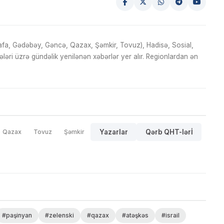
fa, Gədəbəy, Gəncə, Qazax, Şəmkir, Tovuz), Hadisə, Sosial,
ri üzrə gündəlik yenilənən xəbərlər yer alır. Regionlardan ən
Qazax
Tovuz
Şəmkir
Yazarlar
Qərb QHT-lərİ
#paşinyan
#zelenski
#qazax
#atəşkəs
#israil