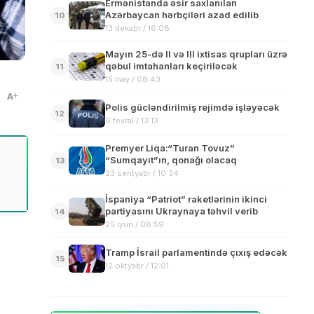
Ermənistanda əsir saxlanılan
Azərbaycan hərbçiləri azad edilib
10
13 dekabr / 16:08
Mayın 25-də II və III ixtisas qrupları üzrə
qəbul imtahanları keçiriləcək
11
15 may / 08:43
A
Polis gücləndirilmiş rejimdə işləyəcək
12
6 fevral / 13:13
Premyer Liqa:“Turan Tovuz”
“Sumqayıt”ın, qonağı olacaq
13
23 sentyabr / 10:34
İspaniya “Patriot” raketlərinin ikinci
partiyasını Ukraynaya təhvil verib
14
25 iyun / 08:59
Tramp İsrail parlamentində çıxış edəcək
15
12 oktyabr / 12:01