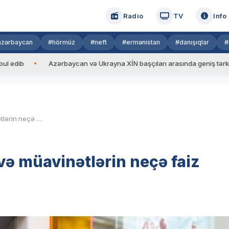
Radio
TV
Info
azərbaycan
#hörmüz
#neft
#ermənistan
#danışıqlar
#
Azərbaycan və Ukrayna XİN başçıları arasında geniş tərkibdə görü
Son 4 ildə pensiya, təqaüd və müavinətlərin neçə faiz artdığı açıqlanıb
və müavinətlərin neçə faiz