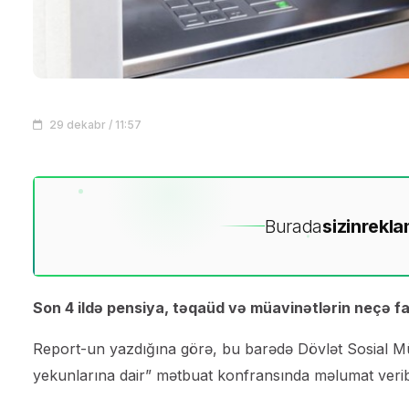
29 dekabr / 11:57
Burada
sizin
rekla
Son 4 ildə pensiya, təqaüd və müavinətlərin neçə fai
Report-un yazdığına görə, bu barədə Dövlət Sosial M
yekunlarına dair” mətbuat konfransında məlumat veri