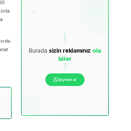
 60
 orta
ta
övrdə
anat
Burada
sizin
reklamınız
ola
bilər
Qiymət al