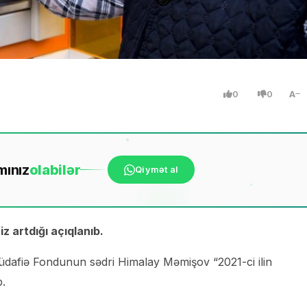
0
0
A
mınız
ola
bilər
Qiymət al
z artdığı açıqlanıb.
üdafiə Fondunun sədri Himalay Məmişov “2021-ci ilin
b.