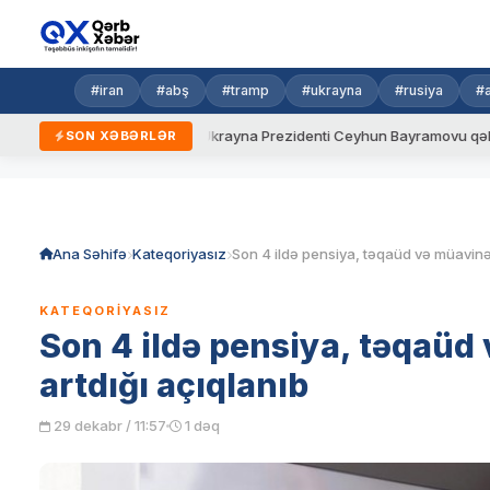
#iran
#abş
#tramp
#ukrayna
#rusiya
#
yeni qaydalar
Ukrayna Prezidenti Ceyhun Bayramovu qəbul edib
SON XƏBƏRLƏR
Skip
to
content
Ana Səhifə
Kateqoriyasız
KATEQORIYASIZ
Son 4 ildə pensiya, təqaüd 
artdığı açıqlanıb
29 dekabr / 11:57
1 dəq