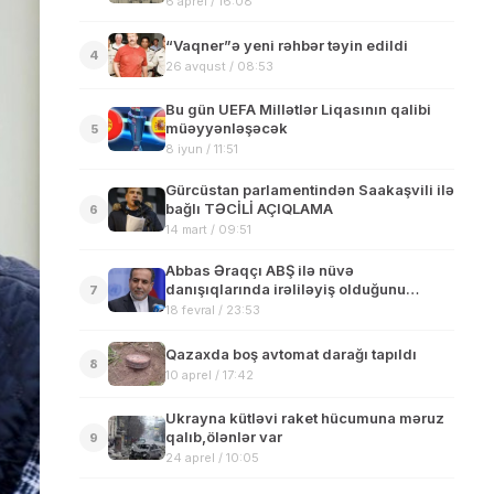
6 aprel / 16:08
“Vaqner”ə yeni rəhbər təyin edildi
4
26 avqust / 08:53
Bu gün UEFA Millətlər Liqasının qalibi
müəyyənləşəcək
5
8 iyun / 11:51
Gürcüstan parlamentindən Saakaşvili ilə
bağlı TƏCİLİ AÇIQLAMA
6
14 mart / 09:51
Abbas Əraqçı ABŞ ilə nüvə
danışıqlarında irəliləyiş olduğunu
7
bildirib
18 fevral / 23:53
Qazaxda boş avtomat darağı tapıldı
8
10 aprel / 17:42
Ukrayna kütləvi raket hücumuna məruz
qalıb,ölənlər var
9
24 aprel / 10:05