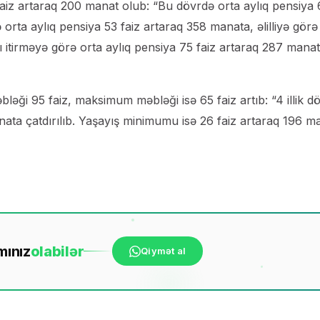
aiz artaraq 200 manat olub: “Bu dövrdə orta aylıq pensiya
 orta aylıq pensiya 53 faiz artaraq 358 manata, əlilliyə görə
nı itirməyə görə orta aylıq pensiya 75 faiz artaraq 287 mana
ləği 95 faiz, maksimum məbləği isə 65 faiz artıb: “4 illik d
a çatdırılıb. Yaşayış minimumu isə 26 faiz artaraq 196 m
mınız
ola
bilər
Qiymət al