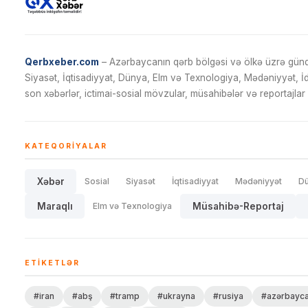
Qerbxeber.com
– Azərbaycanın qərb bölgəsi və ölkə üzrə gündə
Siyasət, İqtisadiyyat, Dünya, Elm və Texnologiya, Mədəniyyət, 
son xəbərlər, ictimai-sosial mövzular, müsahibələr və reportajlar 
KATEQORIYALAR
Xəbər
Sosial
Siyasət
İqtisadiyyat
Mədəniyyət
D
Maraqlı
Elm və Texnologiya
Müsahibə-Reportaj
ETIKETLƏR
#iran
#abş
#tramp
#ukrayna
#rusiya
#azərbayc