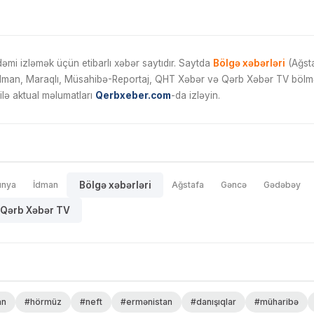
mi izləmək üçün etibarlı xəbər saytıdır. Saytda
Bölgə xəbərləri
(Ağsta
İdman, Maraqlı, Müsahibə-Reportaj, QHT Xəbər və Qərb Xəbər TV bölmələ
ilə aktual məlumatları
Qerbxeber.com
-da izləyin.
ünya
İdman
Bölgə xəbərləri
Ağstafa
Gəncə
Gədəbəy
Qərb Xəbər TV
an
#hörmüz
#neft
#ermənistan
#danışıqlar
#müharibə