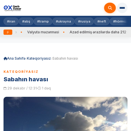
#iran
#abş
#tramp
#ukrayna
#rusiya
#neft
#hörmüz
g edib
Valyuta məzənnəsi
Azad edilmiş ərazilərdə daha 212 mina,
Skip
to
content
Ana Səhifə
Kateqoriyasız
Sabahın havası
KATEQORIYASIZ
Sabahın havası
29 dekabr / 12:31
1 dəq