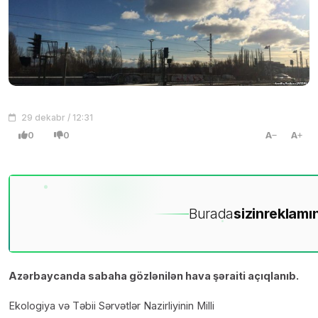
29 dekabr / 12:31
0
0
A
A
Burada
sizin
reklamın
Azərbaycanda sabaha gözlənilən hava şəraiti açıqlanıb.
Ekologiya və Təbii Sərvətlər Nazirliyinin Milli