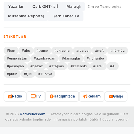
Yazarlar
Qərb QHT-lərİ
Maraqlı
Elm və Texnologiya
Müsahibə-Reportaj
Qərb Xəbər TV
ETIKETLƏR
#iran
#abş
#tramp
#ukrayna
#rusiya
#neft
#hörmüz
#ermənistan
#azərbaycan
#danışıqlar
#müharibə
#paşinyan
#qazax
#atəşkəs
#zelenski
#israil
#Aİ
#putin
#ÇİN
#Türkiyə
Radio
TV
Haqqımızda
Reklam
Əlaqə
© 2026
Qerbxeber.com
— Azərbaycanın qərb bölgəsi və ölkə gündəmi üzrə
operativ xəbərlər təqdim edən informasiya portalıdır. Bütün hüquqlar qorunur.