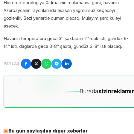
Hidrometeorologiya Xidmətinin məlumatına görə, havanın
Azərbaycanın rayonlarında əsasən yağmursuz keçəcəyi
gözlənilir. Bəzi yerlərdə duman olacaq. Mülayim şərq küləyi
əsəcək.
Havanın temperaturu gecə 3° şaxtadan 2°-dək isti, gündüz 9-
14° isti, dağlarda gecə 3-8° şaxta, gündüz 3-8° isti olacaq.
PAYLAŞ
Burada
sizin
reklamın
Bu gün paylaşılan digər xəbərlər