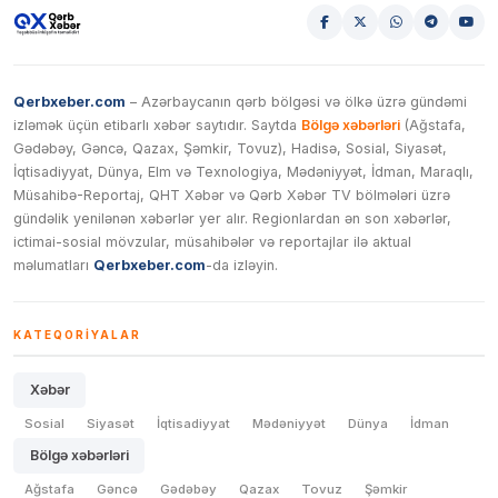
Qerbxeber.com
– Azərbaycanın qərb bölgəsi və ölkə üzrə gündəmi
izləmək üçün etibarlı xəbər saytıdır. Saytda
Bölgə xəbərləri
(Ağstafa,
Gədəbəy, Gəncə, Qazax, Şəmkir, Tovuz), Hadisə, Sosial, Siyasət,
İqtisadiyyat, Dünya, Elm və Texnologiya, Mədəniyyət, İdman, Maraqlı,
Müsahibə-Reportaj, QHT Xəbər və Qərb Xəbər TV bölmələri üzrə
gündəlik yenilənən xəbərlər yer alır. Regionlardan ən son xəbərlər,
ictimai-sosial mövzular, müsahibələr və reportajlar ilə aktual
məlumatları
Qerbxeber.com
-da izləyin.
KATEQORIYALAR
Xəbər
Sosial
Siyasət
İqtisadiyyat
Mədəniyyət
Dünya
İdman
Bölgə xəbərləri
Ağstafa
Gəncə
Gədəbəy
Qazax
Tovuz
Şəmkir