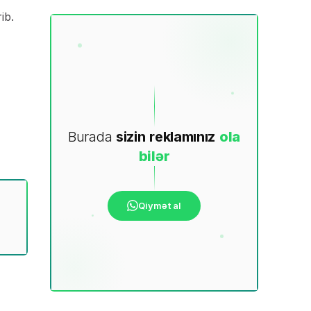
ib.
Burada
sizin
reklamınız
ola
bilər
Qiymət al