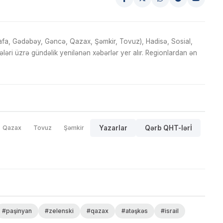
fa, Gədəbəy, Gəncə, Qazax, Şəmkir, Tovuz), Hadisə, Sosial,
ri üzrə gündəlik yenilənən xəbərlər yer alır. Regionlardan ən
Qazax
Tovuz
Şəmkir
Yazarlar
Qərb QHT-lərİ
#paşinyan
#zelenski
#qazax
#atəşkəs
#israil