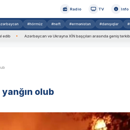
Radio
TV
Info
azərbaycan
#hörmüz
#neft
#ermənistan
#danışıqlar
#
Azərbaycan və Ukrayna XİN başçıları arasında geniş tərkibdə görüş 
lub
n yanğın olub