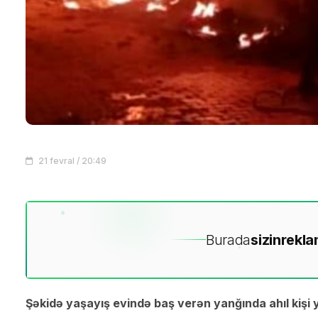
21 fevral / 20:49
Burada
sizin
rekla
Şəkidə yaşayış evində baş verən yanğında ahıl kişi y