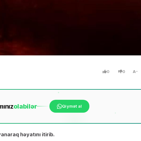
0
0
A
mınız
ola
bilər
Qiymət al
anaraq həyatını itirib.