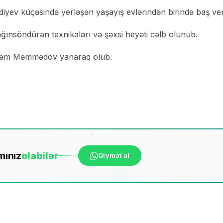
yev küçəsində yerləşən yaşayış evlərindən birində baş ver
ğınsöndürən texnikaları və şəxsi heyəti cəlb olunub.
üstəm Məmmədov yanaraq ölüb.
mınız
ola
bilər
Qiymət al