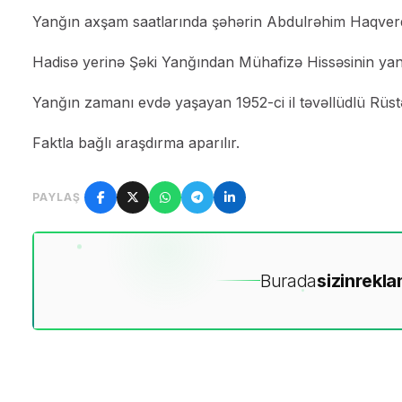
Yanğın axşam saatlarında şəhərin Abdulrəhim Haqverdi
Hadisə yerinə Şəki Yanğından Mühafizə Hissəsinin yan
Yanğın zamanı evdə yaşayan 1952-ci il təvəllüdlü R
Faktla bağlı araşdırma aparılır.
PAYLAŞ
Burada
sizin
rekla