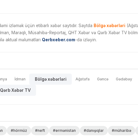
mi izləmək üçün etibarlı xəbər saytıdır. Saytda
Bölgə xəbərləri
(Ağsta
İdman, Maraqlı, Müsahibə-Reportaj, QHT Xəbər və Qərb Xəbər TV bölmələ
ilə aktual məlumatları
Qerbxeber.com
-da izləyin.
ünya
İdman
Bölgə xəbərləri
Ağstafa
Gəncə
Gədəbəy
Qərb Xəbər TV
an
#hörmüz
#neft
#ermənistan
#danışıqlar
#müharibə