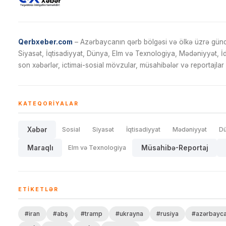
Qerbxeber.com
– Azərbaycanın qərb bölgəsi və ölkə üzrə gündə
Siyasət, İqtisadiyyat, Dünya, Elm və Texnologiya, Mədəniyyət, 
son xəbərlər, ictimai-sosial mövzular, müsahibələr və reportajlar 
KATEQORIYALAR
Xəbər
Sosial
Siyasət
İqtisadiyyat
Mədəniyyət
D
Maraqlı
Elm və Texnologiya
Müsahibə-Reportaj
ETIKETLƏR
#iran
#abş
#tramp
#ukrayna
#rusiya
#azərbayc