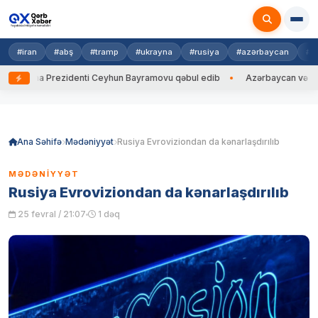
#iran
#abş
#tramp
#ukrayna
#rusiya
#azərbaycan
#h
krayna Prezidenti Ceyhun Bayramovu qəbul edib
Azərbaycan və Ukrayna
Skip
to
content
Ana Səhifə
Mədəniyyət
Rusiya Evroviziondan da kənarlaşdırılıb
MƏDƏNIYYƏT
Rusiya Evroviziondan da kənarlaşdırılıb
25 fevral / 21:07
1 dəq