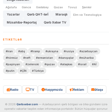
Ağstafa
Gəncə
Gədəbəy
Qazax
Tovuz
Şəmkir
Yazarlar
Qərb QHT-lərİ
Maraqlı
Elm və Texnologiya
Müsahibə-Reportaj
Qərb Xəbər TV
ETIKETLƏR
#iran
#abş
#tramp
#ukrayna
#rusiya
#azərbaycan
#hörmüz
#neft
#ermənistan
#danışıqlar
#müharibə
#paşinyan
#zelenski
#qazax
#atəşkəs
#israil
#Aİ
#putin
#ÇİN
#Türkiyə
Radio
TV
Haqqımızda
Reklam
Əlaqə
© 2026
Qerbxeber.com
— Azərbaycanın qərb bölgəsi və ölkə gündəmi üzrə
operativ xəbərlər təqdim edən informasiya portalıdır. Bütün hüquqlar qorunur.