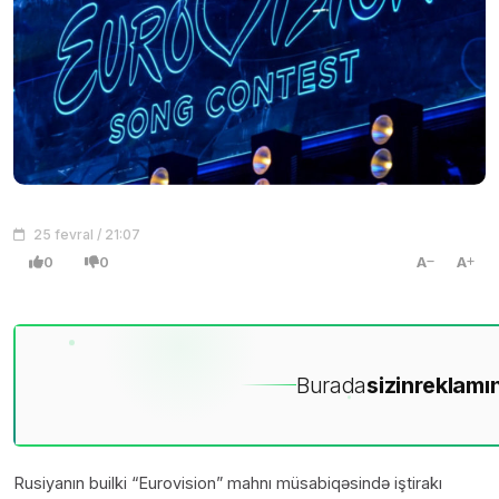
25 fevral / 21:07
0
0
A
A
Burada
sizin
reklamın
Rusiyanın builki “Eurovision” mahnı müsabiqəsində iştirakı