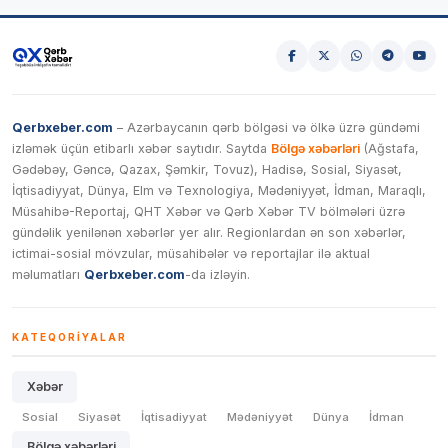
Qerbxeber.com
– Azərbaycanın qərb bölgəsi və ölkə üzrə gündəmi
izləmək üçün etibarlı xəbər saytıdır. Saytda
Bölgə xəbərləri
(Ağstafa,
Gədəbəy, Gəncə, Qazax, Şəmkir, Tovuz), Hadisə, Sosial, Siyasət,
İqtisadiyyat, Dünya, Elm və Texnologiya, Mədəniyyət, İdman, Maraqlı,
Müsahibə-Reportaj, QHT Xəbər və Qərb Xəbər TV bölmələri üzrə
gündəlik yenilənən xəbərlər yer alır. Regionlardan ən son xəbərlər,
ictimai-sosial mövzular, müsahibələr və reportajlar ilə aktual
məlumatları
Qerbxeber.com
-da izləyin.
KATEQORIYALAR
Xəbər
Sosial
Siyasət
İqtisadiyyat
Mədəniyyət
Dünya
İdman
Bölgə xəbərləri