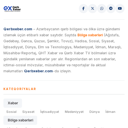
Qerbxeber.com
– Azərbaycanın qərb bölgəsi və ölkə üzrə gündəmi
izləmək üçün etibarlı xəbər saytıdır. Saytda
Bölgə xəbərləri
(Ağstafa,
Gədəbəy, Gəncə, Qazax, Şəmkir, Tovuz), Hadisə, Sosial, Siyasət,
İqtisadiyyat, Dünya, Elm və Texnologiya, Mədəniyyət, İdman, Maraqlı,
Müsahibə-Reportaj, QHT Xəbər və Qərb Xəbər TV bölmələri üzrə
gündəlik yenilənən xəbərlər yer alır. Regionlardan ən son xəbərlər,
ictimai-sosial mövzular, müsahibələr və reportajlar ilə aktual
məlumatları
Qerbxeber.com
-da izləyin.
KATEQORIYALAR
Xəbər
Sosial
Siyasət
İqtisadiyyat
Mədəniyyət
Dünya
İdman
Bölgə xəbərləri