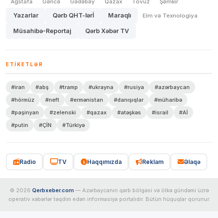
Ağstafa
Gəncə
Gədəbəy
Qazax
Tovuz
Şəmkir
Yazarlar
Qərb QHT-lərİ
Maraqlı
Elm və Texnologiya
Müsahibə-Reportaj
Qərb Xəbər TV
ETIKETLƏR
#iran
#abş
#tramp
#ukrayna
#rusiya
#azərbaycan
#hörmüz
#neft
#ermənistan
#danışıqlar
#müharibə
#paşinyan
#zelenski
#qazax
#atəşkəs
#israil
#Aİ
#putin
#ÇİN
#Türkiyə
Radio
TV
Haqqımızda
Reklam
Əlaqə
© 2026
Qerbxeber.com
— Azərbaycanın qərb bölgəsi və ölkə gündəmi üzrə
operativ xəbərlər təqdim edən informasiya portalıdır. Bütün hüquqlar qorunur.