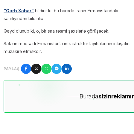
“Qərb Xəbər”
bildirir ki, bu barədə İranın Ermənistandakı
səfirliyindən bildirilib.
Qeyd olunub ki, o, bir sıra rəsmi şəxslərlə görüşəcək.
Səfərin məqsədi Ermənistanla infrastruktur layihələrinin inkişafını
müzakirə etməkdir.
PAYLAŞ
Burada
sizin
reklamın