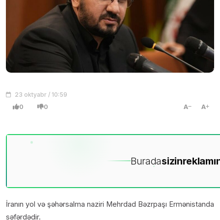
23 oktyabr / 10:59
0
0
A
A
Burada
sizin
reklamın
İranın yol və şəhərsalma naziri Mehrdad Bəzrpaşı Ermənistanda
səfərdədir.