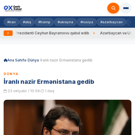
#iran
#abş
#tramp
#ukrayna
#rusiya
#azərbaycan
#h
ayna Prezidenti Ceyhun Bayramovu qəbul edib
Azərbaycan və Ukrayna X
Skip
to
content
Ana Səhifə
Dünya
İranlı nazir Ermənistana gedib
DÜNYA
İranlı nazir Ermənistana gedib
23 oktyabr / 10:59
1 dəq