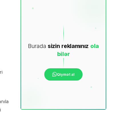
Burada
sizin
reklamınız
ola
bilər
ri
Qiymət al
anıla
i