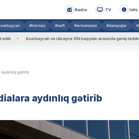
Radio
TV
Info
azərbaycan
#hörmüz
#neft
#ermənistan
#danışıqlar
#
Azərbaycan və Ukrayna XİN başçıları arasında geniş tərkibdə görüş k
a aydınlıq gətirib
dialara aydınlıq gətirib