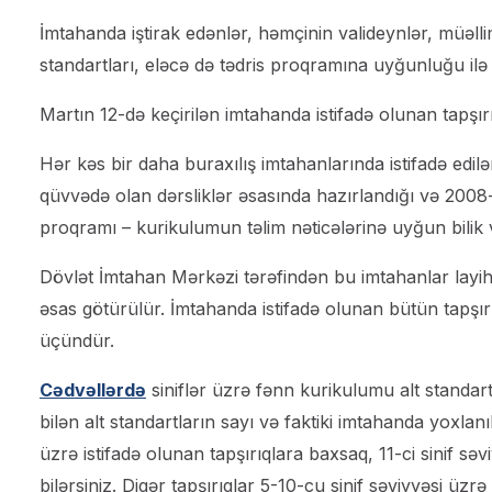
İmtahanda iştirak edənlər, həmçinin valideynlər, müəllim
standartları, eləcə də tədris proqramına uyğunluğu ilə t
Martın 12-də keçirilən imtahanda istifadə olunan tapşı
Hər kəs bir daha buraxılış imtahanlarında istifadə edil
qüvvədə olan dərsliklər əsasında hazırlandığı və 2008-c
proqramı – kurikulumun təlim nəticələrinə uyğun bilik v
Dövlət İmtahan Mərkəzi tərəfindən bu imtahanlar layihə
əsas götürülür. İmtahanda istifadə olunan bütün tapşırı
üçündür.
Cədvəllərdə
siniflər üzrə fənn kurikulumu alt standart
bilən alt standartların sayı və faktiki imtahanda yoxlanı
üzrə istifadə olunan tapşırıqlara baxsaq, 11-ci sinif səvi
bilərsiniz. Digər tapşırıqlar 5-10-cu sinif səviyyəsi üzr