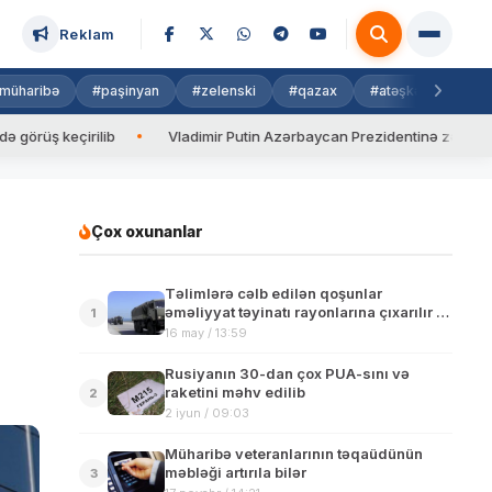
Reklam
müharibə
#paşinyan
#zelenski
#qazax
#atəşkəs
#isra
eçirilib
Vladimir Putin Azərbaycan Prezidentinə zəng edib
Çox oxunanlar
Təlimlərə cəlb edilən qoşunlar
əməliyyat təyinatı rayonlarına çıxarılır –
1
Video
16 may / 13:59
Rusiyanın 30-dan çox PUA-sını və
raketini məhv edilib
2
2 iyun / 09:03
Müharibə veteranlarının təqaüdünün
məbləği artırıla bilər
3