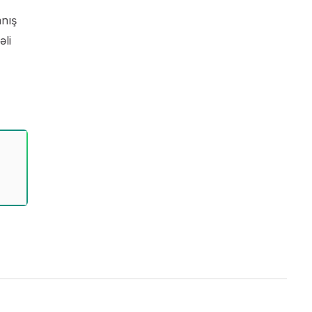
anış
əli