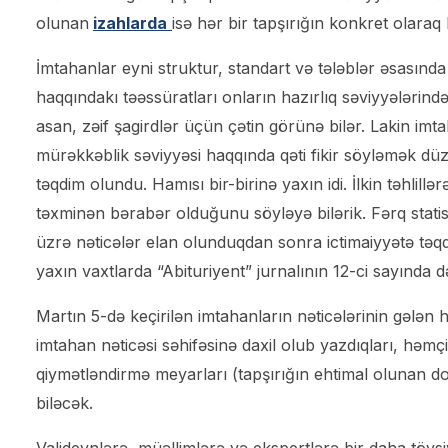
olunan
izahlarda
isə hər bir tapşırığın konkret olaraq
İmtahanlar eyni struktur, standart və tələblər əsasında 
haqqındakı təəssüratları onların hazırlıq səviyyələrindən
asan, zəif şagirdlər üçün çətin görünə bilər. Lakin imt
mürəkkəblik səviyyəsi haqqında qəti fikir söyləmək düzgü
təqdim olundu. Hamısı bir-birinə yaxın idi. İlkin təhlillə
təxminən bərabər olduğunu söyləyə bilərik. Fərq statisti
üzrə nəticələr elan olunduqdan sonra ictimaiyyətə təqdi
yaxın vaxtlarda “Abituriyent” jurnalının 12-ci sayında 
Martın 5-də keçirilən imtahanların nəticələrinin gələn 
imtahan nəticəsi səhifəsinə daxil olub yazdıqları, həmçi
qiymətləndirmə meyarları (tapşırığın ehtimal olunan doğ
biləcək.
Valideynlərə, müəllimlərə və ekspertlərə bir daha tövsiyə