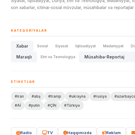
Siyasət, İqtisadiyyat, Dünya, Elm və Texnologiya, Mədəniyyət, 
son xəbərlər, ictimai-sosial mövzular, müsahibələr və reportajlar 
KATEQORIYALAR
Xəbər
Sosial
Siyasət
İqtisadiyyat
Mədəniyyət
D
Maraqlı
Elm və Texnologiya
Müsahibə-Reportaj
ETIKETLƏR
#iran
#abş
#tramp
#ukrayna
#rusiya
#azərbayc
#Aİ
#putin
#ÇİN
#Türkiyə
Radio
TV
Haqqımızda
Reklam