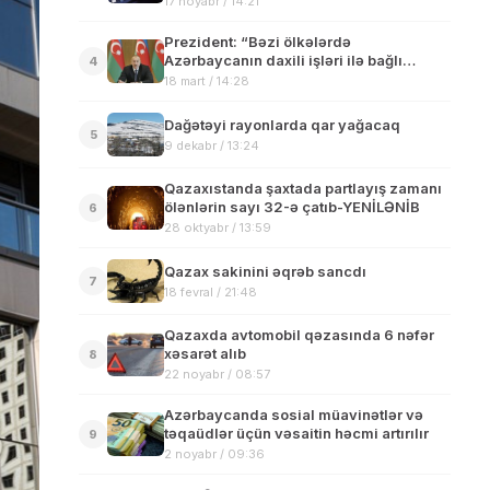
17 noyabr / 14:21
Prezident: “Bəzi ölkələrdə
Azərbaycanın daxili işləri ilə bağlı
4
konfranslar təşkil edilir”
18 mart / 14:28
Dağətəyi rayonlarda qar yağacaq
5
9 dekabr / 13:24
Qazaxıstanda şaxtada partlayış zamanı
ölənlərin sayı 32-ə çatıb-YENİLƏNİB
6
28 oktyabr / 13:59
Qazax sakinini əqrəb sancdı
7
18 fevral / 21:48
Qazaxda avtomobil qəzasında 6 nəfər
xəsarət alıb
8
22 noyabr / 08:57
Azərbaycanda sosial müavinətlər və
təqaüdlər üçün vəsaitin həcmi artırılır
9
2 noyabr / 09:36