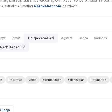
İdman, Maraqlı, Müsahibə-Reportaj, QHT Xəbər və Qərb Xəbər TV bölmələ
ilə aktual məlumatları
Qerbxeber.com
-da izləyin.
ünya
İdman
Bölgə xəbərləri
Ağstafa
Gəncə
Gədəbəy
Qərb Xəbər TV
an
#hörmüz
#neft
#ermənistan
#danışıqlar
#müharibə
Əlaqə