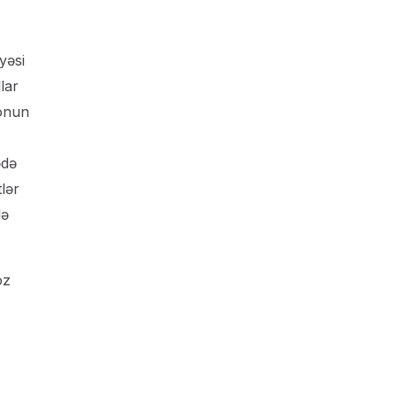
yəsi
lar
 onun
ədə
tlər
də
öz