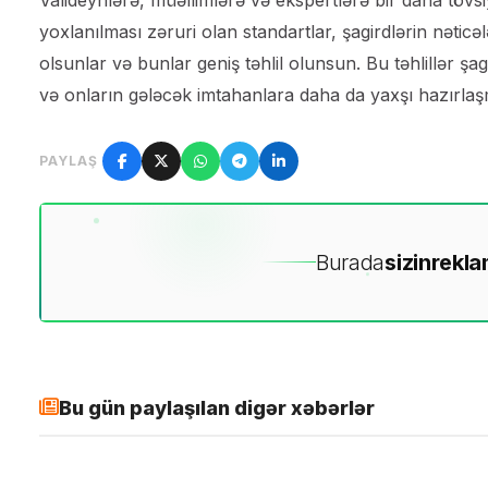
yoxlanılması zəruri olan standartlar, şagirdlərin nəticəl
olsunlar və bunlar geniş təhlil olunsun. Bu təhlillər şag
və onların gələcək imtahanlara daha da yaxşı hazırlaş
PAYLAŞ
Burada
sizin
rekla
Bu gün paylaşılan digər xəbərlər