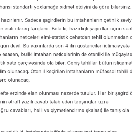
 hansı standartı yoxlamağa xidmət etdiyini də görə bilərsiniz.
hazırlanır. Sadəcə şagirdlərin bu imtahanların çətinlik səviy
 asılı olaraq fərqlənir. Belə ki, hazırlıqlı şagirdlər üçün sual
ahanların nəticələri elmi-statistik cəhətdən təhlil olunmadan
n deyil. Bu yaxınlarda son 4 ilin göstəriciləri ictimaiyyətə
rə əsasən, builki imtahan nəticələrinin də ötənilki ilə müqayis
k xəta çərçivəsində ola bilər. Geniş təhlillər bütün istiqamə
m olunacaq. Ötən il keçirilən imtahanların müfəssəl təhlili 
dərc olunacaq.
həftə ərzində elan olunması nəzərdə tutulur. Hər bir şagird 
nin ətrafl yazılı cavab tələb edən tapşırıqlar üzrə
ru cavabları, həlli və qiymətləndirmə şkalası) ilə tanış ola
 edirik ki, imtahanda istifadə olunan test tapşırıqları,