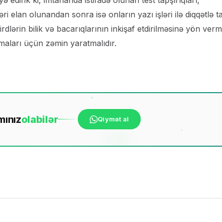
əri elan olunandan sonra isə onların yazı işləri ilə diqqətlə t
irdlərin bilik və bacarıqlarının inkişaf etdirilməsinə yön verm
maları üçün zəmin yaratmalıdır.
mınız
ola
bilər
Qiymət al