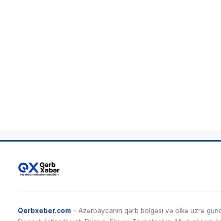
Qerbxeber.com
– Azərbaycanın qərb bölgəsi və ölkə üzrə gündə