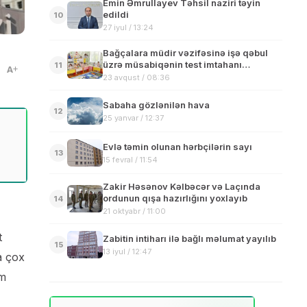
Emin Əmrullayev Təhsil naziri təyin
edildi
10
27 iyul / 13:24
Bağçalara müdir vəzifəsinə işə qəbul
üzrə müsabiqənin test imtahanı
11
A
mərhələsi keçirilir
23 avqust / 08:36
Sabaha gözlənilən hava
12
25 yanvar / 12:37
Evlə təmin olunan hərbçilərin sayı
13
15 fevral / 11:54
Zakir Həsənov Kəlbəcər və Laçında
ordunun qışa hazırlığını yoxlayıb
14
21 oktyabr / 11:00
t
Zabitin intiharı ilə bağlı məlumat yayılıb
15
13 iyul / 12:47
a çox
im