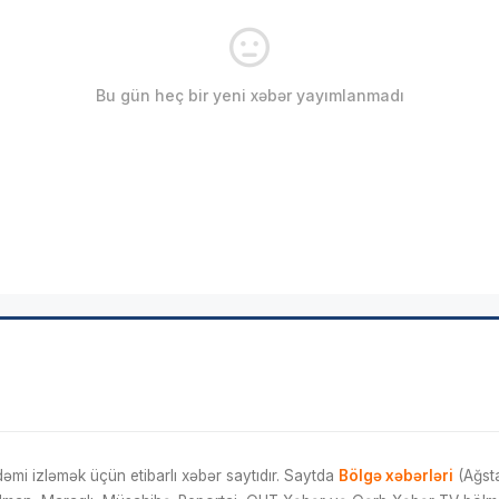
Bu gün heç bir yeni xəbər yayımlanmadı
mi izləmək üçün etibarlı xəbər saytıdır. Saytda
Bölgə xəbərləri
(Ağsta