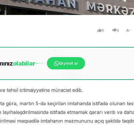
0
0
A
mınız
ola
bilər
Qiymət al
və təhsil ictimaiyyətinə müraciət edib.
a görə, martın 5-də keçirilən imtahanda istifadə olunan tes
n layihələşdirilməsində istifadə etməmək qərarı verib və dah
ləndirilməsi məqsədilə imtahanın məzmununu açıq şəkildə təqd