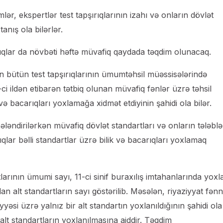
lər, ekspertlər test tapşırıqlarının izahı və onların dövlət
anış ola bilərlər.
rıqlar da növbəti həftə müvafiq qaydada təqdim olunacaq.
ən bütün test tapşırıqlarının ümumtəhsil müəssisələrində
i ildən etibarən tətbiq olunan müvafiq fənlər üzrə təhsil
ə bacarıqları yoxlamağa xidmət etdiyinin şahidi ola bilər.
ləndirilərkən müvafiq dövlət standartları və onların tələblə
qlar bəlli standartlar üzrə bilik və bacarıqları yoxlamaq
larının ümumi sayı, 11-ci sinif buraxılış imtahanlarında yoxl
lan alt standartların sayı göstərilib. Məsələn, riyaziyyat fənn
yyəsi üzrə yalnız bir alt standartın yoxlanıldığının şahidi ola
ə alt standartların yoxlanılmasına aiddir. Təqdim