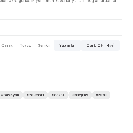
ri üzrə gündəlik yenilənən xəbərlər yer alır. Regionlardan ən
Qazax
Tovuz
Şəmkir
Yazarlar
Qərb QHT-lərİ
#paşinyan
#zelenski
#qazax
#atəşkəs
#israil