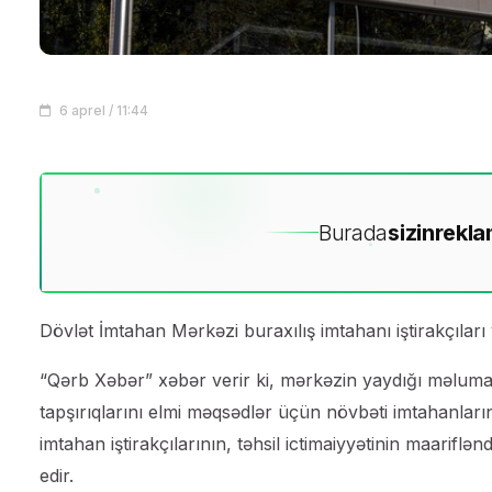
6 aprel / 11:44
Burada
sizin
rekla
Dövlət İmtahan Mərkəzi buraxılış imtahanı iştirakçıları 
“Qərb Xəbər” xəbər verir ki, mərkəzin yaydığı məlumat
tapşırıqlarını elmi məqsədlər üçün növbəti imtahanları
imtahan iştirakçılarının, təhsil ictimaiyyətinin maarif
edir.