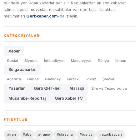
gündəlik yenilənən xəbərlər yer alır. Regionlardan ən son xəbərlər,
ictimai-sosial mövzular, müsahibələr və reportajlar ilə aktual
məlumatları
Qerbxeber.com
-da izləyin.
KATEQORIYALAR
Xəbər
Sosial
Siyasət
İqtisadiyyat
Mədəniyyət
Dünya
İdman
Bölgə xəbərləri
Ağstafa
Gəncə
Gədəbəy
Qazax
Tovuz
Şəmkir
Yazarlar
Qərb QHT-lərİ
Maraqlı
Elm və Texnologiya
Müsahibə-Reportaj
Qərb Xəbər TV
ETIKETLƏR
#iran
#abş
#tramp
#ukrayna
#rusiya
#azərbaycan