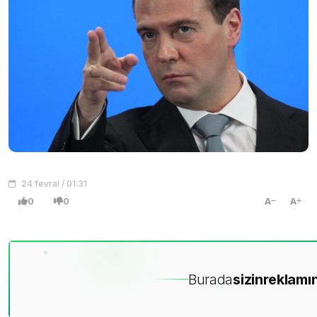
24 fevral / 01:31
0
0
A
A
Burada
sizin
reklamın