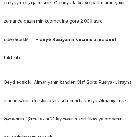
dünyaya xoş gəlmisiniz. O dünyada ki avropalılar artıq yaxın
zamanda qazın min kubmetrinə görə 2 000 avro
ödəyəcəklər!”, –
deyə Rusiyanın keçmiş prezidenti
bildirib.
Qeyd edək ki, Almaniyanın kansleri Olaf Şolts Rusiya-Ukrayna
münaqişəsinin kəskinləşməsi fonunda Rusiya-Almaniya qaz
kəmərinin “Şimal axını 2” layihəsinin sertifikasiya prosesini