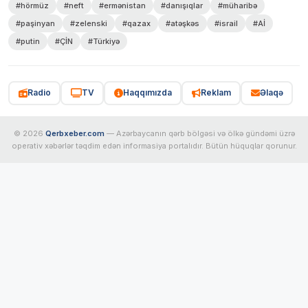
#hörmüz
#neft
#ermənistan
#danışıqlar
#müharibə
#paşinyan
#zelenski
#qazax
#atəşkəs
#israil
#Aİ
#putin
#ÇİN
#Türkiyə
Radio
TV
Haqqımızda
Reklam
Əlaqə
© 2026
Qerbxeber.com
— Azərbaycanın qərb bölgəsi və ölkə gündəmi üzrə
operativ xəbərlər təqdim edən informasiya portalıdır. Bütün hüquqlar qorunur.