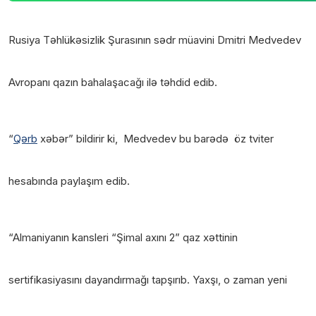
Rusiya Təhlükəsizlik Şurasının sədr müavini Dmitri Medvedev
Avropanı qazın bahalaşacağı ilə təhdid edib.
“
Qərb
xəbər” bildirir ki, Medvedev bu barədə öz tviter
hesabında paylaşım edib.
“Almaniyanın kansleri “Şimal axını 2” qaz xəttinin
sertifikasiyasını dayandırmağı tapşırıb. Yaxşı, o zaman yeni