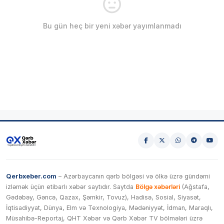
Bu gün heç bir yeni xəbər yayımlanmadı
Qerbxeber.com
– Azərbaycanın qərb bölgəsi və ölkə üzrə gündəmi
izləmək üçün etibarlı xəbər saytıdır. Saytda
Bölgə xəbərləri
(Ağstafa,
Gədəbəy, Gəncə, Qazax, Şəmkir, Tovuz), Hadisə, Sosial, Siyasət,
İqtisadiyyat, Dünya, Elm və Texnologiya, Mədəniyyət, İdman, Maraqlı,
Müsahibə-Reportaj, QHT Xəbər və Qərb Xəbər TV bölmələri üzrə