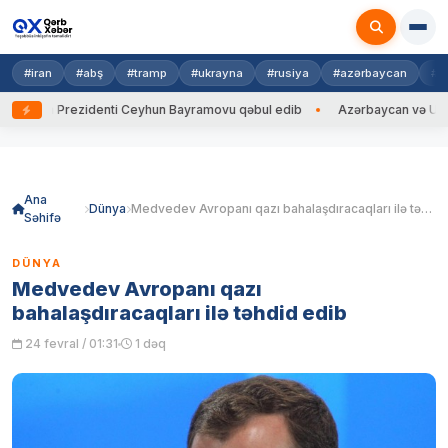
#iran
#abş
#tramp
#ukrayna
#rusiya
#azərbaycan
#h
yna Prezidenti Ceyhun Bayramovu qəbul edib
Azərbaycan və Ukrayna X
Skip
to
content
Ana
Dünya
Medvedev Avropanı qazı bahalaşdıracaqları ilə təhdid edib
Səhifə
DÜNYA
Medvedev Avropanı qazı
bahalaşdıracaqları ilə təhdid edib
24 fevral / 01:31
1 dəq