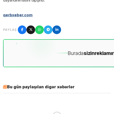
dayandırılmasını tapşırıb.
qerbxeber.com
PAYLAŞ
Burada
sizin
reklamın
Bu gün paylaşılan digər xəbərlər