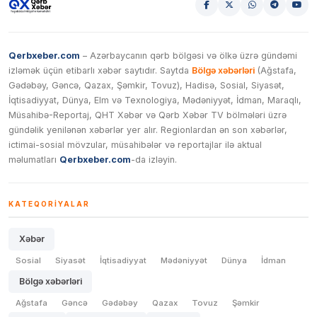
Qerbxeber.com
– Azərbaycanın qərb bölgəsi və ölkə üzrə gündəmi
izləmək üçün etibarlı xəbər saytıdır. Saytda
Bölgə xəbərləri
(Ağstafa,
Gədəbəy, Gəncə, Qazax, Şəmkir, Tovuz), Hadisə, Sosial, Siyasət,
İqtisadiyyat, Dünya, Elm və Texnologiya, Mədəniyyət, İdman, Maraqlı,
Müsahibə-Reportaj, QHT Xəbər və Qərb Xəbər TV bölmələri üzrə
gündəlik yenilənən xəbərlər yer alır. Regionlardan ən son xəbərlər,
ictimai-sosial mövzular, müsahibələr və reportajlar ilə aktual
məlumatları
Qerbxeber.com
-da izləyin.
KATEQORIYALAR
Xəbər
Sosial
Siyasət
İqtisadiyyat
Mədəniyyət
Dünya
İdman
Bölgə xəbərləri
Ağstafa
Gəncə
Gədəbəy
Qazax
Tovuz
Şəmkir