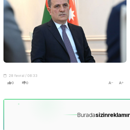
28 fevral / 08:33
0
0
A
A
Burada
sizin
reklamın