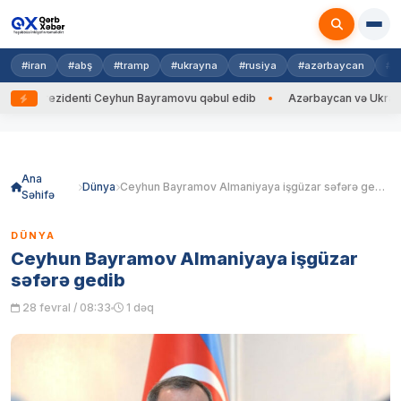
#iran
#abş
#tramp
#ukrayna
#rusiya
#azərbaycan
#h
Prezidenti Ceyhun Bayramovu qəbul edib
Azərbaycan və Ukrayna XİN ba
Skip
to
content
Ana
Dünya
Ceyhun Bayramov Almaniyaya işgüzar səfərə gedib
Səhifə
DÜNYA
Ceyhun Bayramov Almaniyaya işgüzar
səfərə gedib
28 fevral / 08:33
1 dəq