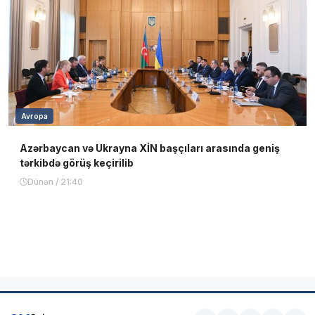
Avropa
Azərbaycan və Ukrayna XİN başçıları arasında geniş
tərkibdə görüş keçirilib
Dünən / 21:40