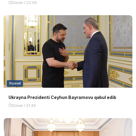
Dünən / 22:09
Siyasət
Ukrayna Prezidenti Ceyhun Bayramovu qəbul edib
Dünən / 21:49