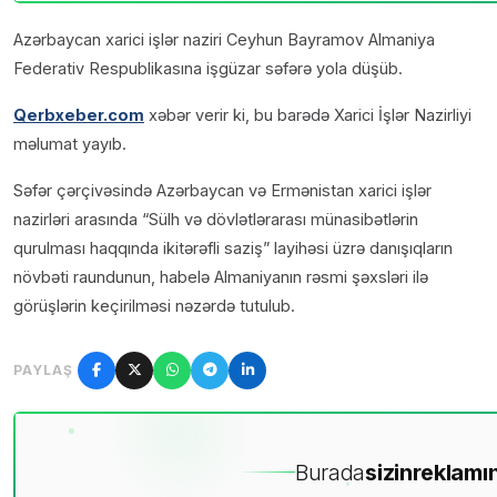
Azərbaycan xarici işlər naziri Ceyhun Bayramov Almaniya
Federativ Respublikasına işgüzar səfərə yola düşüb.
Qerbxeber.com
xəbər verir ki, bu barədə Xarici İşlər Nazirliyi
məlumat yayıb.
Səfər çərçivəsində Azərbaycan və Ermənistan xarici işlər
nazirləri arasında “Sülh və dövlətlərarası münasibətlərin
qurulması haqqında ikitərəfli saziş” layihəsi üzrə danışıqların
növbəti raundunun, habelə Almaniyanın rəsmi şəxsləri ilə
görüşlərin keçirilməsi nəzərdə tutulub.
PAYLAŞ
Burada
sizin
reklamın