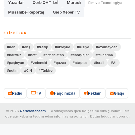
Yazarlar
Qərb QHT-lərİ
Maraqlı
Elm və Texnologiya
Müsahibə-Reportaj
Qərb Xəbər TV
ETIKETLƏR
#iran
#abş
#tramp
#ukrayna
#rusiya
#azərbaycan
#hörmüz
#neft
#ermənistan
#danışıqlar
#müharibə
#paşinyan
#zelenski
#qazax
#atəşkəs
#israil
#Aİ
#putin
#ÇİN
#Türkiyə
Radio
TV
Haqqımızda
Reklam
Əlaqə
© 2026
Qerbxeber.com
— Azərbaycanın qərb bölgəsi və ölkə gündəmi üzrə
operativ xəbərlər təqdim edən informasiya portalıdır. Bütün hüquqlar qorunur.