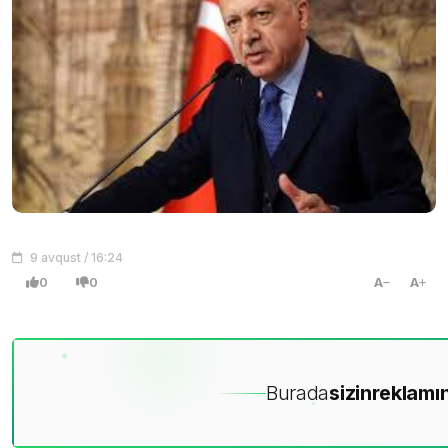
9 avqust / 16:24
0
0
A
A
Burada
sizin
reklamın