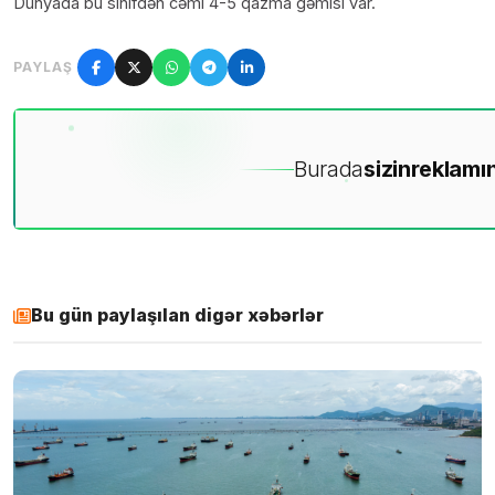
Dünyada bu sinifdən cəmi 4-5 qazma gəmisi var.
PAYLAŞ
Burada
sizin
reklamın
Bu gün paylaşılan digər xəbərlər