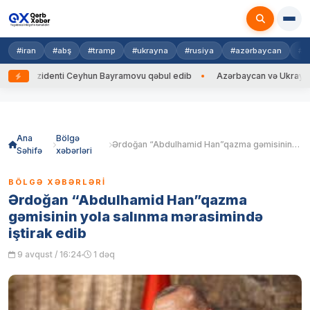
#iran
#abş
#tramp
#ukrayna
#rusiya
#azərbaycan
#h
ezidenti Ceyhun Bayramovu qəbul edib
Azərbaycan və Ukrayna XİN başç
Skip
to
content
Ana
Bölgə
Ərdoğan “Abdulhamid Han”qazma gəmisinin yola salınma mərasimində iştirak edib
Səhifə
xəbərləri
BÖLGƏ XƏBƏRLƏRI
Ərdoğan “Abdulhamid Han”qazma
gəmisinin yola salınma mərasimində
iştirak edib
9 avqust / 16:24
1 dəq