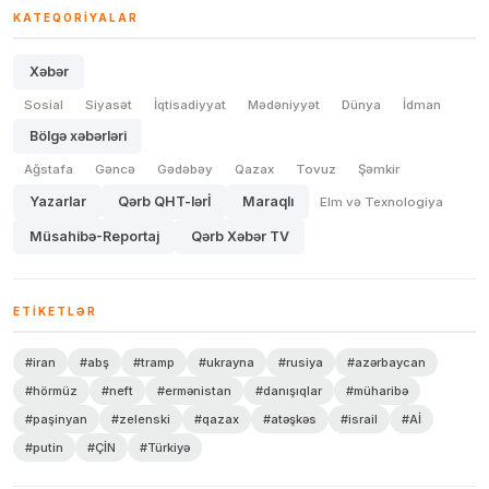
KATEQORIYALAR
Xəbər
Sosial
Siyasət
İqtisadiyyat
Mədəniyyət
Dünya
İdman
Bölgə xəbərləri
Ağstafa
Gəncə
Gədəbəy
Qazax
Tovuz
Şəmkir
Yazarlar
Qərb QHT-lərİ
Maraqlı
Elm və Texnologiya
Müsahibə-Reportaj
Qərb Xəbər TV
ETIKETLƏR
#iran
#abş
#tramp
#ukrayna
#rusiya
#azərbaycan
#hörmüz
#neft
#ermənistan
#danışıqlar
#müharibə
#paşinyan
#zelenski
#qazax
#atəşkəs
#israil
#Aİ
#putin
#ÇİN
#Türkiyə