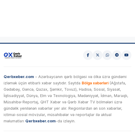
Qerbxeber.com
– Azərbaycanın qərb bölgəsi və ölkə üzrə gündəmi
izləmək üçün etibarlı xəbər saytıdır. Saytda
Bölgə xəbərləri
(Ağstafa,
Gədəbəy, Gəncə, Qazax, Şəmkir, Tovuz), Hadisə, Sosial, Siyasət,
İqtisadiyyat, Dünya, Elm və Texnologiya, Mədəniyyət, İdman, Maraqlı,
Müsahibə-Reportaj, QHT Xəbər və Qərb Xəbər TV bölmələri üzrə
gündəlik yenilənən xəbərlər yer alır. Regionlardan ən son xəbərlər,
ictimai-sosial mövzular, müsahibələr və reportajlar ilə aktual
məlumatları
Qerbxeber.com
-da izləyin.