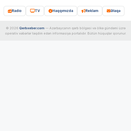
Radio
TV
Haqqımızda
Reklam
Əlaqə
© 2026
Qerbxeber.com
— Azərbaycanın qərb bölgəsi və ölkə gündəmi üzrə
operativ xəbərlər təqdim edən informasiya portalıdır. Bütün hüquqlar qorunur.