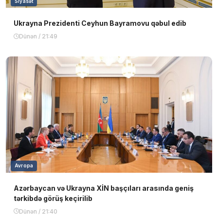
Siyasət
Ukrayna Prezidenti Ceyhun Bayramovu qəbul edib
Dünən / 21:49
Avropa
Azərbaycan və Ukrayna XİN başçıları arasında geniş
tərkibdə görüş keçirilib
Dünən / 21:40