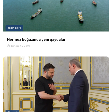
Yaxın Şərq
Hörmüz boğazında yeni qaydalar
Dünən / 22:09