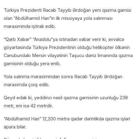
Türkiyə Prezidenti Rəcəb Tayyib Ərdoğan yeni qazma gəmisi
olan “Abdülhamid Han”ın ilk missiyaya yola salınması
mərasimində iştirak edib.
“Qərb Xəbər” “Anadolu”ya istinadən xəbər verir ki, əvvəlcə
göyərtəsində Türkiyə Prezidentinin olduğu helikopter ölkənin
Cənubundakı Mersin vilayətinin Taşucu dəniz limanında qazma
gəmisinin olduğu yerə enib.
Yola salınma mərasimindən sonra Rəcəb Tayyib Ərdoğan
mərasimdə çıxış edib.
Qeyd edək ki, yeddinci nəsil qazma gəmisinin uzunluğu 238
metr, eni isə 42 metrdir.
“Abdülhamid Han” 12,200 metrə qədər dərinlikdə qazma işləri
apara bilər.