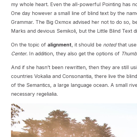
my whole heart. Even the all-powerful Pointing has no 
One day however a small line of blind text by the nam
Grammar. The Big Oxmox advised her not to do so, b
Marks and devious Semikoli, but the Little Blind Text did
On the topic of
alignment
, it should be
noted
that use
Center
. In addition, they also get the options of
Thumbn
And if she hasn’t been rewritten, then they are still 
countries Vokalia and Consonantia, there live the blin
of the Semantics, a large language ocean. A small riv
necessary regelialia.