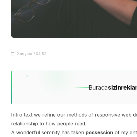
2 noyabr / 04:52
Burada
sizin
rekla
Intro text we refine our methods of responsive web d
relationship to how people read.
A wonderful serenity has taken
possession
of my enti