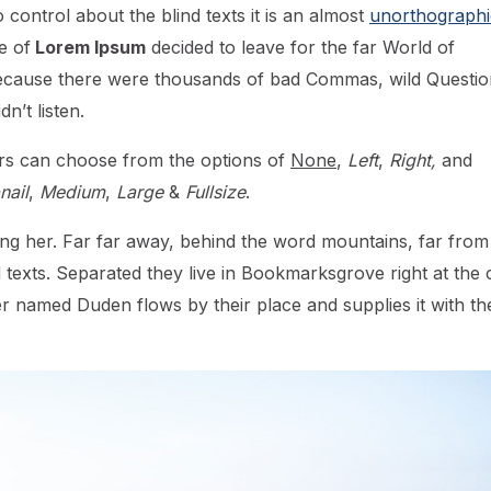
control about the blind texts it is an almost
unorthographi
e of
Lorem Ipsum
decided to leave for the far World of
ecause there were thousands of bad Commas, wild Questio
n’t listen.
rs can choose from the options of
None
,
Left
,
Right,
and
ail
,
Medium
,
Large
&
Fullsize
.
using her. Far far away, behind the word mountains, far from
d texts. Separated they live in Bookmarksgrove right at the 
er named Duden flows by their place and supplies it with th