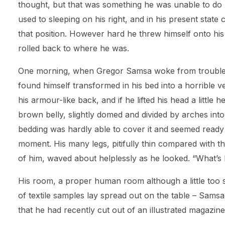
thought, but that was something he was unable to d
used to sleeping on his right, and in his present state c
that position. However hard he threw himself onto his
rolled back to where he was.
One morning, when Gregor Samsa woke from trouble
found himself transformed in his bed into a horrible v
his armour-like back, and if he lifted his head a little h
brown belly, slightly domed and divided by arches into 
bedding was hardly able to cover it and seemed ready 
moment. His many legs, pitifully thin compared with the
of him, waved about helplessly as he looked. “What’s
His room, a proper human room although a little too sm
of textile samples lay spread out on the table – Samsa
that he had recently cut out of an illustrated magazine