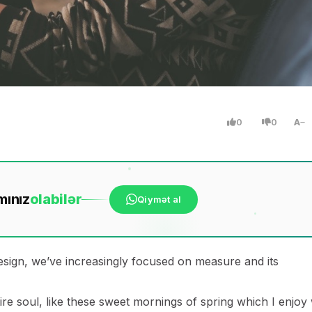
0
0
A
mınız
ola
bilər
Qiymət al
esign, we’ve increasingly focused on measure and its
re soul, like these sweet mornings of spring which I enjoy 