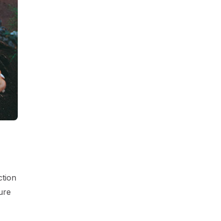
ction
ure