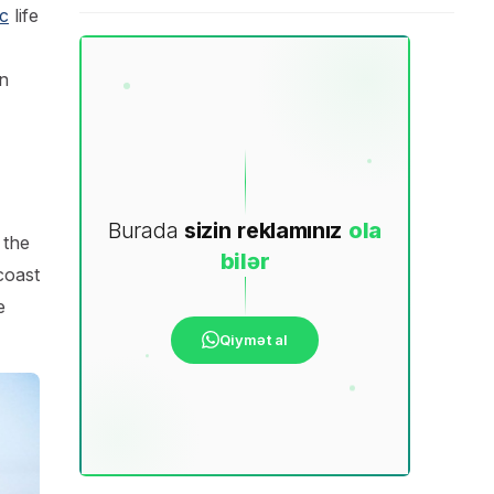
c
life
n
Burada
sizin
reklamınız
ola
 the
bilər
coast
e
Qiymət al