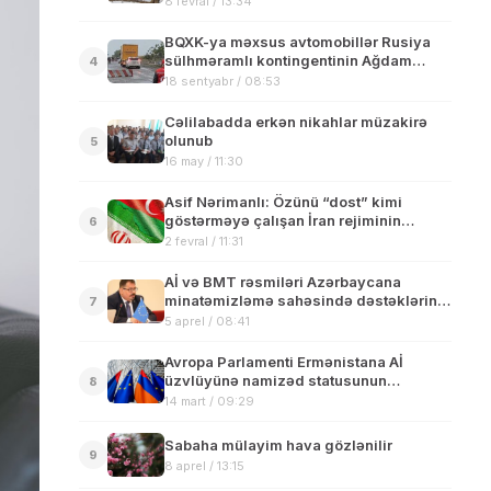
8 fevral / 13:34
BQXK-ya məxsus avtomobillər Rusiya
sülhməramlı kontingentinin Ağdam
4
yolundakı postunu keçərək Xankəndiyə
18 sentyabr / 08:53
yollanıb
Cəlilabadda erkən nikahlar müzakirə
olunub
5
16 may / 11:30
Asif Nərimanlı: Özünü “dost” kimi
göstərməyə çalışan İran rejiminin
6
ritorikası və taktikası dəyişir
2 fevral / 11:31
Aİ və BMT rəsmiləri Azərbaycana
minatəmizləmə sahəsində dəstəklərini
7
davam etdirəcəklərini açıqlayıblar
5 aprel / 08:41
Avropa Parlamenti Ermənistana Aİ
üzvlüyünə namizəd statusunun
8
verilməsi imkanına baxılmasını təklif
14 mart / 09:29
edən qətnamə qəbul edib
Sabaha mülayim hava gözlənilir
9
8 aprel / 13:15