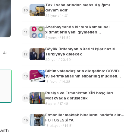
Taxıl sahələrindən məhsul yığımı
davam edir
10
22 iyun / 14:01
Azərbaycanda bir sıra kommunal
xidmətlərin yeni qiymətləri
11
müəyyənləşdirilib
2 yanvar / 14:52
Böyük Britanıyanın Xarici işlər naziri
A
Türkiyəyə gələcək
12
29 iyun / 20:49
Bütün vətəndaşların diqqətinə: COVID-
19 sertifikatlarının etibarlılıq müddəti
13
tələbi dəyişib – Bu gündən etibarən…
15 fevral / 14:38
Rusiya və Ermənistan XİN başçıları
Moskvada görüşəcək
14
6 aprel / 17:48
Ermənilər məktəb binalarını hədəfə alır –
FOTOSESSİYA
15
15 oktyabr / 14:51
with