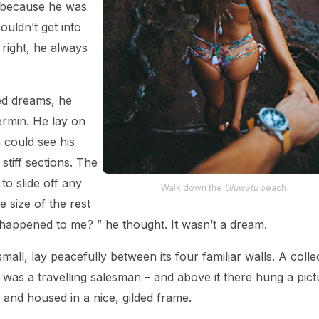
o because he was
ouldn’t get into
 right, he always
d dreams, he
ermin. He lay on
e could see his
stiff sections. The
to slide off any
Walk down the
Uluwatu
beach
 size of the rest
 happened to me? ” he thought. It wasn’t a dream.
all, lay peacefully between its four familiar walls. A colle
 was a travelling salesman – and above it there hung a pict
 and housed in a nice, gilded frame.