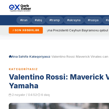
#iran
#abş
#tramp
#ukrayna
#rusiya
#
r
Ukrayna Prezidenti Ceyhun Bayramovu qəbul edib
Azərba
SON XƏBƏRLƏR
Skip
to
content
Ana Səhifə
Kateqoriyasız
KATEQORIYASIZ
Valentino Rossi: Maverick Vi
Yamaha
2 noyabr / 04:52
6 dəq