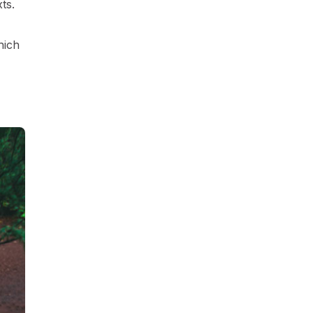
ts.
hich