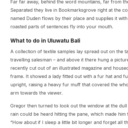
Far far away, behind the word mountains, far from the 
Separated they live in Bookmarksgrove right at the co
named Duden flows by their place and supplies it with t
roasted parts of sentences fly into your mouth.
What to do in Uluwatu Bali
A collection of textile samples lay spread out on the 
travelling salesman – and above it there hung a pictur
recently cut out of an illustrated magazine and housed 
frame. It showed a lady fitted out with a fur hat and 
upright, raising a heavy fur muff that covered the wh
arm towards the viewer.
Gregor then turned to look out the window at the dull
rain could be heard hitting the pane, which made him f
“How about if I sleep a little bit longer and forget all 