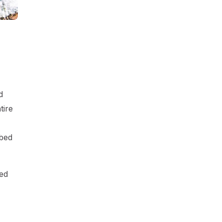
d
tire
rbed
hed