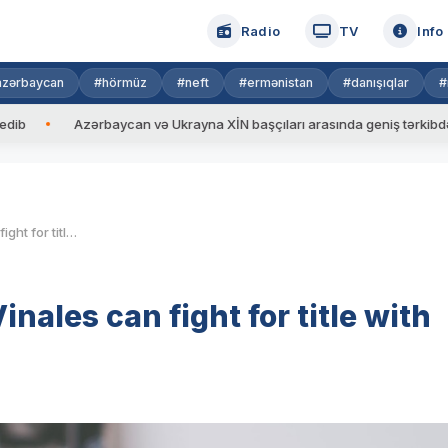
Radio
TV
Info
azərbaycan
#hörmüz
#neft
#ermənistan
#danışıqlar
#
ycan və Ukrayna XİN başçıları arasında geniş tərkibdə görüş keçirilib
Valentino Rossi: Maverick Vinales can fight for title with Yamaha
nales can fight for title with