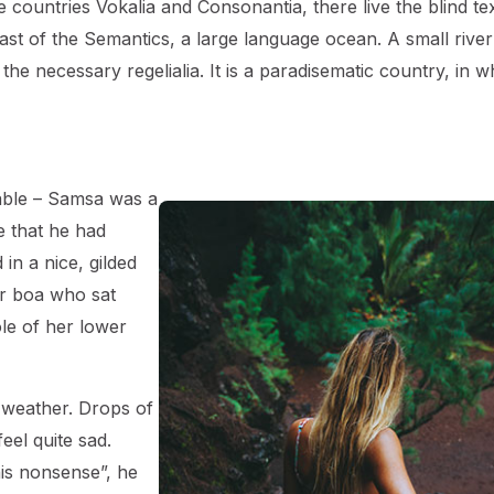
countries Vokalia and Consonantia, there live the blind tex
ast of the Semantics, a large language ocean. A small river
he necessary regelialia. It is a paradisematic country, in w
table – Samsa was a
e that he had
in a nice, gilded
fur boa who sat
ole of her lower
 weather. Drops of
eel quite sad.
this nonsense”, he