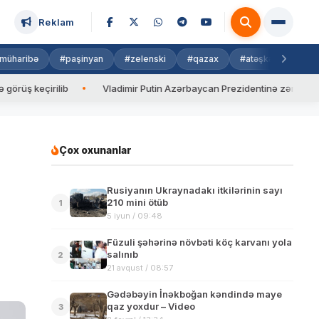
Reklam
müharibə
#paşinyan
#zelenski
#qazax
#atəşkəs
#isra
Vladimir Putin Azərbaycan Prezidentinə zəng edib
Valyuta 
Çox oxunanlar
Rusiyanın Ukraynadakı itkilərinin sayı
210 mini ötüb
1
5 iyun / 09:48
Füzuli şəhərinə növbəti köç karvanı yola
salınıb
2
21 avqust / 08:57
Gədəbəyin İnəkboğan kəndində maye
qaz yoxdur – Video
3