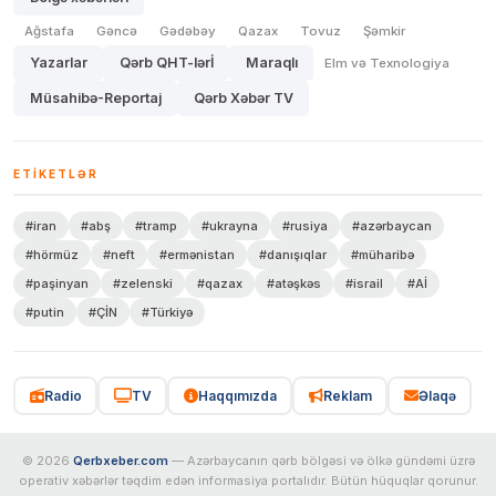
Ağstafa
Gəncə
Gədəbəy
Qazax
Tovuz
Şəmkir
Yazarlar
Qərb QHT-lərİ
Maraqlı
Elm və Texnologiya
Müsahibə-Reportaj
Qərb Xəbər TV
ETIKETLƏR
#iran
#abş
#tramp
#ukrayna
#rusiya
#azərbaycan
#hörmüz
#neft
#ermənistan
#danışıqlar
#müharibə
#paşinyan
#zelenski
#qazax
#atəşkəs
#israil
#Aİ
#putin
#ÇİN
#Türkiyə
Radio
TV
Haqqımızda
Reklam
Əlaqə
© 2026
Qerbxeber.com
— Azərbaycanın qərb bölgəsi və ölkə gündəmi üzrə
operativ xəbərlər təqdim edən informasiya portalıdır. Bütün hüquqlar qorunur.