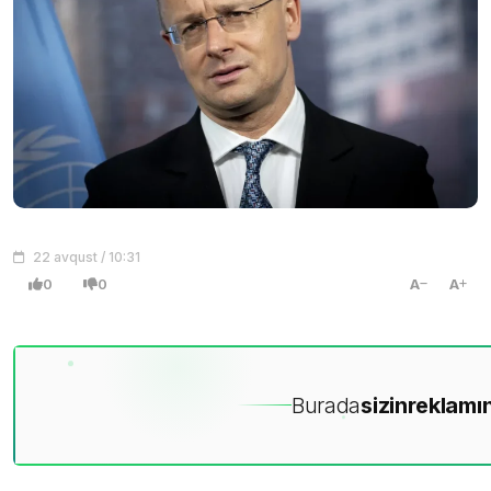
22 avqust / 10:31
0
0
A
A
Burada
sizin
reklamın