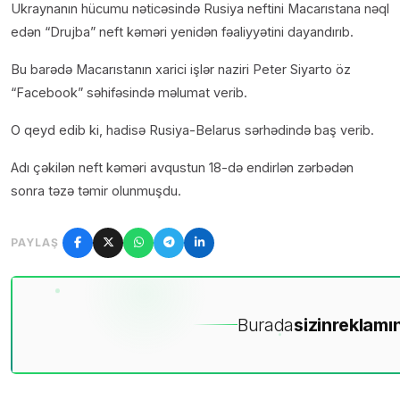
Ukraynanın hücumu nəticəsində Rusiya neftini Macarıstana nəql
edən “Drujba” neft kəməri yenidən fəaliyyətini dayandırıb.
Bu barədə Macarıstanın xarici işlər naziri Peter Siyarto öz
“Facebook” səhifəsində məlumat verib.
O qeyd edib ki, hadisə Rusiya-Belarus sərhədində baş verib.
Adı çəkilən neft kəməri avqustun 18-də endirlən zərbədən
sonra təzə təmir olunmuşdu.
PAYLAŞ
Burada
sizin
reklamın