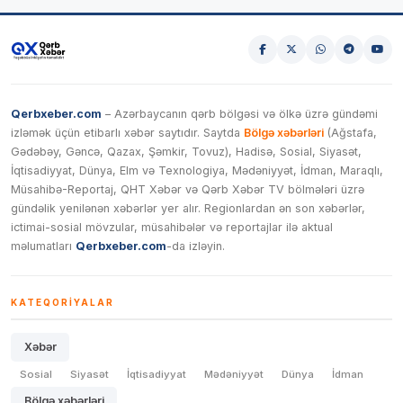
Qerbxeber.com
– Azərbaycanın qərb bölgəsi və ölkə üzrə gündəmi
izləmək üçün etibarlı xəbər saytıdır. Saytda
Bölgə xəbərləri
(Ağstafa,
Gədəbəy, Gəncə, Qazax, Şəmkir, Tovuz), Hadisə, Sosial, Siyasət,
İqtisadiyyat, Dünya, Elm və Texnologiya, Mədəniyyət, İdman, Maraqlı,
Müsahibə-Reportaj, QHT Xəbər və Qərb Xəbər TV bölmələri üzrə
gündəlik yenilənən xəbərlər yer alır. Regionlardan ən son xəbərlər,
ictimai-sosial mövzular, müsahibələr və reportajlar ilə aktual
məlumatları
Qerbxeber.com
-da izləyin.
KATEQORIYALAR
Xəbər
Sosial
Siyasət
İqtisadiyyat
Mədəniyyət
Dünya
İdman
Bölgə xəbərləri