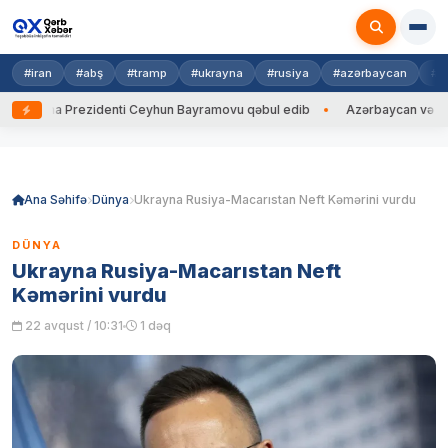
#iran
#abş
#tramp
#ukrayna
#rusiya
#azərbaycan
#h
krayna Prezidenti Ceyhun Bayramovu qəbul edib
Azərbaycan və Ukrayna
Skip
to
content
Ana Səhifə
Dünya
Ukrayna Rusiya-Macarıstan Neft Kəmərini vurdu
DÜNYA
Ukrayna Rusiya-Macarıstan Neft
Kəmərini vurdu
22 avqust / 10:31
1 dəq