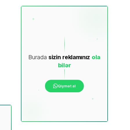
Burada
sizin
reklamınız
ola
bilər
Qiymət al