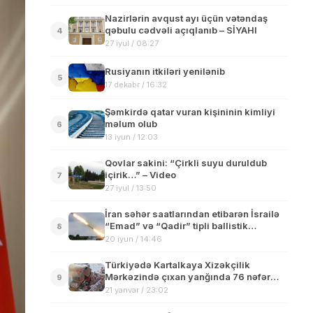
Nazirlərin avqust ayı üçün vətəndaş
qəbulu cədvəli açıqlanıb – SİYAHI
4
27 iyul / 08:27
Rusiyanın itkiləri yenilənib
5
17 dekabr / 16:32
Şəmkirdə qatar vuran kişininin kimliyi
məlum olub
6
13 iyun / 12:03
Qovlar sakini: “Çirkli suyu duruldub
içirik…” – Video
7
27 iyul / 13:50
İran səhər saatlarından etibarən İsrailə
“Emad” və “Qadir” tipli ballistik
8
raketlərlə zərbə endirib
20 iyun / 14:46
Türkiyədə Kartalkaya Xizəkçilik
Mərkəzində çıxan yanğında 76 nəfər
9
həyatını itirdi-Yenilənib
21 yanvar / 23:02