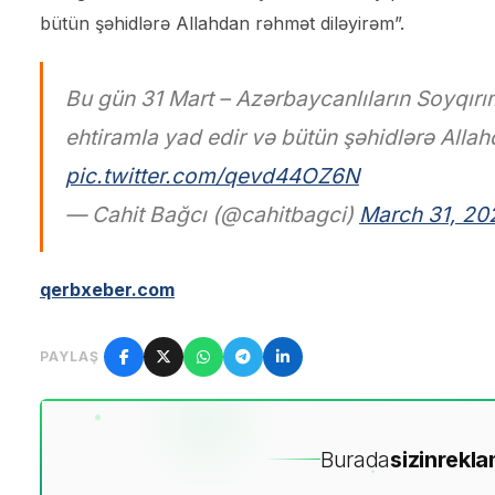
bütün şəhidlərə Allahdan rəhmət diləyirəm”.
Bu gün 31 Mart – Azərbaycanlıların Soyqırım
ehtiramla yad edir və bütün şəhidlərə Alla
pic.twitter.com/qevd44OZ6N
— Cahit Bağcı (@cahitbagci)
March 31, 20
qerbxeber.com
PAYLAŞ
Burada
sizin
rekla