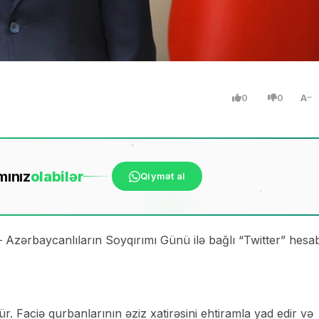
0
0
A
mınız
ola
bilər
Qiymət al
– Azərbaycanlıların Soyqırımı Günü ilə bağlı “Twitter” hesa
 Faciə qurbanlarının əziz xatirəsini ehtiramla yad edir və