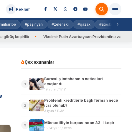
Reklam
müharibə
#paşinyan
#zelenski
#qazax
#atəşkəs
#isra
eçirilib
Vladimir Putin Azərbaycan Prezidentinə zəng edib
Çox oxunanlar
Buraxılış imtahanının nəticələri
açıqlandı
1
19 aprel / 17:21
,
Problemli kreditlərlə bağlı fərman necə
icra olunub?
2
3 iyun / 11:38
Müstəqilliyin bərpasından 33 il keçir
3
18 oktyabr / 10:39