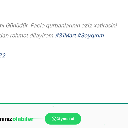
ı Günüdür. Faciə qurbanlarının əziz xatirəsini
hdan rəhmət diləyirəm.
#31Mart
#Soyqırım
22
mınız
ola
bilər
Qiymət al