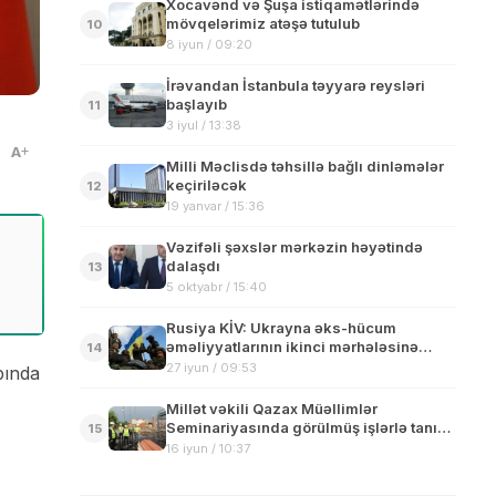
Xocavənd və Şuşa istiqamətlərində
mövqelərimiz atəşə tutulub
10
8 iyun / 09:20
İrəvandan İstanbula təyyarə reysləri
başlayıb
11
3 iyul / 13:38
A
Milli Məclisdə təhsillə bağlı dinləmələr
keçiriləcək
12
19 yanvar / 15:36
Vəzifəli şəxslər mərkəzin həyətində
dalaşdı
13
5 oktyabr / 15:40
Rusiya KİV: Ukrayna əks-hücum
əməliyyatlarının ikinci mərhələsinə
14
başlayıb
27 iyun / 09:53
bında
Millət vəkili Qazax Müəllimlər
Seminariyasında görülmüş işlərlə tanış
15
olub
16 iyun / 10:37