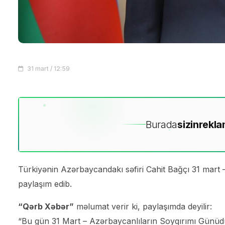
31 mart / 12:59
Burada
sizin
rekla
Türkiyənin Azərbaycandakı səfiri Cahit Bağçı 31 mart 
paylaşım edib.
“Qərb Xəbər”
məlumat verir ki, paylaşımda deyilir:
“Bu gün 31 Mart – Azərbaycanlıların Soyqırımı Günüdür.