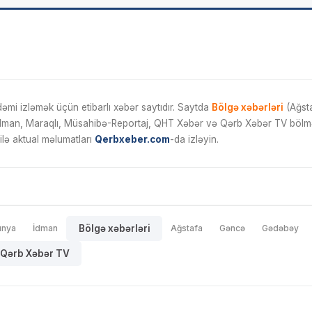
mi izləmək üçün etibarlı xəbər saytıdır. Saytda
Bölgə xəbərləri
(Ağsta
İdman, Maraqlı, Müsahibə-Reportaj, QHT Xəbər və Qərb Xəbər TV bölmələ
ilə aktual məlumatları
Qerbxeber.com
-da izləyin.
ünya
İdman
Bölgə xəbərləri
Ağstafa
Gəncə
Gədəbəy
Qərb Xəbər TV