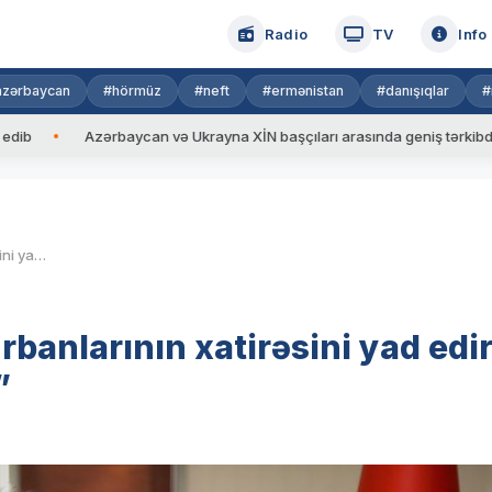
Radio
TV
Info
azərbaycan
#hörmüz
#neft
#ermənistan
#danışıqlar
#
Azərbaycan və Ukrayna XİN başçıları arasında geniş tərkibdə görüş k
Türkiyə səfiri: “Soyqırım qurbanlarının xatirəsini yad edir, şəhidlərə rəhmət diləyirəm”
rbanlarının xatirəsini yad edir
”