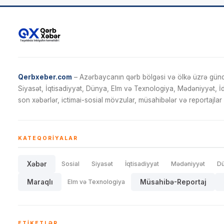
Qerbxeber.com
– Azərbaycanın qərb bölgəsi və ölkə üzrə gündə
Siyasət, İqtisadiyyat, Dünya, Elm və Texnologiya, Mədəniyyət, 
son xəbərlər, ictimai-sosial mövzular, müsahibələr və reportajlar 
KATEQORIYALAR
Xəbər
Sosial
Siyasət
İqtisadiyyat
Mədəniyyət
D
Maraqlı
Elm və Texnologiya
Müsahibə-Reportaj
ETIKETLƏR