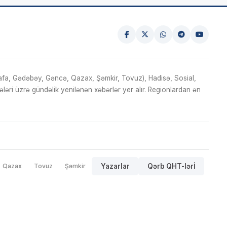
fa, Gədəbəy, Gəncə, Qazax, Şəmkir, Tovuz), Hadisə, Sosial,
ri üzrə gündəlik yenilənən xəbərlər yer alır. Regionlardan ən
Qazax
Tovuz
Şəmkir
Yazarlar
Qərb QHT-lərİ