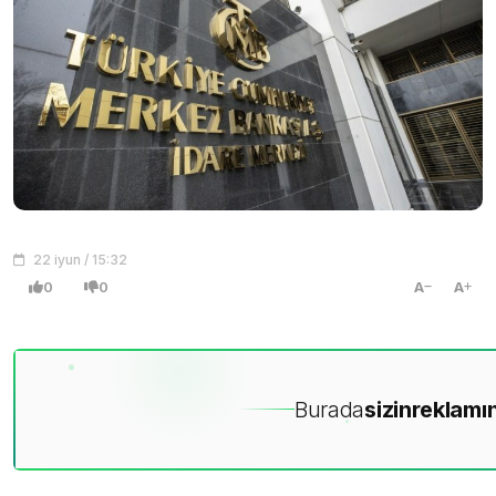
22 iyun / 15:32
0
0
A
A
Burada
sizin
reklamın