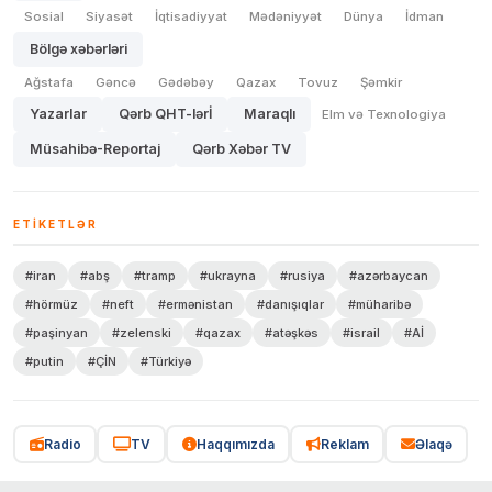
Sosial
Siyasət
İqtisadiyyat
Mədəniyyət
Dünya
İdman
Bölgə xəbərləri
Ağstafa
Gəncə
Gədəbəy
Qazax
Tovuz
Şəmkir
Yazarlar
Qərb QHT-lərİ
Maraqlı
Elm və Texnologiya
Müsahibə-Reportaj
Qərb Xəbər TV
ETIKETLƏR
#iran
#abş
#tramp
#ukrayna
#rusiya
#azərbaycan
#hörmüz
#neft
#ermənistan
#danışıqlar
#müharibə
#paşinyan
#zelenski
#qazax
#atəşkəs
#israil
#Aİ
#putin
#ÇİN
#Türkiyə
Radio
TV
Haqqımızda
Reklam
Əlaqə