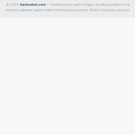
© 2026
Qerbxeber.com
— Azərbaycanın qərb bölgəsi və ölkə gündəmi üzrə
operativ xəbərlər təqdim edən informasiya portalıdır. Bütün hüquqlar qorunur.