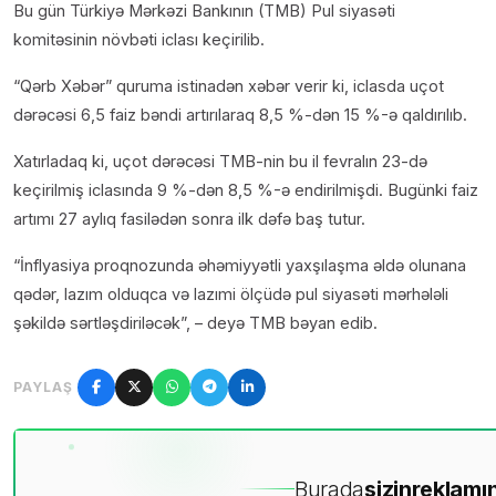
Bu gün Türkiyə Mərkəzi Bankının (TMB) Pul siyasəti
komitəsinin növbəti iclası keçirilib.
“Qərb Xəbər” quruma istinadən xəbər verir ki, iclasda uçot
dərəcəsi 6,5 faiz bəndi artırılaraq 8,5 %-dən 15 %-ə qaldırılıb.
Xatırladaq ki, uçot dərəcəsi TMB-nin bu il fevralın 23-də
keçirilmiş iclasında 9 %-dən 8,5 %-ə endirilmişdi. Bugünki faiz
artımı 27 aylıq fasilədən sonra ilk dəfə baş tutur.
“İnflyasiya proqnozunda əhəmiyyətli yaxşılaşma əldə olunana
qədər, lazım olduqca və lazımi ölçüdə pul siyasəti mərhələli
şəkildə sərtləşdiriləcək”, – deyə TMB bəyan edib.
PAYLAŞ
Burada
sizin
reklamın