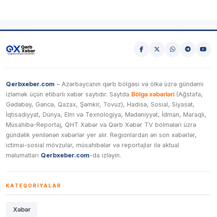
Qerbxeber.com
– Azərbaycanın qərb bölgəsi və ölkə üzrə gündəmi
izləmək üçün etibarlı xəbər saytıdır. Saytda
Bölgə xəbərləri
(Ağstafa,
Gədəbəy, Gəncə, Qazax, Şəmkir, Tovuz), Hadisə, Sosial, Siyasət,
İqtisadiyyat, Dünya, Elm və Texnologiya, Mədəniyyət, İdman, Maraqlı,
Müsahibə-Reportaj, QHT Xəbər və Qərb Xəbər TV bölmələri üzrə
gündəlik yenilənən xəbərlər yer alır. Regionlardan ən son xəbərlər,
ictimai-sosial mövzular, müsahibələr və reportajlar ilə aktual
məlumatları
Qerbxeber.com
-da izləyin.
KATEQORIYALAR
Xəbər