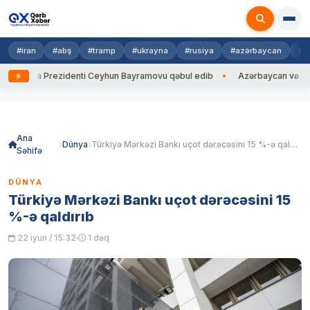
#iran
#abş
#tramp
#ukrayna
#rusiya
#azərbaycan
#h
rayna Prezidenti Ceyhun Bayramovu qəbul edib
Azərbaycan və Ukrayna
Skip
to
content
Ana
Dünya
Türkiyə Mərkəzi Bankı uçot dərəcəsini 15 %-ə qaldırıb
Səhifə
DÜNYA
Türkiyə Mərkəzi Bankı uçot dərəcəsini 15
%-ə qaldırıb
22 iyun / 15:32
1 dəq