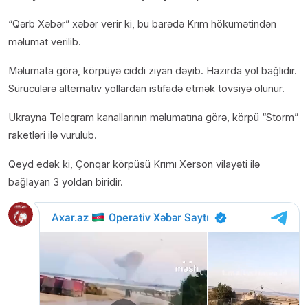
“Qərb Xəbər” xəbər verir ki, bu barədə Krım hökumətindən
məlumat verilib.
Məlumata görə, körpüyə ciddi ziyan dəyib. Hazırda yol bağlıdır.
Sürücülərə alternativ yollardan istifadə etmək tövsiyə olunur.
Ukrayna Teleqram kanallarının məlumatına görə, körpü “Storm”
raketləri ilə vurulub.
Qeyd edək ki, Çonqar körpüsü Krımı Xerson vilayəti ilə
bağlayan 3 yoldan biridir.