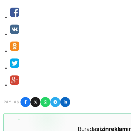
PAYLAŞ
Burada
sizin
reklamın