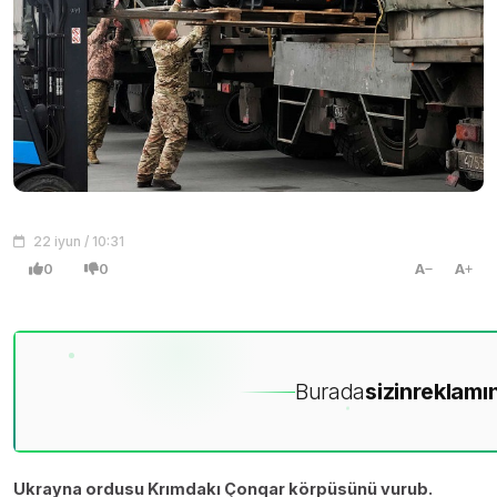
22 iyun / 10:31
0
0
A
A
Burada
sizin
reklamın
Ukrayna ordusu Krımdakı Çonqar körpüsünü vurub.