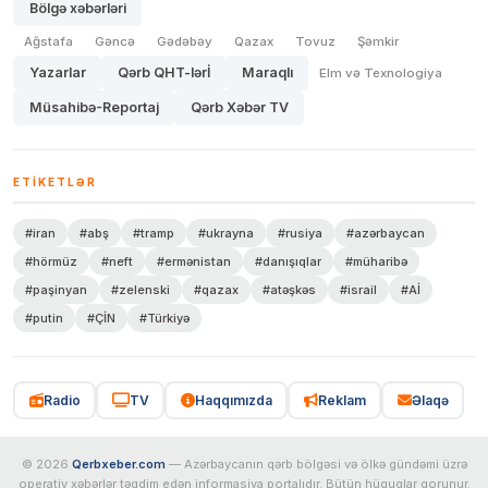
Bölgə xəbərləri
Ağstafa
Gəncə
Gədəbəy
Qazax
Tovuz
Şəmkir
Yazarlar
Qərb QHT-lərİ
Maraqlı
Elm və Texnologiya
Müsahibə-Reportaj
Qərb Xəbər TV
ETIKETLƏR
#iran
#abş
#tramp
#ukrayna
#rusiya
#azərbaycan
#hörmüz
#neft
#ermənistan
#danışıqlar
#müharibə
#paşinyan
#zelenski
#qazax
#atəşkəs
#israil
#Aİ
#putin
#ÇİN
#Türkiyə
Radio
TV
Haqqımızda
Reklam
Əlaqə
© 2026
Qerbxeber.com
— Azərbaycanın qərb bölgəsi və ölkə gündəmi üzrə
operativ xəbərlər təqdim edən informasiya portalıdır. Bütün hüquqlar qorunur.