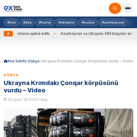
#iran
#abş
#tramp
#ukrayna
#rusiya
#azərbaycan
#h
 Bayramovu qəbul edib
Azərbaycan və Ukrayna XİN başçıları arasında ge
Skip
to
content
Ana Səhifə
Dünya
Ukrayna Krımdakı Çonqar körpüsünü vurdu – Video
DÜNYA
Ukrayna Krımdakı Çonqar körpüsünü
vurdu – Video
22 iyun / 10:31
1 dəq