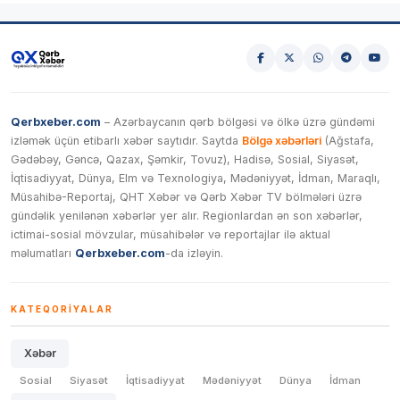
Qerbxeber.com
– Azərbaycanın qərb bölgəsi və ölkə üzrə gündəmi
izləmək üçün etibarlı xəbər saytıdır. Saytda
Bölgə xəbərləri
(Ağstafa,
Gədəbəy, Gəncə, Qazax, Şəmkir, Tovuz), Hadisə, Sosial, Siyasət,
İqtisadiyyat, Dünya, Elm və Texnologiya, Mədəniyyət, İdman, Maraqlı,
Müsahibə-Reportaj, QHT Xəbər və Qərb Xəbər TV bölmələri üzrə
gündəlik yenilənən xəbərlər yer alır. Regionlardan ən son xəbərlər,
ictimai-sosial mövzular, müsahibələr və reportajlar ilə aktual
məlumatları
Qerbxeber.com
-da izləyin.
KATEQORIYALAR
Xəbər
Sosial
Siyasət
İqtisadiyyat
Mədəniyyət
Dünya
İdman