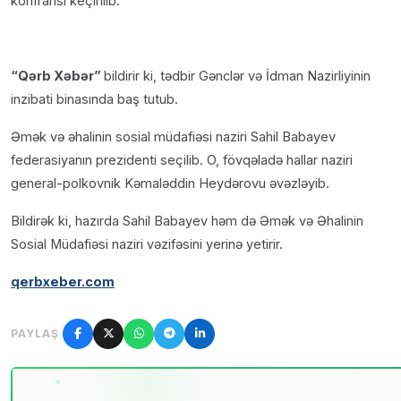
konfransı keçirilib.
“Qərb Xəbər”
bildirir ki, tədbir Gənclər və İdman Nazirliyinin
inzibati binasında baş tutub.
Əmək və əhalinin sosial müdafiəsi naziri Sahil Babayev
federasiyanın prezidenti seçilib. O, fövqəladə hallar naziri
general-polkovnik Kəmaləddin Heydərovu əvəzləyib.
Bildirək ki, hazırda Sahil Babayev həm də Əmək və Əhalinin
Sosial Müdafiəsi naziri vəzifəsini yerinə yetirir.
qerbxeber.com
PAYLAŞ