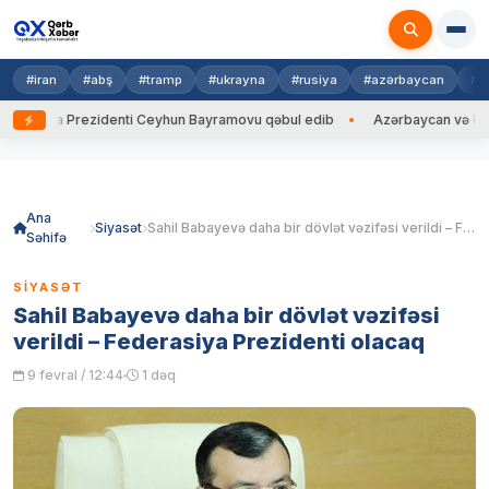
#iran
#abş
#tramp
#ukrayna
#rusiya
#azərbaycan
#h
rayna Prezidenti Ceyhun Bayramovu qəbul edib
Azərbaycan və Ukrayna 
Skip
to
content
Ana
Siyasət
Sahil Babayevə daha bir dövlət vəzifəsi verildi – Federasiya Prezidenti olacaq
Səhifə
SIYASƏT
Sahil Babayevə daha bir dövlət vəzifəsi
verildi – Federasiya Prezidenti olacaq
9 fevral / 12:44
1 dəq