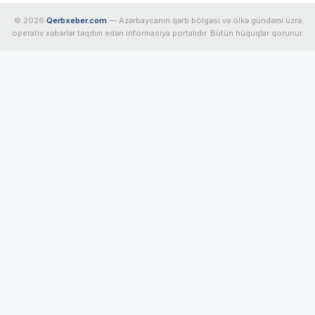
© 2026
Qerbxeber.com
— Azərbaycanın qərb bölgəsi və ölkə gündəmi üzrə
operativ xəbərlər təqdim edən informasiya portalıdır. Bütün hüquqlar qorunur.