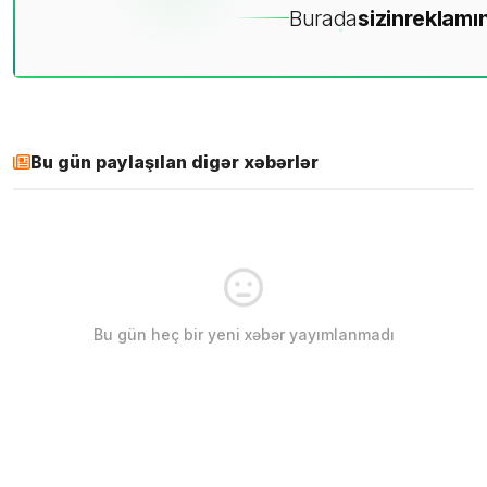
Burada
sizin
reklamın
Bu gün paylaşılan digər xəbərlər
Bu gün heç bir yeni xəbər yayımlanmadı