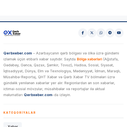
Qerbxeber.com
– Azərbaycanın qərb bölgəsi və ölkə üzrə gündəmi
izləmək üçün etibarlı xəbər saytıdır. Saytda
Bölgə xəbərləri
(Ağstafa,
Gədəbəy, Gəncə, Qazax, Şəmkir, Tovuz), Hadisə, Sosial, Siyasət,
İqtisadiyyat, Dünya, Elm və Texnologiya, Mədəniyyət, İdman, Maraqlı,
Müsahibə-Reportaj, QHT Xəbər və Qərb Xəbər TV bölmələri üzrə
gündəlik yenilənən xəbərlər yer alır. Regionlardan ən son xəbərlər,
ictimai-sosial mövzular, müsahibələr və reportajlar ilə aktual
məlumatları
Qerbxeber.com
-da izləyin.
KATEQORIYALAR
Xəbər