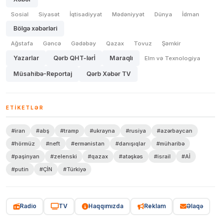
Sosial
Siyasət
İqtisadiyyat
Mədəniyyət
Dünya
İdman
Bölgə xəbərləri
Ağstafa
Gəncə
Gədəbəy
Qazax
Tovuz
Şəmkir
Yazarlar
Qərb QHT-lərİ
Maraqlı
Elm və Texnologiya
Müsahibə-Reportaj
Qərb Xəbər TV
ETIKETLƏR
#iran
#abş
#tramp
#ukrayna
#rusiya
#azərbaycan
#hörmüz
#neft
#ermənistan
#danışıqlar
#müharibə
#paşinyan
#zelenski
#qazax
#atəşkəs
#israil
#Aİ
#putin
#ÇİN
#Türkiyə
Radio
TV
Haqqımızda
Reklam
Əlaqə