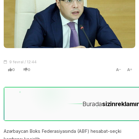
9 fevral / 12:44
0
0
A
A
Burada
sizin
reklamın
Azərbaycan Boks Federasiyasında (ABF) hesabat-seçki