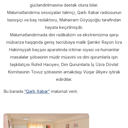
gücləndirilməsinə dəstək oluna bilər.
Məlumatlandırma sessiyaları təlimçi, Qərb Xəbər radiosunun
təsisşiçi və baş redaktoru, Məhərrəm Göyüşoğlu tərəfindən
həyata keçirilmişdir.
Məlumatlandırmada dini radikalizm və ekstremizmə qarşı
mübarizə haqqında geniş təcrübəyə malik Şəmkir Rayon İcra
Hakimiyyəti baçşısı aparatında ictimai-siyasi və humanitar
məsələlər şöbəsinin müdir müavini və dini qurumlarla işin
təşkilatçısı Ruhid Hacıyev, Dini Qurumlarla İş Üzrə Dövlət
Komitəsinin Tovuz şöbəsinin əməkdaşı Vüqar Əliyev iştirak
edirdilər.
Bu barədə
“Qərb Xəbər”
məlumat verir.