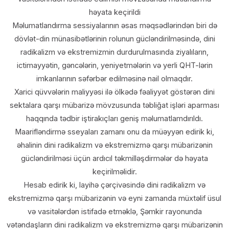
həyata keçirildi
Məlumatlandırma sessiyalarının əsas məqsədlərindən biri də
dövlət-din münasibətlərinin rolunun gücləndirilməsində, dini
radikalizm və ekstremizmin durdurulmasında ziyalıların,
ictimayyətin, gəncələrin, yeniyetmələrin və yerli QHT-lərin
imkanlarının səfərbər edilməsinə nail olmaqdır.
Xarici qüvvələrin maliyyəsi ilə ölkədə fəaliyyət göstərən dini
sektalara qarşı mübarizə mövzusunda təbliğat işləri aparması
haqqında tədbir iştirakıçları geniş məlumatlamdırıldı.
Maarifləndirmə sseyaları zamanı onu da müəyyən edirik ki,
əhalinin dini radikalizm və ekstremizmə qarşı mübarizənin
gücləndirilməsi üçün ardıcıl təkmilləşdirmələr də həyata
keçirilməlidir.
Hesab edirik ki, layihə çərçivəsində dini radikalizm və
ekstremizmə qarşı mübarizənin və eyni zamanda müxtəlif üsul
və vasitələrdən istifadə etməklə, Şəmkir rayonunda
vətəndaşların dini radikalizm və ekstremizmə qarşı mübarizənin