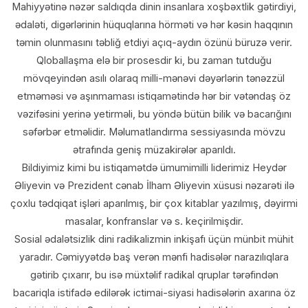
Mahiyyətinə nəzər saldıqda dinin insanlara xoşbəxtlik gətirdiyi,
ədaləti, digərlərinin hüquqlarına hörməti və hər kəsin haqqının
təmin olunmasını təbliğ etdiyi açıq-aydın özünü büruzə verir.
Qloballaşma elə bir prosesdir ki, bu zaman tutduğu
mövqeyindən asılı olaraq milli-mənəvi dəyərlərin tənəzzül
etməməsi və aşınmaması istiqamətində hər bir vətəndaş öz
vəzifəsini yerinə yetirməli, bu yöndə bütün bilik və bacarığını
səfərbər etməlidir. Məlumatlandırma sessiyasında mövzu
ətrafında geniş müzakirələr aparıldı.
Bildiyimiz kimi bu istiqamətdə ümumimilli liderimiz Heydər
Əliyevin və Prezident cənab İlham Əliyevin xüsusi nəzarəti ilə
çoxlu tədqiqat işləri aparılmış, bir çox kitablar yazılmış, dəyirmi
masalar, konfranslar və s. keçirilmişdir.
Sosial ədalətsizlik dini radikalizmin inkişafı üçün münbit mühit
yaradır. Cəmiyyətdə baş verən mənfi hadisələr narazılıqlara
gətirib çıxarır, bu isə müxtəlif radikal qruplar tərəfindən
bacariqla istifadə edilərək ictimai-siyasi hadisələrin axarına öz