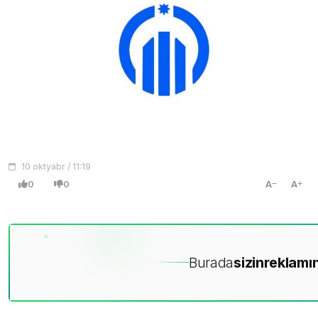
10 oktyabr / 11:19
0
0
A
A
Burada
sizin
reklamın