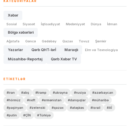
KATEQORIYALAR
Xəbər
Sosial
Siyasət
İqtisadiyyat
Mədəniyyət
Dünya
İdman
Bölgə xəbərləri
Ağstafa
Gəncə
Gədəbəy
Qazax
Tovuz
Şəmkir
Yazarlar
Qərb QHT-lərİ
Maraqlı
Elm və Texnologiya
Müsahibə-Reportaj
Qərb Xəbər TV
ETIKETLƏR
#iran
#abş
#tramp
#ukrayna
#rusiya
#azərbaycan
#hörmüz
#neft
#ermənistan
#danışıqlar
#müharibə
#paşinyan
#zelenski
#qazax
#atəşkəs
#israil
#Aİ
#putin
#ÇİN
#Türkiyə