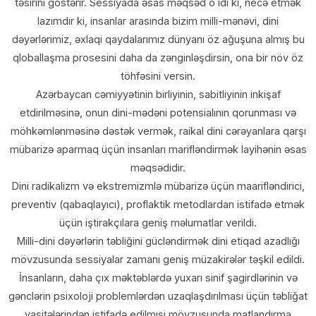
təsirini göstərir. Sessiyada əsas məqsəd o idi ki, necə etmək
lazımdır ki, insanlar arasında bizim milli-mənəvi, dini
dəyərlərimiz, əxlaqi qaydalarımız dünyanı öz ağuşuna almış bu
qloballaşma prosesini daha da zənginləşdirsin, ona bir növ öz
töhfəsini versin.
Azərbaycan cəmiyyətinin birliyinin, sabitliyinin inkişaf
etdirilməsinə, onun dini-mədəni potensialının qorunması və
möhkəmlənməsinə dəstək vermək, raikal dini cərəyanlara qarşı
mübarizə aparmaq üçün insanları marifləndirmək layihənin əsas
məqsədidir.
Dini radikalizm və ekstremizmlə mübarizə üçün maarifləndirici,
preventiv (qabaqlayıcı), proflaktik metodlardan istifadə etmək
üçün iştirakçılara geniş məlumatlar verildi.
Milli-dini dəyərlərin təbliğini gücləndirmək dini etiqad azadlığı
mövzusunda sessiyalar zamanı geniş müzakirələr təşkil edildi.
İnsanların, daha çıx məktəblərdə yuxarı sinif şagirdlərinin və
gənclərin psixoloji problemlərdən uzaqlaşdırılması üçün təbliğat
vasitələrindən istifadə edilmısi mövzusunda matlandırma