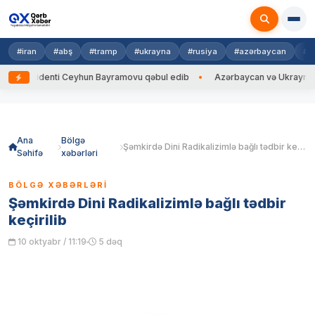
#iran
#abş
#tramp
#ukrayna
#rusiya
#azərbaycan
#h
denti Ceyhun Bayramovu qəbul edib
Azərbaycan və Ukrayna XİN başçıla
Skip
to
content
Ana
Bölgə
Şəmkirdə Dini Radikalizimlə bağlı tədbir keçirilib
Səhifə
xəbərləri
BÖLGƏ XƏBƏRLƏRI
Şəmkirdə Dini Radikalizimlə bağlı tədbir
keçirilib
10 oktyabr / 11:19
5 dəq