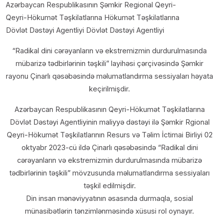
Azərbaycan Respublikasının Şəmkir Regional Qeyri-
Qeyri-Hökumət Təşkilatlarına Hökumət Təşkilatlarına
Dövlət Dəstəyi Agentliyi Dövlət Dəstəyi Agentliyi
“Radikal dini cərəyanların və ekstremizmin durdurulmasında
mübarizə tədbirlərinin təşkili” layihəsi çərçivəsində Şəmkir
rayonu Çinarlı qəsəbəsində məlumatlandırma sessiyaları həyata
keçirilmişdir.
Azərbaycan Respublikasının Qeyri-Hökumət Təşkilatlarına
Dövlət Dəstəyi Agentliyinin maliyyə dəstəyi ilə Şəmkir Rgional
Qeyri-Hökumət Təşkilatlarının Resurs və Təlim İctimai Birliyi 02
oktyabr 2023-cü ildə Çinarlı qəsəbəsində “Radikal dini
cərəyanların və ekstremizmin durdurulmasında mübarizə
tədbirlərinin təşkili” mövzusunda məlumatlandırma sessiyaları
təşkil edilmişdir.
Din insan mənəviyyatının əsasında durmaqla, sosial
münasibətlərin tənzimlənməsində xüsusi rol oynayır.