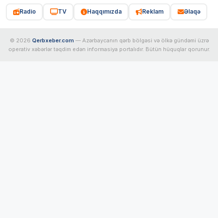
Radio
TV
Haqqımızda
Reklam
Əlaqə
© 2026
Qerbxeber.com
— Azərbaycanın qərb bölgəsi və ölkə gündəmi üzrə
operativ xəbərlər təqdim edən informasiya portalıdır. Bütün hüquqlar qorunur.