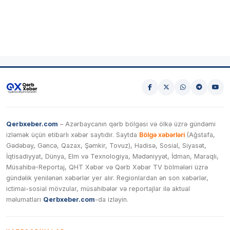
Qerbxeber.com
– Azərbaycanın qərb bölgəsi və ölkə üzrə gündəmi
izləmək üçün etibarlı xəbər saytıdır. Saytda
Bölgə xəbərləri
(Ağstafa,
Gədəbəy, Gəncə, Qazax, Şəmkir, Tovuz), Hadisə, Sosial, Siyasət,
İqtisadiyyat, Dünya, Elm və Texnologiya, Mədəniyyət, İdman, Maraqlı,
Müsahibə-Reportaj, QHT Xəbər və Qərb Xəbər TV bölmələri üzrə
gündəlik yenilənən xəbərlər yer alır. Regionlardan ən son xəbərlər,
ictimai-sosial mövzular, müsahibələr və reportajlar ilə aktual
məlumatları
Qerbxeber.com
-da izləyin.