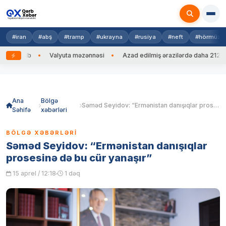
#iran
#abş
#tramp
#ukrayna
#rusiya
#neft
#hörmüz
g edib
Valyuta məzənnəsi
Azad edilmiş ərazilərdə daha 212 mina,
Skip
to
content
Ana
Bölgə
Səməd Seyidov: “Ermənistan danışıqlar prosesinə də bu cür yanaşır”
Səhifə
xəbərləri
BÖLGƏ XƏBƏRLƏRI
Səməd Seyidov: “Ermənistan danışıqlar
prosesinə də bu cür yanaşır”
15 aprel / 12:18
1 dəq