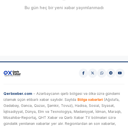
Bu gün heç bir yeni xəbər yayımlanmadı
Qerbxeber.com
– Azərbaycanın qərb bölgəsi və ölkə üzrə gündəmi
izləmək üçün etibarlı xəbər saytıdır. Saytda
Bölgə xəbərləri
(Ağstafa,
Gədəbəy, Gəncə, Qazax, Şəmkir, Tovuz), Hadisə, Sosial, Siyasət,
İqtisadiyyat, Dünya, Elm və Texnologiya, Mədəniyyət, İdman, Maraqlı,
Müsahibə-Reportaj, QHT Xəbər və Qərb Xəbər TV bölmələri üzrə
gündəlik yenilənən xəbərlər yer alır. Regionlardan ən son xəbərlər,