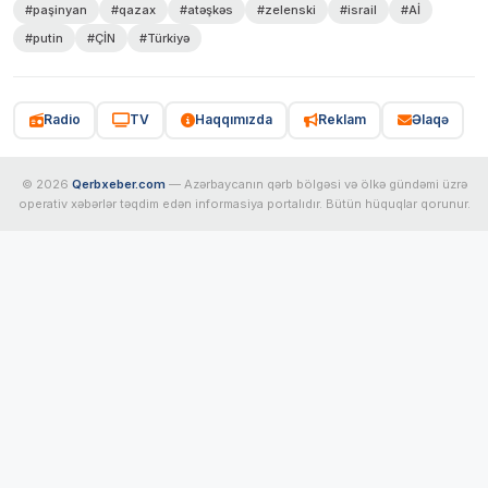
#paşinyan
#qazax
#atəşkəs
#zelenski
#israil
#Aİ
#putin
#ÇİN
#Türkiyə
Radio
TV
Haqqımızda
Reklam
Əlaqə
© 2026
Qerbxeber.com
— Azərbaycanın qərb bölgəsi və ölkə gündəmi üzrə
operativ xəbərlər təqdim edən informasiya portalıdır. Bütün hüquqlar qorunur.