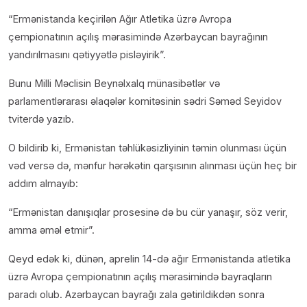
“Ermənistanda keçirilən Ağır Atletika üzrə Avropa
çempionatının açılış mərasimində Azərbaycan bayrağının
yandırılmasını qətiyyətlə pisləyirik”.
Bunu Milli Məclisin Beynəlxalq münasibətlər və
parlamentlərarası əlaqələr komitəsinin sədri Səməd Seyidov
tviterdə yazıb.
O bildirib ki, Ermənistan təhlükəsizliyinin təmin olunması üçün
vəd versə də, mənfur hərəkətin qarşısının alınması üçün heç bir
addım almayıb:
“Ermənistan danışıqlar prosesinə də bu cür yanaşır, söz verir,
amma əməl etmir”.
Qeyd edək ki, dünən, aprelin 14-də ağır Ermənistanda atletika
üzrə Avropa çempionatının açılış mərasimində bayraqların
paradı olub. Azərbaycan bayrağı zala gətirildikdən sonra