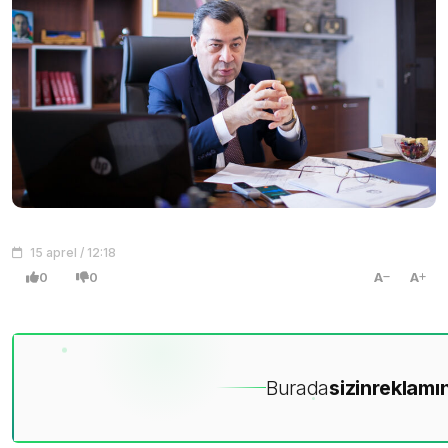
15 aprel / 12:18
0
0
A
A
Burada
sizin
reklamın