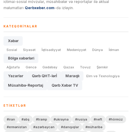
ictimai-sosial mövzular, müsahibələr və reportajlar ilə aktual
məlumatları
Qerbxeber.com
-da izləyin.
KATEQORIYALAR
Xəbər
Sosial
Siyasət
İqtisadiyyat
Mədəniyyət
Dünya
İdman
Bölgə xəbərləri
Ağstafa
Gəncə
Gədəbəy
Qazax
Tovuz
Şəmkir
Yazarlar
Qərb QHT-lərİ
Maraqlı
Elm və Texnologiya
Müsahibə-Reportaj
Qərb Xəbər TV
ETIKETLƏR
#iran
#abş
#tramp
#ukrayna
#rusiya
#neft
#hörmüz
#ermənistan
#azərbaycan
#danışıqlar
#müharibə