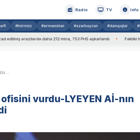
Radio
TV
Info
eft
#hörmüz
#ermənistan
#azərbaycan
#danışıqlar
#
ş ərazilərdə daha 212 mina, 753 PHS aşkarlanıb
Faktiki hava: 39
Rusiya Kiyevdə yerləşən Aİ ofisini vurdu-LYEYEN Aİ-nın cavabsız qalmayacağını dedi
 ofisini vurdu-LYEYEN Aİ-nın
di