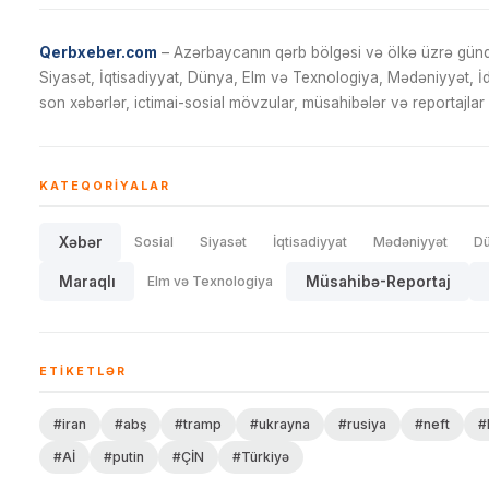
Qerbxeber.com
– Azərbaycanın qərb bölgəsi və ölkə üzrə gündə
Siyasət, İqtisadiyyat, Dünya, Elm və Texnologiya, Mədəniyyət, 
son xəbərlər, ictimai-sosial mövzular, müsahibələr və reportajlar 
KATEQORIYALAR
Xəbər
Sosial
Siyasət
İqtisadiyyat
Mədəniyyət
D
Maraqlı
Elm və Texnologiya
Müsahibə-Reportaj
ETIKETLƏR
#iran
#abş
#tramp
#ukrayna
#rusiya
#neft
#
#Aİ
#putin
#ÇİN
#Türkiyə