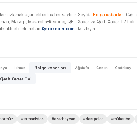
mi izləmək üçün etibarlı xəbər saytıdır. Saytda
Bölgə xəbərləri
(Ağsta
İdman, Maraqlı, Müsahibə-Reportaj, QHT Xəbər və Qərb Xəbər TV bölmələ
ilə aktual məlumatları
Qerbxeber.com
-da izləyin.
ünya
İdman
Bölgə xəbərləri
Ağstafa
Gəncə
Gədəbəy
Qərb Xəbər TV
hörmüz
#ermənistan
#azərbaycan
#danışıqlar
#müharibə