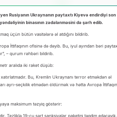
eyen Rusiyanın Ukraynanın paytaxtı Kiyevə endirdiyi son
yəndəliyinin binasının zədələnməsini də şərh edib.
aq üçün bütün vasitələrə əl atdığını bildirib.
 İttifaqının ofisinə də dəyib. Bu, iyul ayından bəri payta
, – qurum rəhbəri bildirib.
tr aralıda iki raket düşüb:
ı xatırlatmadır. Bu, Kremlin Ukraynanı terror etməkdən əl
qları ayrı-seçkilik etmədən öldürmək və hətta Avropa İttifaqın
siyaya maksimum təzyiq göstərir:
ir. Tezliklə 19-cu sərt sanksiyalar paketini təqdim edəcəyik.