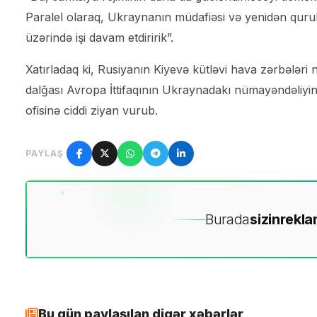
Paralel olaraq, Ukraynanın müdafiəsi və yenidən qur
üzərində işi davam etdiririk”.
Xatırladaq ki, Rusiyanın Kiyevə kütləvi hava zərbələri 
dalğası Avropa İttifaqının Ukraynadakı nümayəndəliyin
ofisinə ciddi ziyan vurub.
PAYLAŞ
Burada
sizin
rekla
Bu gün paylaşılan digər xəbərlər