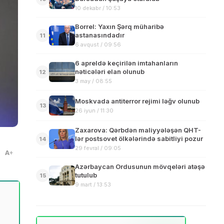
10 dekabr / 10:53
Borrel: Yaxın Şərq müharibə
astanasındadır
11
6 avqust / 09:56
6 apreldə keçirilən imtahanların
nəticələri elan olunub
12
3 may / 08:55
Moskvada antiterror rejimi ləğv olunub
13
26 iyun / 11:30
Zaxarova: Qərbdən maliyyələşən QHT-
lər postsovet ölkələrində sabitliyi pozur
14
29 fevral / 09:05
A
Azərbaycan Ordusunun mövqeləri atəşə
tutulub
15
9 mart / 13:53