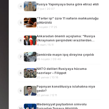
Rusiya Yaponyaya buna görə etiraz etdi
4
17 iyul / 20:07
“Tərtər işi” üzrə 11 nəfərin məhkumluğu
götürüldü
5
2 noyabr / 17:25
Ankaradan önəmli açıqlama: “Rusiya
Ukraynanın şərqindəki ərazilərdən
6
imtina etməyi tələb edəcək”
18 mart / 15:11
Şəmkirdə maşın işıq dirəyinə çırpılıb
7
28 noyabr / 09:46
NATO dəliləri Rusiyaya hücuma
hazırlaşır – Filippot
8
20 yanvar / 10:18
Paşınyan konstitusiya islahatına niyə
gedir?
9
22 yanvar / 12:11
Mədəniyyət paytaxtının simvolu
Bursadan Şuşaya ötürülüb
10