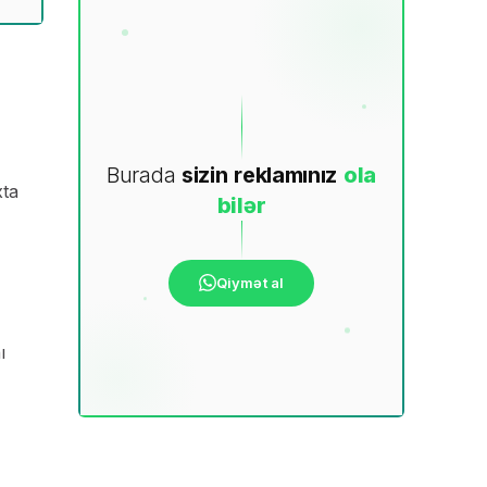
Burada
sizin
reklamınız
ola
xta
bilər
Qiymət al
ı