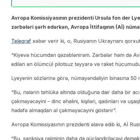
Avropa Komissiyasının prezidenti Ursula fon der Ly
zərbələri şərh edərkən, Avropa İttifaqının (Aİ) nüma
Teleqraf
xəbər verir ki, o, Rusiyanın Ukraynanı qorxutm
“Kiyevə hücumdan qəzəblənirəm. Zərbələr həm də Avropa
edilən ən ölümcül pilotsuz təyyarə və raket hücumudur”
Lyeyenin sözlərinə görə, nümayəndəliyin binasına 50 me
“Bu, nələrin təhlükə altında olduğuna dair daha bir ac
çəkməyəcəyini – dinc əhalini, kişiləri, qadınları və uşa
hədəfə almaqdan əl çəkməyəcəyini göstərir”.
Avropa Komissiyasının prezidenti əlavə edib ki, Aİ Ru
“Bu, sanksiya rejiminin daha da gücləndiriləcəyi deməkd