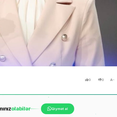
0
0
A
mınız
ola
bilər
Qiymət al