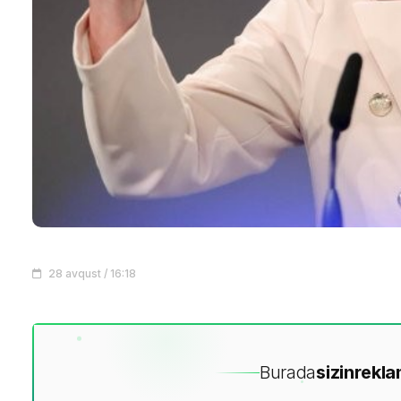
28 avqust / 16:18
Burada
sizin
rekla