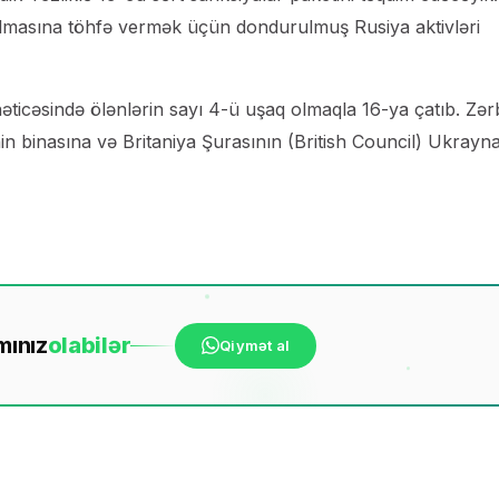
ulmasına töhfə vermək üçün dondurulmuş Rusiya aktivləri
nəticəsində ölənlərin sayı 4-ü uşaq olmaqla 16-ya çatıb. Zə
in binasına və Britaniya Şurasının (British Council) Ukrayn
mınız
ola
bilər
Qiymət al