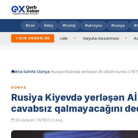
#iran
#abş
#tramp
#ukrayna
#rusiya
#n
can Prezidentinə zəng edib
Valyuta məzənnəsi
Azad edilmi
SON XƏBƏRLƏR
Skip
to
content
Ana Səhifə
Dünya
DÜNYA
Rusiya Kiyevdə yerləşən Aİ
cavabsız qalmayacağını de
28 avqust / 16:18
2 dəq