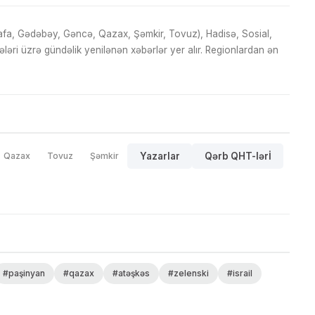
fa, Gədəbəy, Gəncə, Qazax, Şəmkir, Tovuz), Hadisə, Sosial,
ri üzrə gündəlik yenilənən xəbərlər yer alır. Regionlardan ən
Qazax
Tovuz
Şəmkir
Yazarlar
Qərb QHT-lərİ
#paşinyan
#qazax
#atəşkəs
#zelenski
#israil