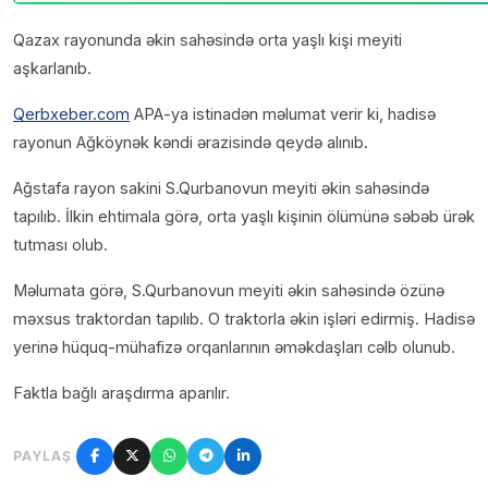
Qazax rayonunda əkin sahəsində orta yaşlı kişi meyiti
aşkarlanıb.
Qerbxeber.com
APA-ya istinadən məlumat verir ki, hadisə
rayonun Ağköynək kəndi ərazisində qeydə alınıb.
Ağstafa rayon sakini S.Qurbanovun meyiti əkin sahəsində
tapılıb. İlkin ehtimala görə, orta yaşlı kişinin ölümünə səbəb ürək
tutması olub.
Məlumata görə, S.Qurbanovun meyiti əkin sahəsində özünə
məxsus traktordan tapılıb. O traktorla əkin işləri edirmiş. Hadisə
yerinə hüquq-mühafizə orqanlarının əməkdaşları cəlb olunub.
Faktla bağlı araşdırma aparılır.
PAYLAŞ