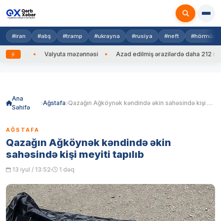
#iran
#abş
#tramp
#ukrayna
#rusiya
#neft
#hörmüz
 edib
Valyuta məzənnəsi
Azad edilmiş ərazilərdə daha 212 mina, 
Skip
to
content
Ana
Ağstafa
Qazağın Ağköynək kəndində əkin sahəsində kişi meyiti tapılıb
Səhifə
AĞSTAFA
Qazağın Ağköynək kəndində əkin
sahəsində kişi meyiti tapılıb
13 iyul / 13:52
1 dəq