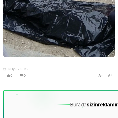
13 iyul / 13:52
0
0
A
A
Burada
sizin
reklamın