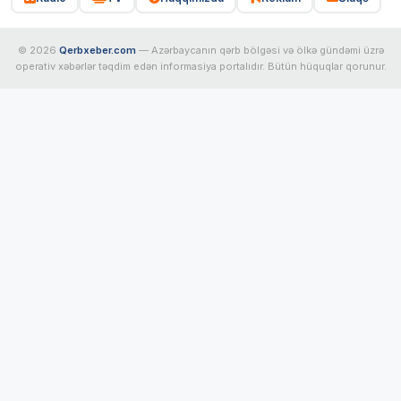
© 2026
Qerbxeber.com
— Azərbaycanın qərb bölgəsi və ölkə gündəmi üzrə
operativ xəbərlər təqdim edən informasiya portalıdır. Bütün hüquqlar qorunur.