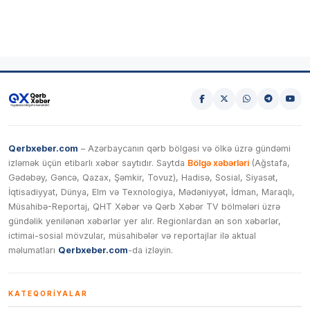
Qerbxeber.com
– Azərbaycanın qərb bölgəsi və ölkə üzrə gündəmi
izləmək üçün etibarlı xəbər saytıdır. Saytda
Bölgə xəbərləri
(Ağstafa,
Gədəbəy, Gəncə, Qazax, Şəmkir, Tovuz), Hadisə, Sosial, Siyasət,
İqtisadiyyat, Dünya, Elm və Texnologiya, Mədəniyyət, İdman, Maraqlı,
Müsahibə-Reportaj, QHT Xəbər və Qərb Xəbər TV bölmələri üzrə
gündəlik yenilənən xəbərlər yer alır. Regionlardan ən son xəbərlər,
ictimai-sosial mövzular, müsahibələr və reportajlar ilə aktual
məlumatları
Qerbxeber.com
-da izləyin.
KATEQORIYALAR