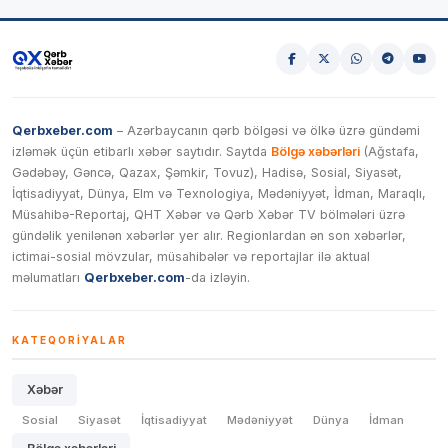
Qerbxeber.com
– Azərbaycanın qərb bölgəsi və ölkə üzrə gündəmi
izləmək üçün etibarlı xəbər saytıdır. Saytda
Bölgə xəbərləri
(Ağstafa,
Gədəbəy, Gəncə, Qazax, Şəmkir, Tovuz), Hadisə, Sosial, Siyasət,
İqtisadiyyat, Dünya, Elm və Texnologiya, Mədəniyyət, İdman, Maraqlı,
Müsahibə-Reportaj, QHT Xəbər və Qərb Xəbər TV bölmələri üzrə
gündəlik yenilənən xəbərlər yer alır. Regionlardan ən son xəbərlər,
ictimai-sosial mövzular, müsahibələr və reportajlar ilə aktual
məlumatları
Qerbxeber.com
-da izləyin.
KATEQORIYALAR
Xəbər
Sosial
Siyasət
İqtisadiyyat
Mədəniyyət
Dünya
İdman