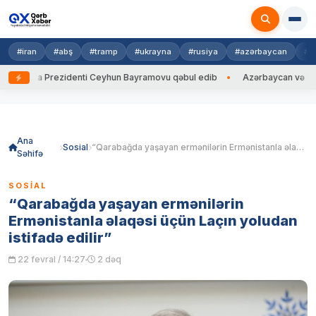
#iran
#abş
#tramp
#ukrayna
#rusiya
#azərbaycan
#h
rayna Prezidenti Ceyhun Bayramovu qəbul edib
Azərbaycan və Ukrayna 
Skip
to
content
Ana
Sosial
“Qarabağda yaşayan ermənilərin Ermənistanla əlaqəsi üçün Laçın yoludan istifadə edilir”
Səhifə
SOSIAL
“Qarabağda yaşayan ermənilərin
Ermənistanla əlaqəsi üçün Laçın yoludan
istifadə edilir”
22 fevral / 14:27
2 dəq