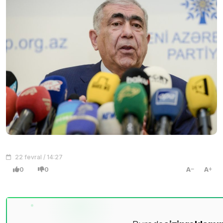
22 fevral / 14:27
0
0
A
A