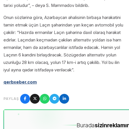
tarixi yoludur”, – deyə S. Məmmədov bildirib.
Onun sözlərinə görə, Azərbaycan əhalisinin birbaşa hərəkətini
təmin etmək üçün Laçın şəhərindən yan keçən avtomobil yolu
çəkilir: “Hazırda ermənilər Laçın şəhərinə daxil olaraq hərəkət
edirlər. Laçından keçmədən çəkilən alternativ yoldan isə həm
ermənilər, həm də azərbaycanlılar istifadə edəcək. Həmin yol
Laçının 6 kəndini birləşdirəcək. Sözügedən alternativ yolun
uzunluğu 28 km olacaq, yolun 17 km-i artıq çəkilib. Yol bu ilin
iyul ayına qədər istifadəyə veriləcək”.
qerbxeber.com
PAYLAŞ
Burada
sizin
reklamın