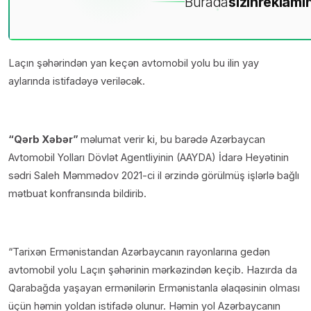
Burada
sizin
reklamın
Laçın şəhərindən yan keçən avtomobil yolu bu ilin yay
aylarında istifadəyə veriləcək.
“Qərb Xəbər”
məlumat verir ki, bu barədə Azərbaycan
Avtomobil Yolları Dövlət Agentliyinin (AAYDA) İdarə Heyətinin
sədri Saleh Məmmədov 2021-ci il ərzində görülmüş işlərlə bağlı
mətbuat konfransında bildirib.
“Tarixən Ermənistandan Azərbaycanın rayonlarına gedən
avtomobil yolu Laçın şəhərinin mərkəzindən keçib. Hazırda da
Qarabağda yaşayan ermənilərin Ermənistanla əlaqəsinin olması
üçün həmin yoldan istifadə olunur. Həmin yol Azərbaycanın