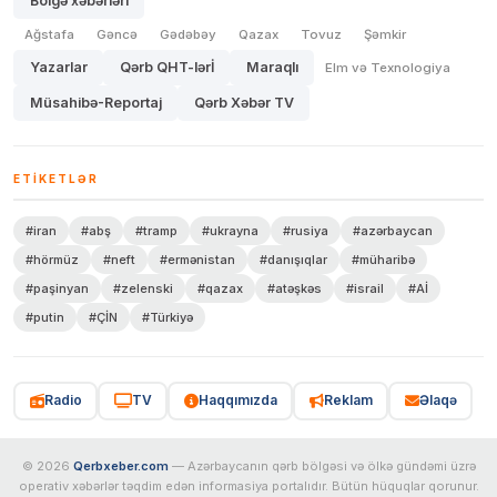
Bölgə xəbərləri
Ağstafa
Gəncə
Gədəbəy
Qazax
Tovuz
Şəmkir
Yazarlar
Qərb QHT-lərİ
Maraqlı
Elm və Texnologiya
Müsahibə-Reportaj
Qərb Xəbər TV
ETIKETLƏR
#iran
#abş
#tramp
#ukrayna
#rusiya
#azərbaycan
#hörmüz
#neft
#ermənistan
#danışıqlar
#müharibə
#paşinyan
#zelenski
#qazax
#atəşkəs
#israil
#Aİ
#putin
#ÇİN
#Türkiyə
Radio
TV
Haqqımızda
Reklam
Əlaqə
© 2026
Qerbxeber.com
— Azərbaycanın qərb bölgəsi və ölkə gündəmi üzrə
operativ xəbərlər təqdim edən informasiya portalıdır. Bütün hüquqlar qorunur.