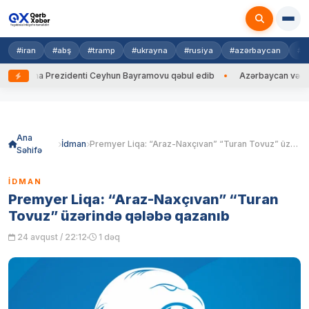
#iran
#abş
#tramp
#ukrayna
#rusiya
#azərbaycan
#h
krayna Prezidenti Ceyhun Bayramovu qəbul edib
Azərbaycan və Ukrayn
Skip
to
content
Ana
İdman
Premyer Liqa: “Araz-Naxçıvan” “Turan Tovuz” üzərində qələbə qazanıb
Səhifə
İDMAN
Premyer Liqa: “Araz-Naxçıvan” “Turan
Tovuz” üzərində qələbə qazanıb
24 avqust / 22:12
1 dəq