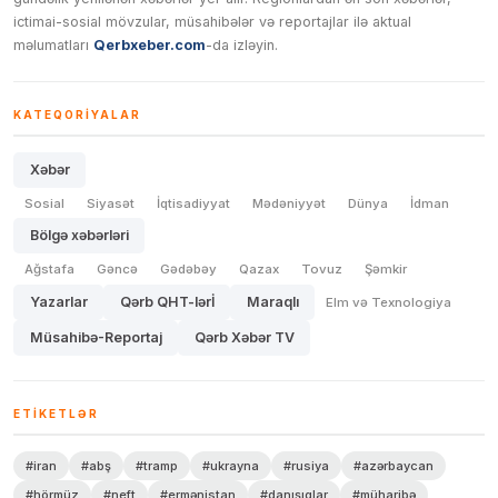
ictimai-sosial mövzular, müsahibələr və reportajlar ilə aktual
məlumatları
Qerbxeber.com
-da izləyin.
KATEQORIYALAR
Xəbər
Sosial
Siyasət
İqtisadiyyat
Mədəniyyət
Dünya
İdman
Bölgə xəbərləri
Ağstafa
Gəncə
Gədəbəy
Qazax
Tovuz
Şəmkir
Yazarlar
Qərb QHT-lərİ
Maraqlı
Elm və Texnologiya
Müsahibə-Reportaj
Qərb Xəbər TV
ETIKETLƏR
#iran
#abş
#tramp
#ukrayna
#rusiya
#azərbaycan
#hörmüz
#neft
#ermənistan
#danışıqlar
#müharibə