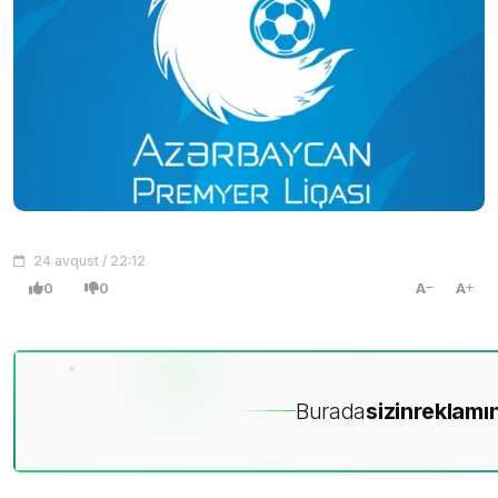
24 avqust / 22:12
0
0
A
A
Burada
sizin
reklamın