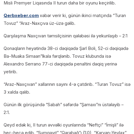
Misli Premyer Liqasında II turun daha bir oyunu keçirilib.
Qerbxeber.com
xəbər verir ki, günün ikinci matçında “Turan
Tovuz” “Araz-Naxçıva üz-üzə gəlib.
Qarşılaşma Naxçıvan təmsilçisinin qələbəsi ilə yekunlaşıb – 2:1
Qonaqların heyətində 38-ci dəqiqədə Şarl Boli, 52-ci dəqiqədə
Ba-Muaka Simaan”lkala fərqlənib. Tovuz klubunda isə
Alexandro Serrano 77-ci dəqiqədə penaltini dəqiq yerinə
yetirib.
“Araz-Naxçıvan” xallarının sayını 4-ə çatdırıb. “Turan Tovuz” isə
3 xalda qalıb.
Günün ilk görüşündə “Sabah” səfərdə “Şamaxı”nı üstələyib –
2:1.
Qeyd edək ki, II turun əvvəlki oyunlarında “Neftçi” “İmişli” ilə
heç-heçə edib. “Sumqayıt” “Qarabağ”ı (1:0), “Karvan-Yevlax”