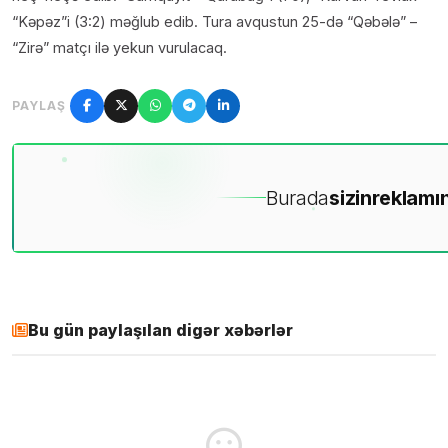
“Kəpəz”i (3:2) məğlub edib. Tura avqustun 25-də “Qəbələ” –
“Zirə” matçı ilə yekun vurulacaq.
PAYLAŞ
Burada
sizin
reklamın
Bu gün paylaşılan digər xəbərlər