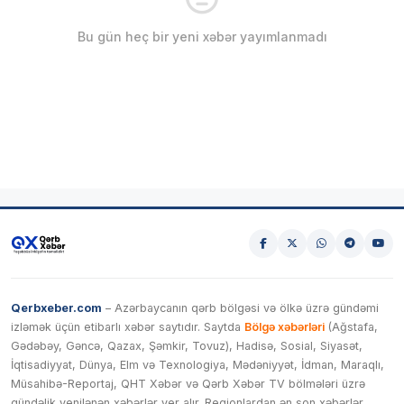
Bu gün heç bir yeni xəbər yayımlanmadı
Qerbxeber.com
– Azərbaycanın qərb bölgəsi və ölkə üzrə gündəmi
izləmək üçün etibarlı xəbər saytıdır. Saytda
Bölgə xəbərləri
(Ağstafa,
Gədəbəy, Gəncə, Qazax, Şəmkir, Tovuz), Hadisə, Sosial, Siyasət,
İqtisadiyyat, Dünya, Elm və Texnologiya, Mədəniyyət, İdman, Maraqlı,
Müsahibə-Reportaj, QHT Xəbər və Qərb Xəbər TV bölmələri üzrə
gündəlik yenilənən xəbərlər yer alır. Regionlardan ən son xəbərlər,