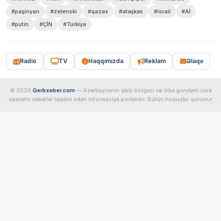
#paşinyan
#zelenski
#qazax
#atəşkəs
#israil
#Aİ
#putin
#ÇİN
#Türkiyə
Radio
TV
Haqqımızda
Reklam
Əlaqə
© 2026
Qerbxeber.com
— Azərbaycanın qərb bölgəsi və ölkə gündəmi üzrə
operativ xəbərlər təqdim edən informasiya portalıdır. Bütün hüquqlar qorunur.