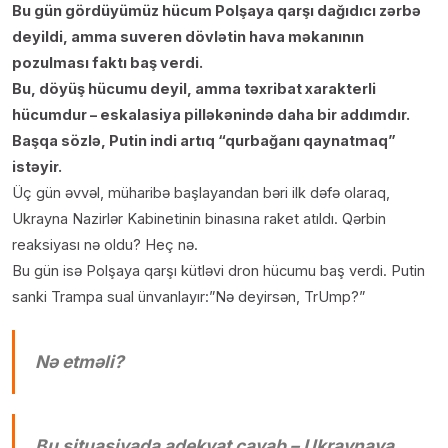
Bu gün gördüyümüz hücum Polşaya qarşı dağıdıcı zərbə
deyildi, amma suveren dövlətin hava məkanının
pozulması faktı baş verdi.
Bu, döyüş hücumu deyil, amma təxribat xarakterli
hücumdur – eskalasiya pilləkənində daha bir addımdır.
Başqa sözlə, Putin indi artıq “qurbağanı qaynatmaq”
istəyir.
Üç gün əvvəl, müharibə başlayandan bəri ilk dəfə olaraq,
Ukrayna Nazirlər Kabinetinin binasına raket atıldı. Qərbin
reaksiyası nə oldu? Heç nə.
Bu gün isə Polşaya qarşı kütləvi dron hücumu baş verdi. Putin
sanki Trampa sual ünvanlayır:”Nə deyirsən, TrUmp?”
Nə etməli?
Bu situasiyada adekvat cavab – Ukraynaya