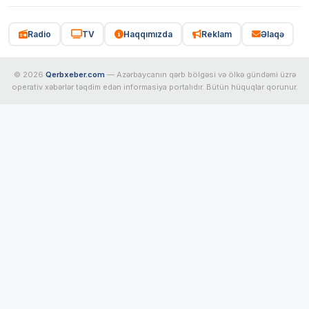
Radio
TV
Haqqımızda
Reklam
Əlaqə
© 2026
Qerbxeber.com
— Azərbaycanın qərb bölgəsi və ölkə gündəmi üzrə
operativ xəbərlər təqdim edən informasiya portalıdır. Bütün hüquqlar qorunur.