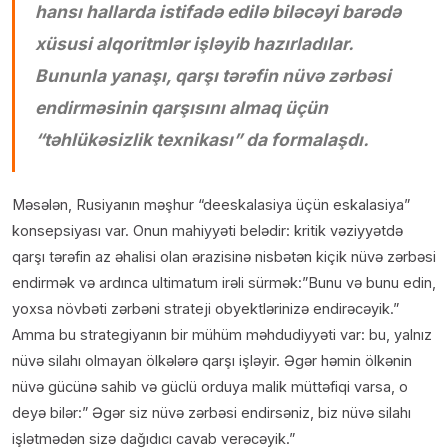
hansı hallarda istifadə edilə biləcəyi barədə
xüsusi alqoritmlər işləyib hazırladılar.
Bununla yanaşı, qarşı tərəfin nüvə zərbəsi
endirməsinin qarşısını almaq üçün
“təhlükəsizlik texnikası” da formalaşdı.
Məsələn, Rusiyanın məşhur “deeskalasiya üçün eskalasiya”
konsepsiyası var. Onun mahiyyəti belədir: kritik vəziyyətdə
qarşı tərəfin az əhalisi olan ərazisinə nisbətən kiçik nüvə zərbəsi
endirmək və ardınca ultimatum irəli sürmək:”Bunu və bunu edin,
yoxsa növbəti zərbəni strateji obyektlərinizə endirəcəyik.”
Amma bu strategiyanın bir mühüm məhdudiyyəti var: bu, yalnız
nüvə silahı olmayan ölkələrə qarşı işləyir. Əgər həmin ölkənin
nüvə gücünə sahib və güclü orduya malik müttəfiqi varsa, o
deyə bilər:” Əgər siz nüvə zərbəsi endirsəniz, biz nüvə silahı
işlətmədən sizə dağıdıcı cavab verəcəyik.”