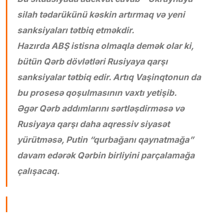
silah tədarükünü kəskin artırmaq və yeni
sanksiyaları tətbiq etməkdir.
Hazırda ABŞ istisna olmaqla demək olar ki,
bütün Qərb dövlətləri Rusiyaya qarşı
sanksiyalar tətbiq edir. Artıq Vaşinqtonun da
bu prosesə qoşulmasının vaxtı yetişib.
Əgər Qərb addımlarını sərtləşdirməsə və
Rusiyaya qarşı daha aqressiv siyasət
yürütməsə, Putin “qurbağanı qaynatmağa”
davam edərək Qərbin birliyini parçalamağa
çalışacaq.