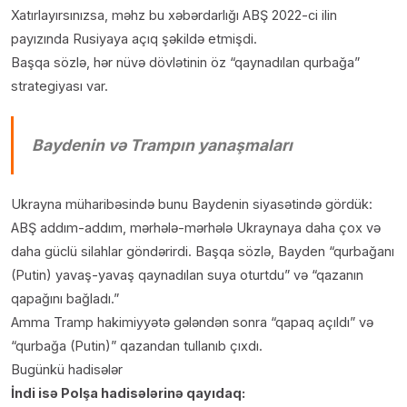
Xatırlayırsınızsa, məhz bu xəbərdarlığı ABŞ 2022-ci ilin
payızında Rusiyaya açıq şəkildə etmişdi.
Başqa sözlə, hər nüvə dövlətinin öz “qaynadılan qurbağa”
strategiyası var.
Baydenin və Trampın yanaşmaları
Ukrayna müharibəsində bunu Baydenin siyasətində gördük:
ABŞ addım-addım, mərhələ-mərhələ Ukraynaya daha çox və
daha güclü silahlar göndərirdi. Başqa sözlə, Bayden “qurbağanı
(Putin) yavaş-yavaş qaynadılan suya oturtdu” və “qazanın
qapağını bağladı.”
Amma Tramp hakimiyyətə gələndən sonra “qapaq açıldı” və
“qurbağa (Putin)” qazandan tullanıb çıxdı.
Bugünkü hadisələr
İndi isə Polşa hadisələrinə qayıdaq: