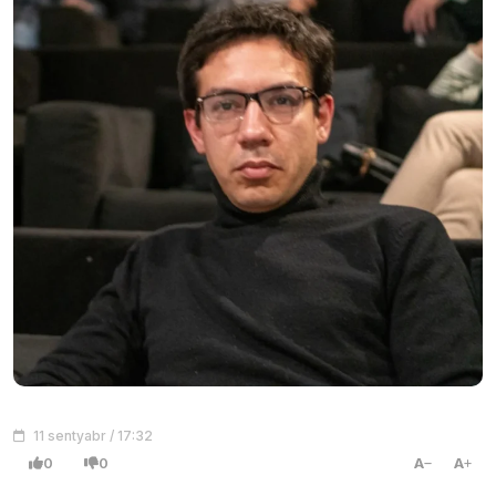
11 sentyabr / 17:32
0
0
A
A