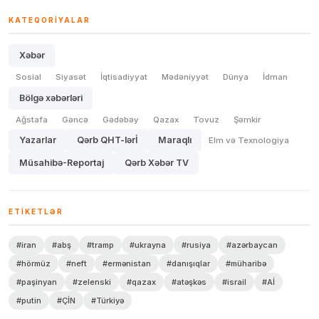
KATEQORIYALAR
Xəbər
Sosial
Siyasət
İqtisadiyyat
Mədəniyyət
Dünya
İdman
Bölgə xəbərləri
Ağstafa
Gəncə
Gədəbəy
Qazax
Tovuz
Şəmkir
Yazarlar
Qərb QHT-lərİ
Maraqlı
Elm və Texnologiya
Müsahibə-Reportaj
Qərb Xəbər TV
ETIKETLƏR
#iran
#abş
#tramp
#ukrayna
#rusiya
#azərbaycan
#hörmüz
#neft
#ermənistan
#danışıqlar
#müharibə
#paşinyan
#zelenski
#qazax
#atəşkəs
#israil
#Aİ
#putin
#ÇİN
#Türkiyə