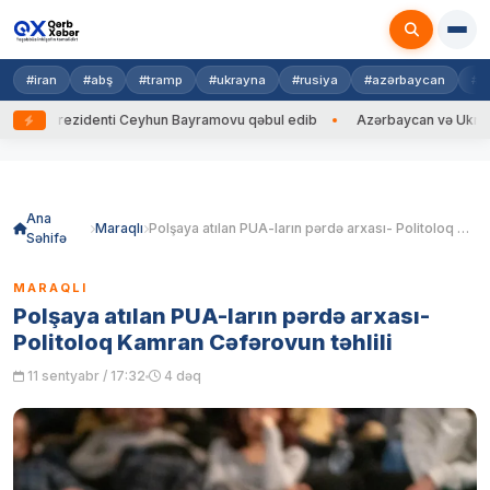
#iran
#abş
#tramp
#ukrayna
#rusiya
#azərbaycan
#h
Prezidenti Ceyhun Bayramovu qəbul edib
Azərbaycan və Ukrayna XİN ba
Skip
to
content
Ana
Maraqlı
Polşaya atılan PUA-ların pərdə arxası- Politoloq Kamran Cəfərovun təhlili
Səhifə
MARAQLI
Polşaya atılan PUA-ların pərdə arxası-
Politoloq Kamran Cəfərovun təhlili
11 sentyabr / 17:32
4 dəq