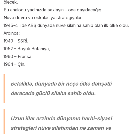
öləcək.
Bu analoqu yadınızda saxlayın – ona qayıdacağıq.
Nüvə dövrü və eskalasiya strategiyaları
1945-ci ildə ABŞ dünyada nüvə silahına sahib olan ilk ölkə oldu.
Ardınca:
1949 – SSRİ,
1952 – Böyük Britaniya,
1960 – Fransa,
1964 – Çin.
B
eləliklə, dünyada bir neçə ölkə dəhşətli
dərəcədə güclü silaha sahib oldu.
Uzun illər ərzində dünyanın hərbi-siyasi
strategləri nüvə silahından nə zaman və