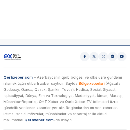
Qerbxeber.com
– Azərbaycanın qərb bölgəsi və ölkə üzrə gündəmi
izləmək üçün etibarlı xəbər saytıdır. Saytda
Bölgə xəbərləri
(Ağstafa,
Gədəbəy, Gəncə, Qazax, Şəmkir, Tovuz), Hadisə, Sosial, Siyasət,
İqtisadiyyat, Dünya, Elm və Texnologiya, Mədəniyyət, İdman, Maraqlı,
Müsahibə-Reportaj, QHT Xəbər və Qərb Xəbər TV bölmələri üzrə
gündəlik yenilənən xəbərlər yer alır. Regionlardan ən son xəbərlər,
ictimai-sosial mövzular, müsahibələr və reportajlar ilə aktual
məlumatları
Qerbxeber.com
-da izləyin.