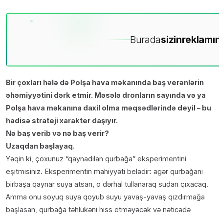
Burada
sizin
reklamın
Bir çoxları hələ də Polşa hava məkanında baş verənlərin
əhəmiyyətini dərk etmir. Məsələ dronların sayında və ya
Polşa hava məkanına daxil olma məqsədlərində deyil – bu
hadisə strateji xarakter daşıyır.
Nə baş verib və nə baş verir?
Uzaqdan başlayaq.
Yəqin ki, çoxunuz “qaynadılan qurbağa” eksperimentini
eşitmisiniz. Eksperimentin mahiyyəti belədir: əgər qurbağanı
birbaşa qaynar suya atsan, o dərhal tullanaraq sudan çıxacaq.
Amma onu soyuq suya qoyub suyu yavaş-yavaş qızdırmağa
başlasan, qurbağa təhlükəni hiss etməyəcək və nəticədə