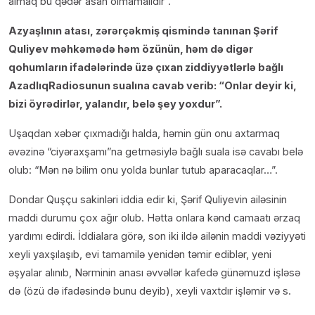
almaq bu qədər asan olmamalıdır”.
Azyaşlının atası, zərərçəkmiş qismində tanınan Şərif
Quliyev məhkəmədə həm özünün, həm də digər
qohumların ifadələrində üzə çıxan ziddiyyətlərlə bağlı
AzadlıqRadiosunun sualına cavab verib: “Onlar deyir ki,
bizi öyrədirlər, yalandır, belə şey yoxdur”.
Uşaqdan xəbər çıxmadığı halda, həmin gün onu axtarmaq
əvəzinə “ciyəraxşamı”na getməsiylə bağlı suala isə cavabı belə
olub: “Mən nə bilim onu yolda bunlar tutub aparacaqlar…”.
Dondar Quşçu sakinləri iddia edir ki, Şərif Quliyevin ailəsinin
maddi durumu çox ağır olub. Hətta onlara kənd camaatı ərzaq
yardımı edirdi. İddialara görə, son iki ildə ailənin maddi vəziyyəti
xeyli yaxşılaşıb, evi tamamilə yenidən təmir ediblər, yeni
əşyalar alınıb, Nərminin anası əvvəllər kafedə günəmuzd işləsə
də (özü də ifadəsində bunu deyib), xeyli vaxtdır işləmir və s.