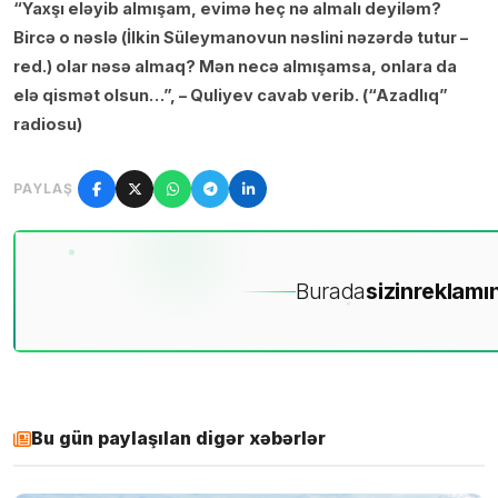
“Yaxşı eləyib almışam, evimə heç nə almalı deyiləm?
Bircə o nəslə (İlkin Süleymanovun nəslini nəzərdə tutur –
red.) olar nəsə almaq? Mən necə almışamsa, onlara da
elə qismət olsun…”, – Quliyev cavab verib. (“Azadlıq”
radiosu)
PAYLAŞ
Burada
sizin
reklamın
Bu gün paylaşılan digər xəbərlər