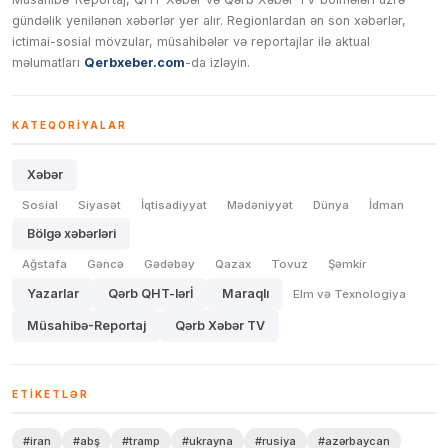
gündəlik yenilənən xəbərlər yer alır. Regionlardan ən son xəbərlər,
ictimai-sosial mövzular, müsahibələr və reportajlar ilə aktual
məlumatları
Qerbxeber.com
-da izləyin.
KATEQORIYALAR
Xəbər
Sosial
Siyasət
İqtisadiyyat
Mədəniyyət
Dünya
İdman
Bölgə xəbərləri
Ağstafa
Gəncə
Gədəbəy
Qazax
Tovuz
Şəmkir
Yazarlar
Qərb QHT-lərİ
Maraqlı
Elm və Texnologiya
Müsahibə-Reportaj
Qərb Xəbər TV
ETIKETLƏR
#iran
#abş
#tramp
#ukrayna
#rusiya
#azərbaycan