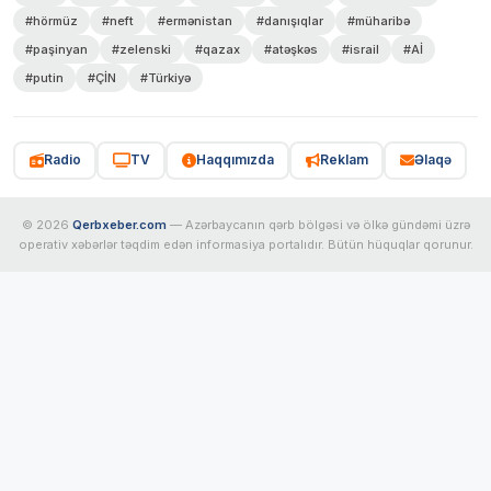
#hörmüz
#neft
#ermənistan
#danışıqlar
#müharibə
#paşinyan
#zelenski
#qazax
#atəşkəs
#israil
#Aİ
#putin
#ÇİN
#Türkiyə
Radio
TV
Haqqımızda
Reklam
Əlaqə
© 2026
Qerbxeber.com
— Azərbaycanın qərb bölgəsi və ölkə gündəmi üzrə
operativ xəbərlər təqdim edən informasiya portalıdır. Bütün hüquqlar qorunur.