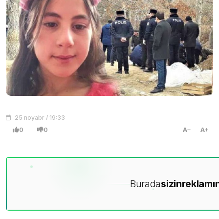
25 noyabr / 19:33
0
0
A
A
Burada
sizin
reklamın