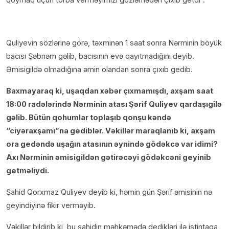
Quliyevin sözlərinə görə, təxminən 1 saat sonra Nərminin böyük
bacısı Şəbnəm gəlib, bacısının evə qayıtmadığını deyib.
Əmisigildə olmadığına əmin olandan sonra çıxıb gedib.
Baxmayaraq ki, uşaqdan xəbər çıxmamışdı, axşam saat
18:00 radələrində Nərminin atası Şərif Quliyev qardaşıgilə
gəlib. Bütün qohumlar toplaşıb qonşu kəndə
“ciyəraxşamı”na gediblər. Vəkillər maraqlanıb ki, axşam
ora gedəndə uşağın atasının əynində gödəkcə var idimi?
Axı Nərminin əmisigildən gətirəcəyi gödəkcəni geyinib
getməliydi.
Şahid Qorxmaz Quliyev deyib ki, həmin gün Şərif əmisinin nə
geyindiyinə fikir verməyib.
Vəkillər bildirib ki, bu şahidin məhkəmədə dedikləri ilə istintaqa