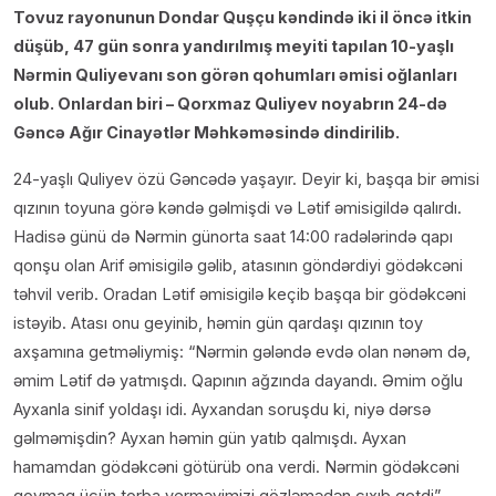
Tovuz rayonunun Dondar Quşçu kəndində iki il öncə itkin
düşüb, 47 gün sonra yandırılmış meyiti tapılan 10-yaşlı
Nərmin Quliyevanı son görən qohumları əmisi oğlanları
olub. Onlardan biri – Qorxmaz Quliyev noyabrın 24-də
Gəncə Ağır Cinayətlər Məhkəməsində dindirilib.
24-yaşlı Quliyev özü Gəncədə yaşayır. Deyir ki, başqa bir əmisi
qızının toyuna görə kəndə gəlmişdi və Lətif əmisigildə qalırdı.
Hadisə günü də Nərmin günorta saat 14:00 radələrində qapı
qonşu olan Arif əmisigilə gəlib, atasının göndərdiyi gödəkcəni
təhvil verib. Oradan Lətif əmisigilə keçib başqa bir gödəkcəni
istəyib. Atası onu geyinib, həmin gün qardaşı qızının toy
axşamına getməliymiş: “Nərmin gələndə evdə olan nənəm də,
əmim Lətif də yatmışdı. Qapının ağzında dayandı. Əmim oğlu
Ayxanla sinif yoldaşı idi. Ayxandan soruşdu ki, niyə dərsə
gəlməmişdin? Ayxan həmin gün yatıb qalmışdı. Ayxan
hamamdan gödəkcəni götürüb ona verdi. Nərmin gödəkcəni
qoymaq üçün torba verməyimizi gözləmədən çıxıb getdi”.