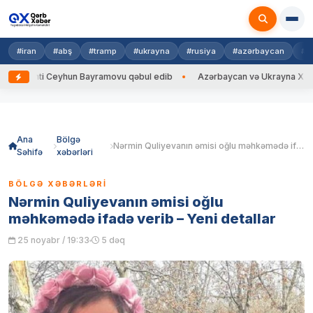
#iran
#abş
#tramp
#ukrayna
#rusiya
#azərbaycan
#h
i Ceyhun Bayramovu qəbul edib
Azərbaycan və Ukrayna XİN başçıları ar
Skip
to
content
Ana
Bölgə
Nərmin Quliyevanın əmisi oğlu məhkəmədə ifadə verib – Yeni detallar
Səhifə
xəbərləri
BÖLGƏ XƏBƏRLƏRI
Nərmin Quliyevanın əmisi oğlu
məhkəmədə ifadə verib – Yeni detallar
25 noyabr / 19:33
5 dəq