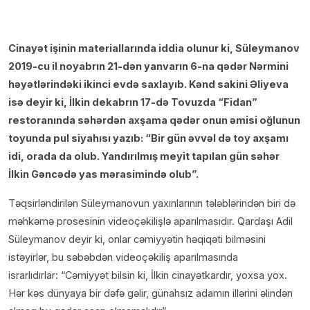
Cinayət işinin materiallarında iddia olunur ki, Süleymanov
2019-cu il noyabrın 21-dən yanvarın 6-na qədər Nərmini
həyətlərindəki ikinci evdə saxlayıb. Kənd sakini Əliyeva
isə deyir ki, İlkin dekabrın 17-də Tovuzda “Fidan”
restoranında səhərdən axşama qədər onun əmisi oğlunun
toyunda pul siyahısı yazıb: “Bir gün əvvəl də toy axşamı
idi, orada da olub. Yandırılmış meyit tapılan gün səhər
İlkin Gəncədə yas mərasimində olub”.
Təqsirləndirilən Süleymanovun yaxınlarının tələblərindən biri də
məhkəmə prosesinin videoçəkilişlə aparılmasıdır. Qardaşı Adil
Süleymanov deyir ki, onlar cəmiyyətin həqiqəti bilməsini
istəyirlər, bu səbəbdən videoçəkiliş aparılmasında
israrlıdırlar: “Cəmiyyət bilsin ki, İlkin cinayətkardır, yoxsa yox.
Hər kəs dünyaya bir dəfə gəlir, günahsız adamın illərini əlindən