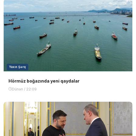
Yaxın Şərq
Hörmüz boğazında yeni qaydalar
Dünən / 22:09