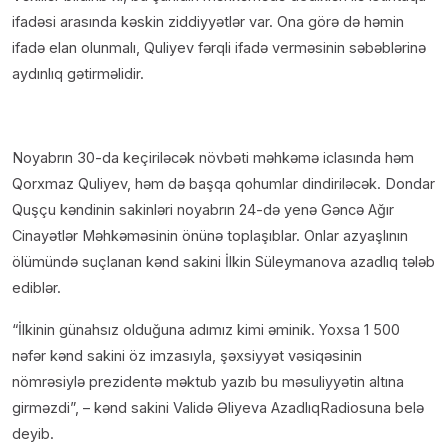
ifadəsi arasında kəskin ziddiyyətlər var. Ona görə də həmin
ifadə elan olunmalı, Quliyev fərqli ifadə verməsinin səbəblərinə
aydınlıq gətirməlidir.
Noyabrın 30-da keçiriləcək növbəti məhkəmə iclasında həm
Qorxmaz Quliyev, həm də başqa qohumlar dindiriləcək. Dondar
Quşçu kəndinin sakinləri noyabrın 24-də yenə Gəncə Ağır
Cinayətlər Məhkəməsinin önünə toplaşıblar. Onlar azyaşlının
ölümündə suçlanan kənd sakini İlkin Süleymanova azadlıq tələb
ediblər.
“İlkinin günahsız olduğuna adımız kimi əminik. Yoxsa 1 500
nəfər kənd sakini öz imzasıyla, şəxsiyyət vəsiqəsinin
nömrəsiylə prezidentə məktub yazıb bu məsuliyyətin altına
girməzdi”, – kənd sakini Validə Əliyeva AzadlıqRadiosuna belə
deyib.