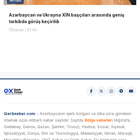
Avropa
Azərbaycan və Ukrayna XİN başçıları arasında geniş
tərkibdə görüş keçirilib
Dünən / 21:40
Qerbxeber.com
– Azərbaycanın qərb bölgəsi və ölkə üzrə gündəmi
izləmək üçün etibarlı xəbər saytıdır. Saytda
Bölgə xəbərləri
(Ağstafa,
Gədəbəy, Gəncə, Qazax, Şəmkir, Tovuz), Hadisə, Sosial, Siyasət,
İqtisadiyyat, Dünya, Elm və Texnologiya, Mədəniyyət, İdman, Maraqlı,
Müsahibə-Reportaj, QHT Xəbər və Qərb Xəbər TV bölmələri üzrə