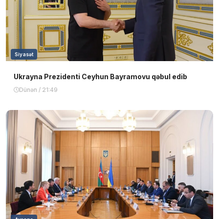
Siyasət
Ukrayna Prezidenti Ceyhun Bayramovu qəbul edib
Dünən / 21:49