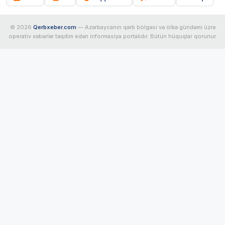
© 2026
Qerbxeber.com
— Azərbaycanın qərb bölgəsi və ölkə gündəmi üzrə
operativ xəbərlər təqdim edən informasiya portalıdır. Bütün hüquqlar qorunur.