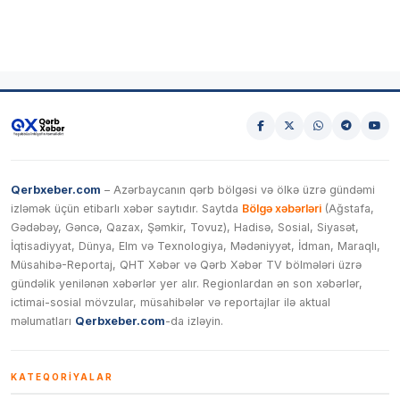
Qerbxeber.com
– Azərbaycanın qərb bölgəsi və ölkə üzrə gündəmi
izləmək üçün etibarlı xəbər saytıdır. Saytda
Bölgə xəbərləri
(Ağstafa,
Gədəbəy, Gəncə, Qazax, Şəmkir, Tovuz), Hadisə, Sosial, Siyasət,
İqtisadiyyat, Dünya, Elm və Texnologiya, Mədəniyyət, İdman, Maraqlı,
Müsahibə-Reportaj, QHT Xəbər və Qərb Xəbər TV bölmələri üzrə
gündəlik yenilənən xəbərlər yer alır. Regionlardan ən son xəbərlər,
ictimai-sosial mövzular, müsahibələr və reportajlar ilə aktual
məlumatları
Qerbxeber.com
-da izləyin.
KATEQORIYALAR