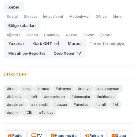
Xəbər
Sosial
Siyasət
İqtisadiyyat
Mədəniyyət
Dünya
İdman
Bölgə xəbərləri
Ağstafa
Gəncə
Gədəbəy
Qazax
Tovuz
Şəmkir
Yazarlar
Qərb QHT-lərİ
Maraqlı
Elm və Texnologiya
Müsahibə-Reportaj
Qərb Xəbər TV
ETIKETLƏR
#iran
#abş
#tramp
#ukrayna
#rusiya
#azərbaycan
#hörmüz
#neft
#ermənistan
#danışıqlar
#müharibə
#paşinyan
#zelenski
#qazax
#atəşkəs
#israil
#Aİ
#putin
#ÇİN
#Türkiyə
Radio
TV
Haqqımızda
Reklam
Əlaqə