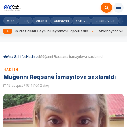
#iran
#abş
#tramp
#ukrayna
#rusiya
#azərbaycan
#h
krayna Prezidenti Ceyhun Bayramovu qəbul edib
Azərbaycan və Ukrayna
Skip
to
content
Ana Səhifə
Hadisə
Müğənni Rəqsanə İsmayılova saxlanıldı
HADISƏ
Müğənni Rəqsanə İsmayılova saxlanıldı
16 avqust / 19:47
2 dəq