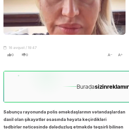
16 avqust / 19:47
0
0
A
A
Burada
sizin
reklamın
Sabunçu rayonunda polis əməkdaşlarının vətəndaşlardan
daxil olan şikayətlər əsasında həyata keçirdikləri
tədbirlər nəticəsində dələduzluq etməkdə təqsirli bilinən