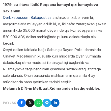
1979-cu il təvəllüdlü Rəqsanə İsmayıl qızı İsmayılova
saxlanılıb.
Qerbxeber.com
Bakupost.az
a istinadən xəbər verir ki,
araşdırmalarla müəyyən edilib ki, o, iki nəfər zərərçəkən şəxsin
ümumilikdə 35.000 manat dəyərində qızıl-zinət əşyalarını və
520.000 ABŞ dolları məbləğində pulunu dələduzluqla ələ
keçirib.
Qeyd edilən faktlarla bağlı Sabunçu Rayon Polis İdarəsində
Cinayət Məcəlləsinin xüsusilə külli miqdarda ziyan vurmaqla
dələduzluq etmə maddəsi ilə cinayət işi başlanılıb və
R.İsmayılova təqsirləndirilən qismində saxlanılaraq istintaqa
cəlb olunub. Onun barəsində məhkəmənin qərarı ilə 4 ay
müddətində həbs qətimkan tədbiri seçilib.
Məlumatı DİN-in Mətbuat Xidmətindən təsdiq ediblər.
PAYLAŞ