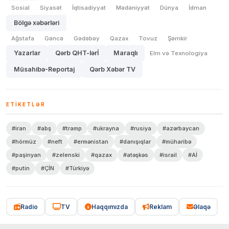
Sosial
Siyasət
İqtisadiyyat
Mədəniyyət
Dünya
İdman
Bölgə xəbərləri
Ağstafa
Gəncə
Gədəbəy
Qazax
Tovuz
Şəmkir
Yazarlar
Qərb QHT-lərİ
Maraqlı
Elm və Texnologiya
Müsahibə-Reportaj
Qərb Xəbər TV
ETIKETLƏR
#iran
#abş
#tramp
#ukrayna
#rusiya
#azərbaycan
#hörmüz
#neft
#ermənistan
#danışıqlar
#müharibə
#paşinyan
#zelenski
#qazax
#atəşkəs
#israil
#Aİ
#putin
#ÇİN
#Türkiyə
Radio
TV
Haqqımızda
Reklam
Əlaqə