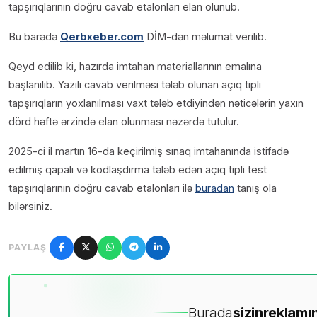
tapşırıqlarının doğru cavab etalonları elan olunub.
Bu barədə
Qerbxeber.com
DİM-dən məlumat verilib.
Qeyd edilib ki, hazırda imtahan materiallarının emalına
başlanılıb. Yazılı cavab verilməsi tələb olunan açıq tipli
tapşırıqların yoxlanılması vaxt tələb etdiyindən nəticələrin yaxın
dörd həftə ərzində elan olunması nəzərdə tutulur.
2025-ci il martın 16-da keçirilmiş sınaq imtahanında istifadə
edilmiş qapalı və kodlaşdırma tələb edən açıq tipli test
tapşırıqlarının doğru cavab etalonları ilə
buradan
tanış ola
bilərsiniz.
PAYLAŞ
Burada
sizin
reklamın