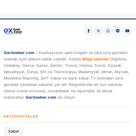
Qerbxeber.com
– Azərbaycanın qərb bölgəsi və ölkə üzrə gündəmi
izləmək üçün etibarlı xəbər saytıdır. Saytda
Bölgə xəbərləri
(Ağstafa,
Gədəbəy, Gəncə, Qazax, Şəmkir, Tovuz), Hadisə, Sosial, Siyasət,
İqtisadiyyat, Dünya, Elm və Texnologiya, Mədəniyyət, İdman, Maraqlı,
Müsahibə-Reportaj, QHT Xəbər və Qərb Xəbər TV bölmələri üzrə
gündəlik yenilənən xəbərlər yer alır. Regionlardan ən son xəbərlər,
ictimai-sosial mövzular, müsahibələr və reportajlar ilə aktual
məlumatları
Qerbxeber.com
-da izləyin.
KATEQORIYALAR
Xəbər