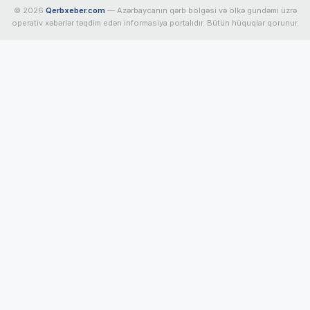
© 2026
Qerbxeber.com
— Azərbaycanın qərb bölgəsi və ölkə gündəmi üzrə
operativ xəbərlər təqdim edən informasiya portalıdır. Bütün hüquqlar qorunur.