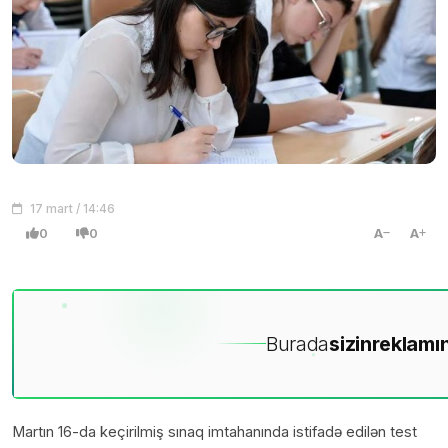
17 mart / 14:46
0
0
A
A
Burada
sizin
reklamın
Martın 16-da keçirilmiş sınaq imtahanında istifadə edilən test