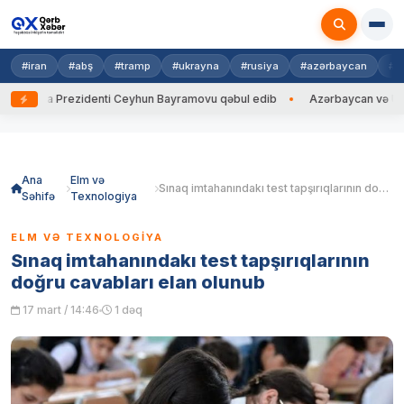
#iran
#abş
#tramp
#ukrayna
#rusiya
#azərbaycan
#h
rayna Prezidenti Ceyhun Bayramovu qəbul edib
Azərbaycan və Ukrayna 
Skip
to
content
Ana
Elm və
Sınaq imtahanındakı test tapşırıqlarının doğru cavabları elan olunub
Səhifə
Texnologiya
ELM VƏ TEXNOLOGIYA
Sınaq imtahanındakı test tapşırıqlarının
doğru cavabları elan olunub
17 mart / 14:46
1 dəq