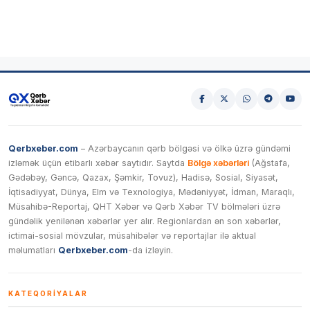
Qerbxeber.com
– Azərbaycanın qərb bölgəsi və ölkə üzrə gündəmi
izləmək üçün etibarlı xəbər saytıdır. Saytda
Bölgə xəbərləri
(Ağstafa,
Gədəbəy, Gəncə, Qazax, Şəmkir, Tovuz), Hadisə, Sosial, Siyasət,
İqtisadiyyat, Dünya, Elm və Texnologiya, Mədəniyyət, İdman, Maraqlı,
Müsahibə-Reportaj, QHT Xəbər və Qərb Xəbər TV bölmələri üzrə
gündəlik yenilənən xəbərlər yer alır. Regionlardan ən son xəbərlər,
ictimai-sosial mövzular, müsahibələr və reportajlar ilə aktual
məlumatları
Qerbxeber.com
-da izləyin.
KATEQORIYALAR