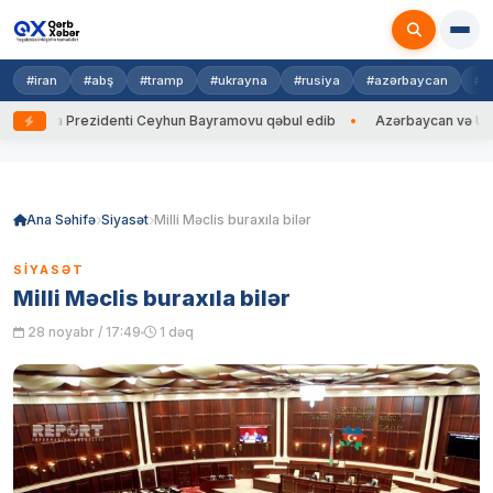
#iran
#abş
#tramp
#ukrayna
#rusiya
#azərbaycan
#h
rayna Prezidenti Ceyhun Bayramovu qəbul edib
Azərbaycan və Ukrayna 
Skip
to
content
Ana Səhifə
Siyasət
Milli Məclis buraxıla bilər
SIYASƏT
Milli Məclis buraxıla bilər
28 noyabr / 17:49
1 dəq