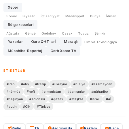
Xəbər
Sosial
Siyasət
İqtisadiyyat
Mədəniyyət
Dünya
İdman
Bölgə xəbərləri
Ağstafa
Gəncə
Gədəbəy
Qazax
Tovuz
Şəmkir
Yazarlar
Qərb QHT-lərİ
Maraqlı
Elm və Texnologiya
Müsahibə-Reportaj
Qərb Xəbər TV
ETIKETLƏR
#iran
#abş
#tramp
#ukrayna
#rusiya
#azərbaycan
#hörmüz
#neft
#ermənistan
#danışıqlar
#müharibə
#paşinyan
#zelenski
#qazax
#atəşkəs
#israil
#Aİ
#putin
#ÇİN
#Türkiyə
Radio
TV
Haqqımızda
Reklam
Əlaqə