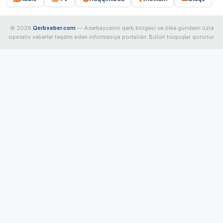
© 2026
Qerbxeber.com
— Azərbaycanın qərb bölgəsi və ölkə gündəmi üzrə
operativ xəbərlər təqdim edən informasiya portalıdır. Bütün hüquqlar qorunur.