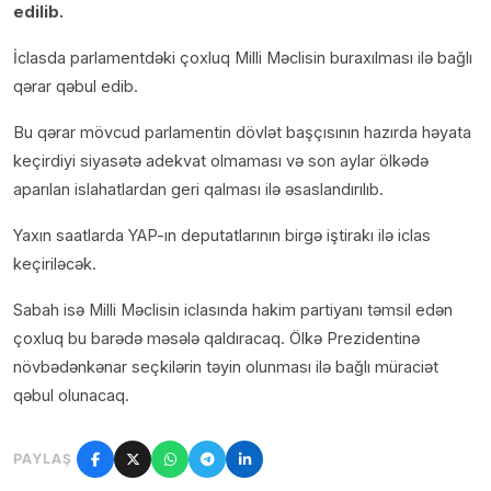
edilib.
İclasda parlamentdəki çoxluq Milli Məclisin buraxılması ilə bağlı
qərar qəbul edib.
Bu qərar mövcud parlamentin dövlət başçısının hazırda həyata
keçirdiyi siyasətə adekvat olmaması və son aylar ölkədə
aparılan islahatlardan geri qalması ilə əsaslandırılıb.
Yaxın saatlarda YAP-ın deputatlarının birgə iştirakı ilə iclas
keçiriləcək.
Sabah isə Milli Məclisin iclasında hakim partiyanı təmsil edən
çoxluq bu barədə məsələ qaldıracaq. Ölkə Prezidentinə
növbədənkənar seçkilərin təyin olunması ilə bağlı müraciət
qəbul olunacaq.
PAYLAŞ