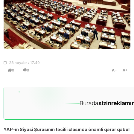
28 noyabr / 17:49
0
0
A
A
Burada
sizin
reklamın
YAP-ın Siyasi Şurasının təcili iclasında önəmli qərar qəbul