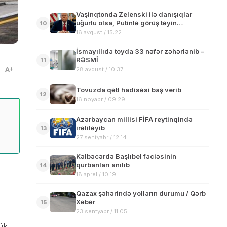
Vaşinqtonda Zelenski ilə danışıqlar
uğurlu olsa, Putinlə görüş təyin
10
edəcəyik
16 avqust / 15:22
İsmayıllıda toyda 33 nəfər zəhərlənib –
RƏSMİ
11
A
28 avqust / 10:37
Tovuzda qətl hadisəsi baş verib
12
16 noyabr / 09:29
Azərbaycan millisi FİFA reytinqində
irəliləyib
13
27 sentyabr / 12:14
Kəlbəcərdə Başlıbel faciəsinin
qurbanları anılıb
14
18 aprel / 10:19
Qazax şəhərində yolların durumu / Qərb
Xəbər
15
23 sentyabr / 11:05
ük