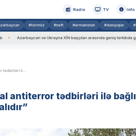
Radio
TV
Info
azərbaycan
#hörmüz
#neft
#ermənistan
#danışıqlar
#
zərbaycan və Ukrayna XİN başçıları arasında geniş tərkibdə görüş keçiril
Mətbuat Şurası: “Media lokal antiterror tədbirləri ilə bağlı məqamlara həssas yanaşmalıdır”
 antiterror tədbirləri ilə bağlı
lıdır”