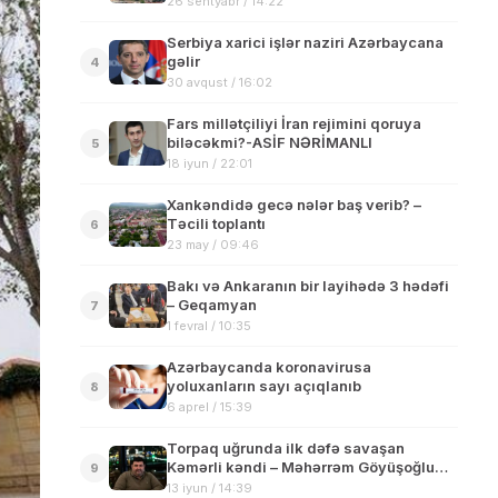
26 sentyabr / 14:22
Serbiya xarici işlər naziri Azərbaycana
gəlir
4
30 avqust / 16:02
Fars millətçiliyi İran rejimini qoruya
biləcəkmi?-ASİF NƏRİMANLI
5
18 iyun / 22:01
Xankəndidə gecə nələr baş verib? –
Təcili toplantı
6
23 may / 09:46
Bakı və Ankaranın bir layihədə 3 hədəfi
– Geqamyan
7
1 fevral / 10:35
Azərbaycanda koronavirusa
yoluxanların sayı açıqlanıb
8
6 aprel / 15:39
Torpaq uğrunda ilk dəfə savaşan
Kəmərli kəndi – Məhərrəm Göyüşoğlu
9
1984 olaylarından yazdı
13 iyun / 14:39