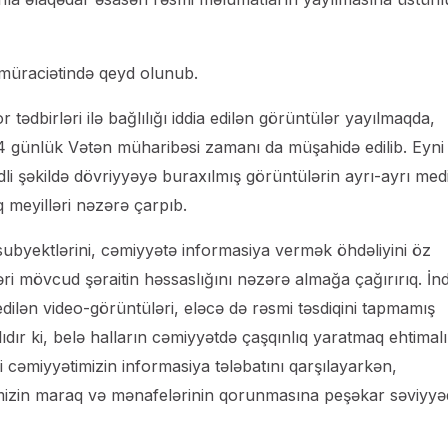
 müraciətində qeyd olunub.
ror tədbirləri ilə bağlılığı iddia edilən görüntülər yayılmaqda,
 44 günlük Vətən müharibəsi zamanı da müşahidə edilib. Eyni
şəkildə dövriyyəyə buraxılmış görüntülərin ayrı-ayrı med
q meyilləri nəzərə çarpıb.
ubyektlərini, cəmiyyətə informasiya vermək öhdəliyini öz
əri mövcud şəraitin həssaslığını nəzərə almağa çağırırıq. İnd
 edilən video-görüntüləri, eləcə də rəsmi təsdiqini tapmamış
ır ki, belə halların cəmiyyətdə çaşqınlıq yaratmaq ehtimalı
cəmiyyətimizin informasiya tələbatını qarşılayarkən,
izin maraq və mənafelərinin qorunmasına peşəkar səviyyə