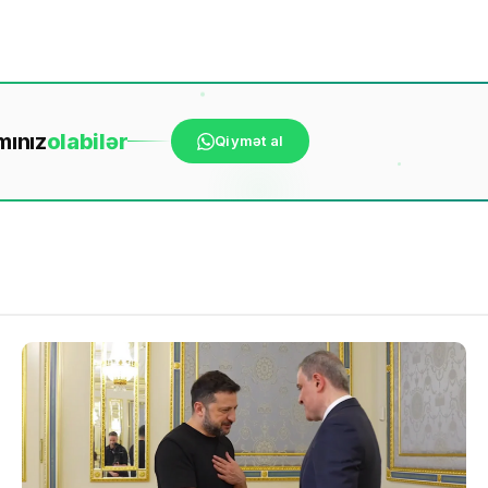
mınız
ola
bilər
Qiymət al