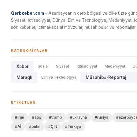
Qerbxeber.com
– Azərbaycanın qərb bölgəsi və ölkə üzrə gündə
Siyasət, İqtisadiyyat, Dünya, Elm və Texnologiya, Mədəniyyət, 
son xəbərlər, ictimai-sosial mövzular, müsahibələr və reportajlar 
KATEQORIYALAR
Xəbər
Sosial
Siyasət
İqtisadiyyat
Mədəniyyət
D
Maraqlı
Elm və Texnologiya
Müsahibə-Reportaj
ETIKETLƏR
#iran
#abş
#tramp
#ukrayna
#rusiya
#azərbayc
#Aİ
#putin
#ÇİN
#Türkiyə