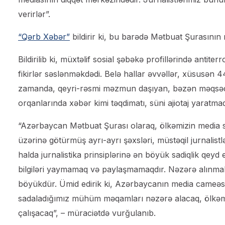
verirlər”.
“Qərb Xəbər”
bildirir ki, bu barədə Mətbuat Şurasının
Bildirilib ki, müxtəlif sosial şəbəkə profillərində antiter
fikirlər səslənməkdədi. Belə hallar əvvəllər, xüsusən
zamanda, qeyri-rəsmi məzmun daşıyan, bəzən məqsədli 
orqanlarında xəbər kimi təqdimatı, süni ajiotaj yaratma
“Azərbaycan Mətbuat Şurası olaraq, ölkəmizin media s
üzərinə götürmüş ayrı-ayrı şəxsləri, müstəqil jurnalistl
halda jurnalistika prinsiplərinə ən böyük sadiqlik qeyd
bilgiləri yaymamaq və paylaşmamaqdır. Nəzərə alınmalıd
böyükdür. Ümid edirik ki, Azərbaycanın media cameəsi 
sadaladığımız mühüm məqamları nəzərə alacaq, ölkəm
çalışacaq”, – müraciətdə vurğulanıb.