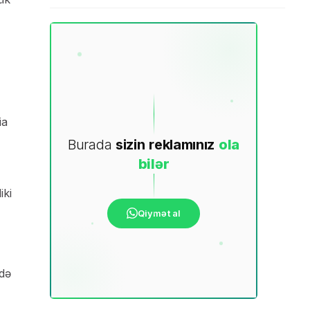
ia
Burada
sizin
reklamınız
ola
bilər
iki
Qiymət al
də