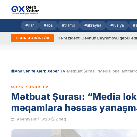
#iran
#abş
#tramp
#ukrayna
#rusiya
#
dalar
Ukrayna Prezidenti Ceyhun Bayramovu qəbul edib
A
SON XƏBƏRLƏR
Skip
to
content
Ana Səhifə
Qərb Xəbər TV
QƏRB XƏBƏR TV
Mətbuat Şurası: “Media lokal
məqamlara həssas yanaşma
19 sentyabr / 16:20
2 dəq