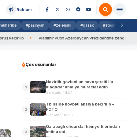
Reklam
müharibə
#paşinyan
#zelenski
#qazax
#atəşkəs
#isra
ib
Vladimir Putin Azərbaycan Prezidentinə zəng edib
Valy
Çox oxunanlar
Nazirlik gözlənilən hava şəraiti ilə
əlaqədar əhaliyə müraciət edib
1
3 oktyabr / 11:02
Tbilisidə növbəti aksiya keçirilib –
FOTO
2
11 dekabr / 10:56
Qarabağlı oliqarxlar həmyerlilərindən
imtina etdi
3