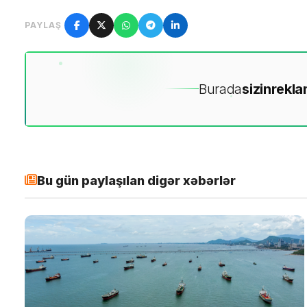
PAYLAŞ
Burada
sizin
rekla
Bu gün paylaşılan digər xəbərlər