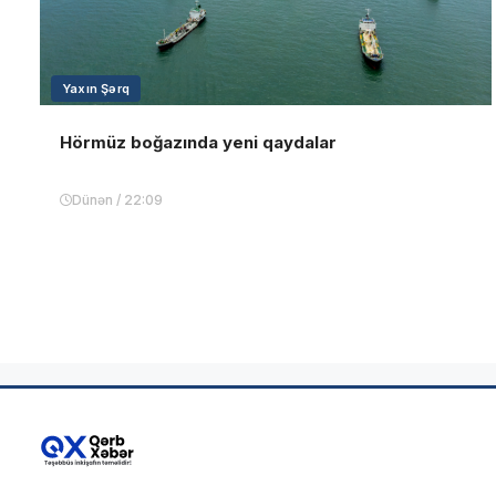
Yaxın Şərq
Hörmüz boğazında yeni qaydalar
Dünən / 22:09