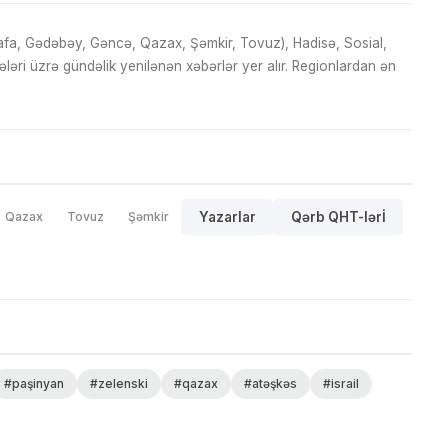
fa, Gədəbəy, Gəncə, Qazax, Şəmkir, Tovuz), Hadisə, Sosial,
ri üzrə gündəlik yenilənən xəbərlər yer alır. Regionlardan ən
Qazax
Tovuz
Şəmkir
Yazarlar
Qərb QHT-lərİ
#paşinyan
#zelenski
#qazax
#atəşkəs
#israil