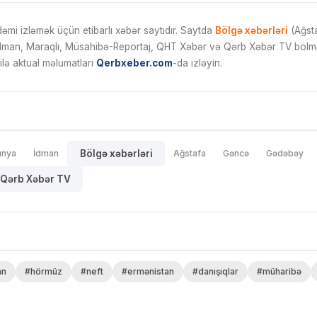
mi izləmək üçün etibarlı xəbər saytıdır. Saytda
Bölgə xəbərləri
(Ağsta
İdman, Maraqlı, Müsahibə-Reportaj, QHT Xəbər və Qərb Xəbər TV bölmələ
ilə aktual məlumatları
Qerbxeber.com
-da izləyin.
ünya
İdman
Bölgə xəbərləri
Ağstafa
Gəncə
Gədəbəy
Qərb Xəbər TV
an
#hörmüz
#neft
#ermənistan
#danışıqlar
#müharibə