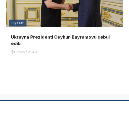
Siyasət
Ukrayna Prezidenti Ceyhun Bayramovu qəbul
edib
Dünən / 21:49