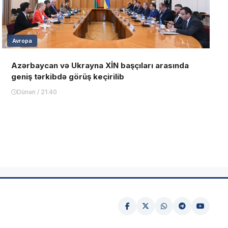
Avropa
Azərbaycan və Ukrayna XİN başçıları arasında
geniş tərkibdə görüş keçirilib
Dünən / 21:40