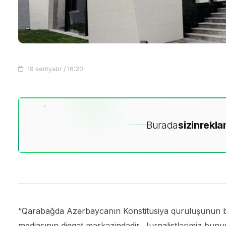
19 sentyabr / 16:20
Burada
sizin
rekla
“Qarabağda Azərbaycanın Konstitusiya quruluşunun bərp
mediasının diqqət mərkəzindədir. Jurnalistlərimiz bun