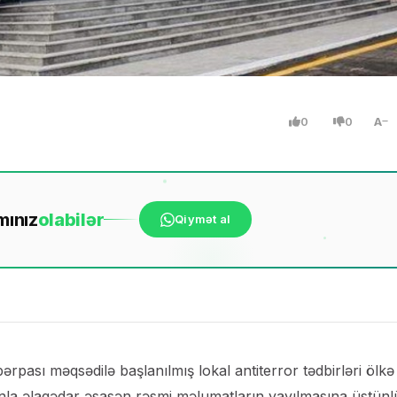
0
0
A
mınız
ola
bilər
Qiymət al
ası məqsədilə başlanılmış lokal antiterror tədbirləri ölkə
unla əlaqədar əsasən rəsmi məlumatların yayılmasına üstünl