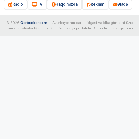
Radio
TV
Haqqımızda
Reklam
Əlaqə
© 2026
Qerbxeber.com
— Azərbaycanın qərb bölgəsi və ölkə gündəmi üzrə
operativ xəbərlər təqdim edən informasiya portalıdır. Bütün hüquqlar qorunur.