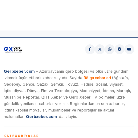
Qerbxeber.com
– Azərbaycanın qərb bölgəsi və ölkə üzrə gündəmi
izləmək üçün etibarlı xəbər saytıdır. Saytda
Bölgə xəbərləri
(Ağstafa,
Gədəbəy, Gəncə, Qazax, Şəmkir, Tovuz), Hadisə, Sosial, Siyasət,
İqtisadiyyat, Dünya, Elm və Texnologiya, Mədəniyyət, İdman, Maraqlı,
Müsahibə-Reportaj, QHT Xəbər və Qərb Xəbər TV bölmələri üzrə
gündəlik yenilənən xəbərlər yer alır. Regionlardan ən son xəbərlər,
ictimai-sosial mövzular, müsahibələr və reportajlar ilə aktual
məlumatları
Qerbxeber.com
-da izləyin.
KATEQORIYALAR