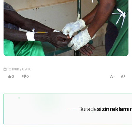
2 iyun / 09:16
0
0
A
A
Burada
sizin
reklamın