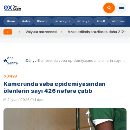
#iran
#abş
#tramp
#ukrayna
#rusiya
#neft
#hörmüz
edib
Valyuta məzənnəsi
Azad edilmiş ərazilərdə daha 212 mina, 
Skip
to
content
Ana
Dünya
Kamerunda vəba epidemiyasından ölənlərin sayı 426 nəfərə çatıb
Səhifə
DÜNYA
Kamerunda vəba epidemiyasından
ölənlərin sayı 426 nəfərə çatıb
2 iyun / 09:16
1 dəq