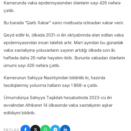
Kamerunda vəba epidemiyasından ölənlərin sayı 426 nəfərə
çatıb.
Bu barədə “Qərb Xəbər” xarici mətbuata istinadən xəbər verir.
Qeyd edilir ki, ölkədə 2021-ci ilin oktyabrında elan edilən vəba
epidemiyasından insan tələfatı artır. Mart ayından bu günədək
vəba xəstəliyinə yoluxanların sayının artdığı ölkədə son iki
həftədə daha 26 nəfər həyatını itirib. Bununla vəbadan ölənlərin
ümumi sayı 426 nəfərə çatıb.
Kamerunun Səhiyyə Nazirliyindən bildirilib ki, hazırda
təsdiqlənmiş yoluxma halların sayı 1 868-ə çatıb.
Ümumdünya Səhiyyə Təşkilatı hesabatında 2023-cü ilin
əvvəlindən Afrikanın 14 ölkəsində vəba xəstəliyinin aşkar
edildiyini bildirib.
PAYLAŞ