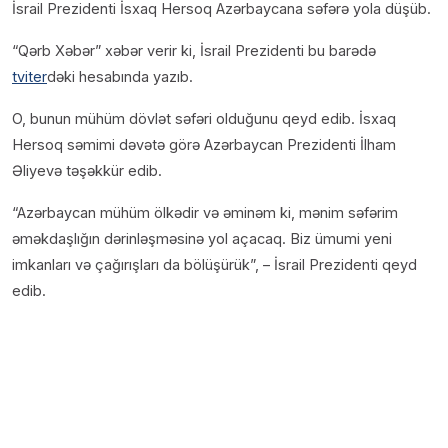
İsrail Prezidenti İsxaq Hersoq Azərbaycana səfərə yola düşüb.
“Qərb Xəbər” xəbər verir ki, İsrail Prezidenti bu barədə
tviter
dəki hesabında yazıb.
O, bunun mühüm dövlət səfəri olduğunu qeyd edib. İsxaq
Hersoq səmimi dəvətə görə Azərbaycan Prezidenti İlham
Əliyevə təşəkkür edib.
“Azərbaycan mühüm ölkədir və əminəm ki, mənim səfərim
əməkdaşlığın dərinləşməsinə yol açacaq. Biz ümumi yeni
imkanları və çağırışları da bölüşürük”, – İsrail Prezidenti qeyd
edib.