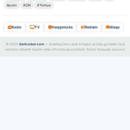
#putin
#ÇİN
#Türkiyə
Radio
TV
Haqqımızda
Reklam
Əlaqə
© 2026
Qerbxeber.com
— Azərbaycanın qərb bölgəsi və ölkə gündəmi üzrə
operativ xəbərlər təqdim edən informasiya portalıdır. Bütün hüquqlar qorunur.