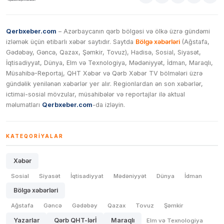
Qerbxeber.com
– Azərbaycanın qərb bölgəsi və ölkə üzrə gündəmi
izləmək üçün etibarlı xəbər saytıdır. Saytda
Bölgə xəbərləri
(Ağstafa,
Gədəbəy, Gəncə, Qazax, Şəmkir, Tovuz), Hadisə, Sosial, Siyasət,
İqtisadiyyat, Dünya, Elm və Texnologiya, Mədəniyyət, İdman, Maraqlı,
Müsahibə-Reportaj, QHT Xəbər və Qərb Xəbər TV bölmələri üzrə
gündəlik yenilənən xəbərlər yer alır. Regionlardan ən son xəbərlər,
ictimai-sosial mövzular, müsahibələr və reportajlar ilə aktual
məlumatları
Qerbxeber.com
-da izləyin.
KATEQORIYALAR
Xəbər
Sosial
Siyasət
İqtisadiyyat
Mədəniyyət
Dünya
İdman
Bölgə xəbərləri
Ağstafa
Gəncə
Gədəbəy
Qazax
Tovuz
Şəmkir
Yazarlar
Qərb QHT-lərİ
Maraqlı
Elm və Texnologiya