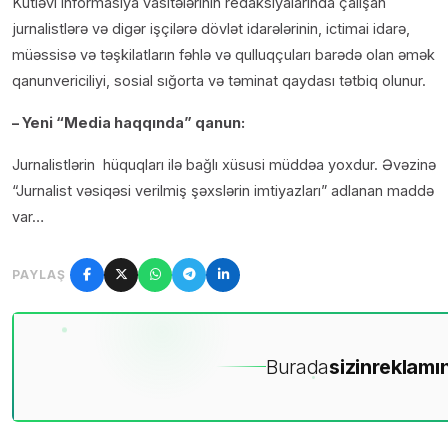
Kütləvi informasiya vasitələrinin redaksiyalarında çalışan
jurnalistlərə və digər işçilərə dövlət idarələrinin, ictimai idarə,
müəssisə və təşkilatların fəhlə və qulluqçuları barədə olan əmək
qanunvericiliyi, sosial sığorta və təminat qaydası tətbiq olunur.
– Yeni “Media haqqında” qanun:
Jurnalistlərin hüquqları ilə bağlı xüsusi müddəa yoxdur. Əvəzinə
“Jurnalist vəsiqəsi verilmiş şəxslərin imtiyazları” adlanan maddə
var…
PAYLAŞ
Burada
sizin
reklamın