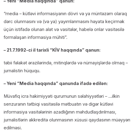
– Yeni “Media haqqında” qanun:
“media – kütləvi informasiyanın dövri və ya müntəzəm olaraq
dərc olunmasını və (və ya) yayımlanmasını həyata keçirmək
üçün istifadə olunan alət və vasitələr, habelə onlar vasitəsilə
formalaşan informasiya mühiti”.
– 21.7.1992-ci il tarixli “KİV haqqında” qanun:
təbii fəlakət ərazilərində, mitinqlərdə və nümayişlərdə olmaq –
jurnalistin hüququ.
– Yeni “Media haqqında” qanunda ifadə edilən:
Müvafiq icra hakimiyyəti qurumunun səlahiyyətləri – …ilkin
senzuranın tətbiqi vasitəsilə mətbuatın və digər kütləvi
informasiya vasitələrinin azadlığının məhdudlaşdırılması,
jurnalistlərin akkreditə olunmasının xüsusi qaydasının müəyyən
edilməsi.