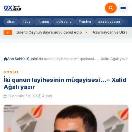
#iran
#abş
#tramp
#ukrayna
#rusiya
#azərbaycan
#h
rezidenti Ceyhun Bayramovu qəbul edib
Azərbaycan və Ukrayna XİN başç
Skip
to
content
Ana Səhifə
Sosial
İki qanun layihəsinin müqayisəsi… – Xalid Ağalı yazır
SOSIAL
İki qanun layihəsinin müqayisəsi… – Xalid
Ağalı yazır
31 dekabr / 10:57
4 dəq