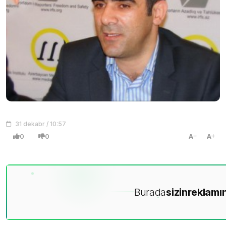
31 dekabr / 10:57
0
0
A
A
Burada
sizin
reklamın