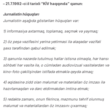
– 21.7.1992-ci il tarixli “KİV haqqında” qanun:
Jurnalistin hüquqları
Jurnalistin aşağıda göstərilən hüquqları var:
1) informasiya axtarmaq, toplamaq, seçmək və yaymaq;
2) öz peşə vəzifəsini yerinə yetirməsi ilə əlaqədar vəzifəli
şəxs tərəfindən qəbul edilmək;
3) qanunla nəzərdə tutulmuş hallar istisna olmaqla, hər hansı
söhbəti hər vasitə ilə, o cümlədən audiovizual vasitələrdən və
kino-foto çəkilişindən istifadə etməklə qeydə almaq;
4) əqidəsinə zidd olan məlumat və materialları öz imzası ilə
hazırlamaqdan və dərc etdirməkdən imtina etmək;
5) redaktə zamanı, onun fikrincə, məzmunu təhrif olunmuş
məlumat və materiallardan öz imzasını çıxarmaq;