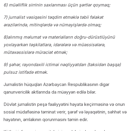
6) müəlliflik sirrinin saxlanması üçün şərtlər qoymaq;
7) jurnalist vəsiqəsini təqdim etməklə təbii fəlakət
ərazilərində, mitinqlərdə və nümayişlərdə olmaq;
8)alınmış məlumat və materialların doğru-dürüstlüyünü
yoxlayarkən təşkilatlara, idarələrə və müəssisələrə,
mütəxəssislərə müraciət etmək;
9) şəhər, rayondaxili ictimai nəqliyyatdan (taksidən başqa)
pulsuz istifadə etmək.
Jurnalistin hüquqları Azərbaycan Respublikasının digər
qanunvericilik aktlarında da müəyyən edilə bilər.
Dövlət jurnalistin peşə fəaliyyətini həyata keçirməsinə və onun
sosial müdafiəsinə təminat verir, şərəf və ləyaqətinin, səhhət və
həyatının, əmlakının qorunmasını təmin edir.