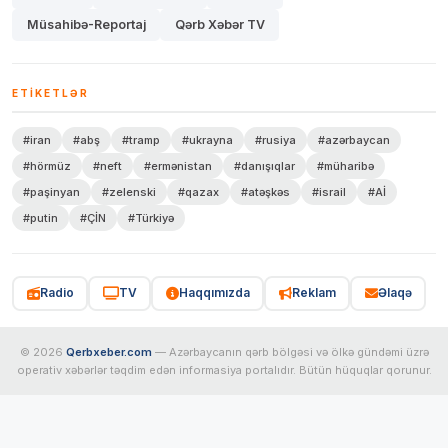
Müsahibə-Reportaj
Qərb Xəbər TV
ETIKETLƏR
#iran
#abş
#tramp
#ukrayna
#rusiya
#azərbaycan
#hörmüz
#neft
#ermənistan
#danışıqlar
#müharibə
#paşinyan
#zelenski
#qazax
#atəşkəs
#israil
#Aİ
#putin
#ÇİN
#Türkiyə
Radio
TV
Haqqımızda
Reklam
Əlaqə
© 2026
Qerbxeber.com
— Azərbaycanın qərb bölgəsi və ölkə gündəmi üzrə
operativ xəbərlər təqdim edən informasiya portalıdır. Bütün hüquqlar qorunur.