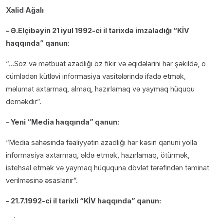
Xalid Ağalı
– Ə.Elçibəyin 21 iyul 1992-ci il tarixdə imzaladığı “KİV
haqqında” qanun:
“…Söz və mətbuat azadlığı öz fikir və əqidələrini hər şəkildə, o
cümlədən kütləvi informasiya vasitələrində ifadə etmək,
məlumat axtarmaq, almaq, hazırlamaq və yaymaq hüququ
deməkdir”.
– Yeni “Media haqqında” qanun:
“Media sahəsində fəaliyyətin azadlığı hər kəsin qanuni yolla
informasiya axtarmaq, əldə etmək, hazırlamaq, ötürmək,
istehsal etmək və yaymaq hüququna dövlət tərəfindən təminat
verilməsinə əsaslanır”.
– 21.7.1992-ci il tarixli “KİV haqqında” qanun: