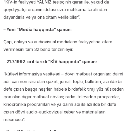
“KİV-in fəaliyyəti YALNIZ təsisçinin qərarı ilə, yaxud da
qeydiyyatçı orqanın iddiası üzrə məhkəmə tərəfindən
dayandırıla və ya ona xitam verilə bilər”.
– Yeni “Media haqqında” qanun:
Çap, onlayn və audiovisual mediaların fəaliyyətinə xitam
verilməsini tam 32 bənd tənzimləyir.
– 21.7.1992-ci il tarixli “KİV haqqında” qanun:
“kütləvi informasiya vasitələri – dövri mətbuat orqanları: daimi
adı, cari nömrəsi olan qəzet, jurnal, toplu, bülleten, azı ildə bir
dəfə çıxan başqa nəşrlər, habelə birdəfəlik tirajı yüz nüsxədən
çox olan digər mətbuat növləri; radio-televideo proqramlar,
kinoxronika proqramları və ya daimi adı ilə azı ildə bir dəfə
çıxan dövri audio-audkovizual xəbər və materialların
məcmusu”.