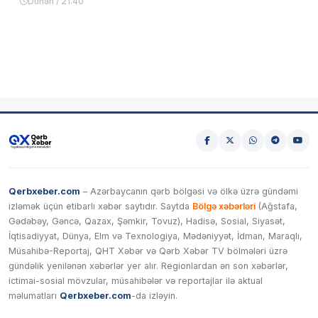
Dünən / 21:40
Qerbxeber.com
– Azərbaycanın qərb bölgəsi və ölkə üzrə gündəmi
izləmək üçün etibarlı xəbər saytıdır. Saytda
Bölgə xəbərləri
(Ağstafa,
Gədəbəy, Gəncə, Qazax, Şəmkir, Tovuz), Hadisə, Sosial, Siyasət,
İqtisadiyyat, Dünya, Elm və Texnologiya, Mədəniyyət, İdman, Maraqlı,
Müsahibə-Reportaj, QHT Xəbər və Qərb Xəbər TV bölmələri üzrə
gündəlik yenilənən xəbərlər yer alır. Regionlardan ən son xəbərlər,
ictimai-sosial mövzular, müsahibələr və reportajlar ilə aktual
məlumatları
Qerbxeber.com
-da izləyin.