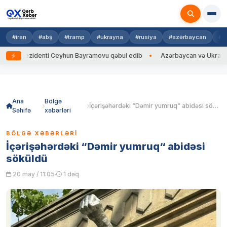
#iran
#abş
#tramp
#ukrayna
#rusiya
#azərbaycan
#h
rezidenti Ceyhun Bayramovu qəbul edib
Azərbaycan və Ukrayna XİN başç
Skip
to
content
Ana
Bölgə
İçərişəhərdəki “Dəmir yumruq“ abidəsi söküldü
Səhifə
xəbərləri
BÖLGƏ XƏBƏRLƏRI
İçərişəhərdəki “Dəmir yumruq“ abidəsi
söküldü
20 may / 11:05
1 dəq