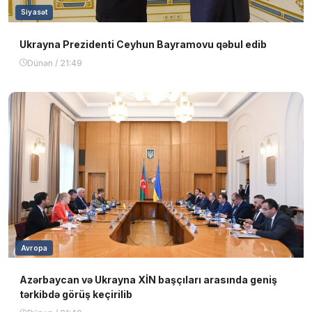
Siyasət
Ukrayna Prezidenti Ceyhun Bayramovu qəbul edib
Dünən / 21:49
Avropa
Azərbaycan və Ukrayna XİN başçıları arasında geniş
tərkibdə görüş keçirilib