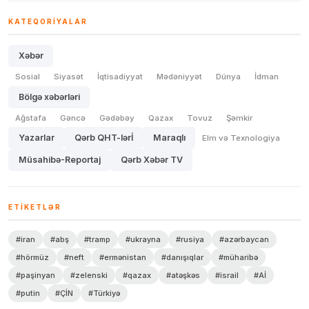
KATEQORIYALAR
Xəbər
Sosial
Siyasət
İqtisadiyyat
Mədəniyyət
Dünya
İdman
Bölgə xəbərləri
Ağstafa
Gəncə
Gədəbəy
Qazax
Tovuz
Şəmkir
Yazarlar
Qərb QHT-lərİ
Maraqlı
Elm və Texnologiya
Müsahibə-Reportaj
Qərb Xəbər TV
ETIKETLƏR
#iran
#abş
#tramp
#ukrayna
#rusiya
#azərbaycan
#hörmüz
#neft
#ermənistan
#danışıqlar
#müharibə
#paşinyan
#zelenski
#qazax
#atəşkəs
#israil
#Aİ
#putin
#ÇİN
#Türkiyə