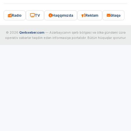
Radio
TV
Haqqımızda
Reklam
Əlaqə
© 2026
Qerbxeber.com
— Azərbaycanın qərb bölgəsi və ölkə gündəmi üzrə
operativ xəbərlər təqdim edən informasiya portalıdır. Bütün hüquqlar qorunur.