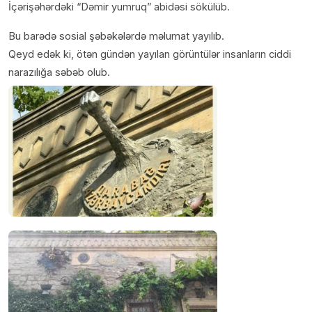
İçərişəhərdəki “Dəmir yumruq” abidəsi sökülüb.
Bu barədə sosial şəbəkələrdə məlumat yayılıb.
Qeyd edək ki, ötən gündən yayılan görüntülər insanların ciddi
narazılığa səbəb olub.