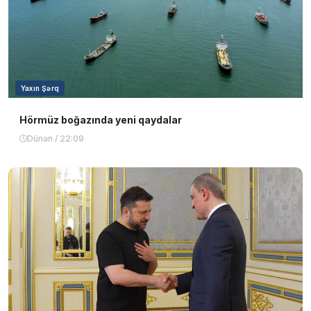
Yaxın Şərq
Hörmüz boğazında yeni qaydalar
Dünən / 22:09