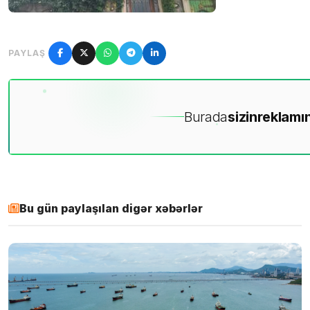
PAYLAŞ
Burada
sizin
reklamın
Bu gün paylaşılan digər xəbərlər