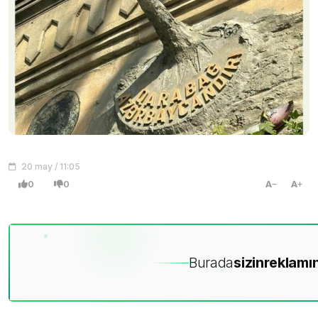
20 may / 11:05
0
0
A
A
Burada
sizin
reklamın