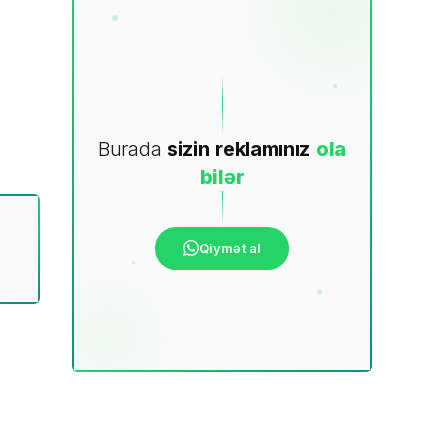
Burada
sizin
reklamınız
ola
bilər
Qiymət al