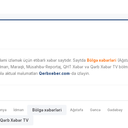
mi izləmək üçün etibarlı xəbər saytıdır. Saytda
Bölgə xəbərləri
(Ağsta
İdman, Maraqlı, Müsahibə-Reportaj, QHT Xəbər və Qərb Xəbər TV bölmələ
ilə aktual məlumatları
Qerbxeber.com
-da izləyin.
ünya
İdman
Bölgə xəbərləri
Ağstafa
Gəncə
Gədəbəy
Qərb Xəbər TV