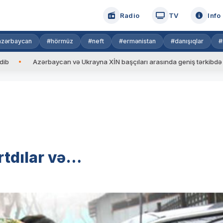
Radio
TV
Info
azərbaycan
#hörmüz
#neft
#ermənistan
#danışıqlar
#
Azərbaycan və Ukrayna XİN başçıları arasında geniş tərkibdə görüş keçi
rtdılar və…