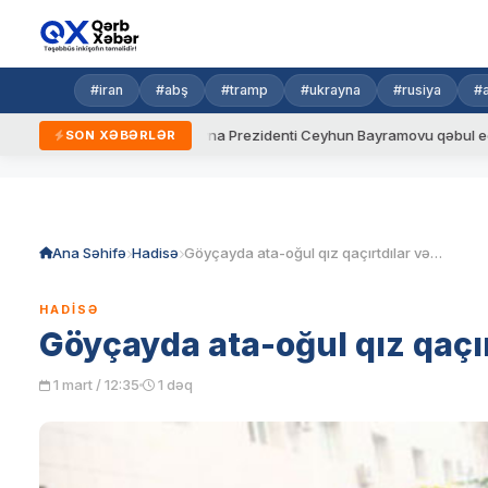
#iran
#abş
#tramp
#ukrayna
#rusiya
#
qaydalar
Ukrayna Prezidenti Ceyhun Bayramovu qəbul edib
SON XƏBƏRLƏR
Skip
to
content
Ana Səhifə
Hadisə
Göyçayda ata-oğul qız qaçırtdılar və…
HADISƏ
Göyçayda ata-oğul qız qaçı
1 mart / 12:35
1 dəq