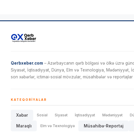
Qerbxeber.com
– Azərbaycanın qərb bölgəsi və ölkə üzrə gündə
Siyasət, İqtisadiyyat, Dünya, Elm və Texnologiya, Mədəniyyət, 
son xəbərlər, ictimai-sosial mövzular, müsahibələr və reportajlar 
KATEQORIYALAR
Xəbər
Sosial
Siyasət
İqtisadiyyat
Mədəniyyət
D
Maraqlı
Elm və Texnologiya
Müsahibə-Reportaj