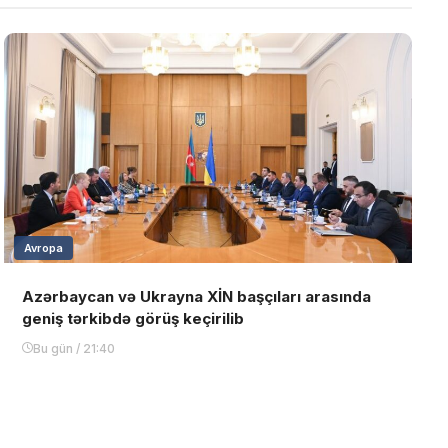
Avropa
Azərbaycan və Ukrayna XİN başçıları arasında
geniş tərkibdə görüş keçirilib
Bu gün / 21:40