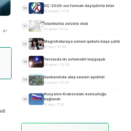
DÇ-2026-nın formatı dəyişdirilə bilər
10
16 dekabr / 17:16
İstanbulda zəlzələ olub
11
23 aprel / 14:32
A
Magistraturaya sənəd qəbulu başa çatıb
12
18 may / 10:49
Yevlaxda iki avtomobil toqquşub
13
28 aprel / 22:08
Xankəndidə atəş səsləri eşidildi
14
2 avqust / 12:26
Rusyanın Krakovdakı konsulluğu
bağlandı
15
12 may / 11:30
ədi