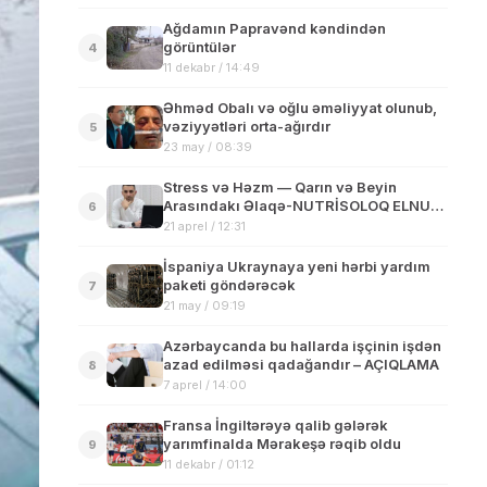
Ağdamın Papravənd kəndindən
görüntülər
4
11 dekabr / 14:49
Əhməd Obalı və oğlu əməliyyat olunub,
vəziyyətləri orta-ağırdır
5
23 may / 08:39
Stress və Həzm — Qarın və Beyin
Arasındakı Əlaqə-NUTRİSOLOQ ELNUR
6
NEMƏTOV yazır..
21 aprel / 12:31
İspaniya Ukraynaya yeni hərbi yardım
paketi göndərəcək
7
21 may / 09:19
Azərbaycanda bu hallarda işçinin işdən
azad edilməsi qadağandır – AÇIQLAMA
8
7 aprel / 14:00
Fransa İngiltərəyə qalib gələrək
yarımfinalda Mərakeşə rəqib oldu
9
11 dekabr / 01:12