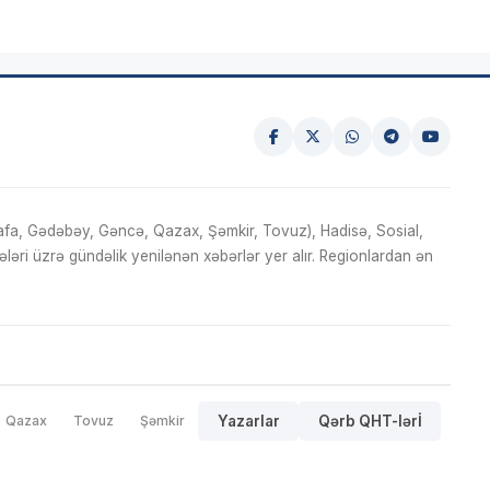
fa, Gədəbəy, Gəncə, Qazax, Şəmkir, Tovuz), Hadisə, Sosial,
ri üzrə gündəlik yenilənən xəbərlər yer alır. Regionlardan ən
Qazax
Tovuz
Şəmkir
Yazarlar
Qərb QHT-lərİ