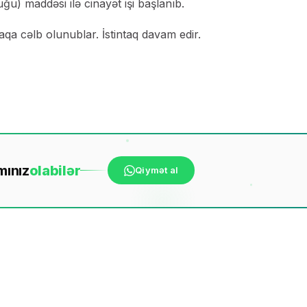
ğu) maddəsi ilə cinayət işi başlanıb.
aqa cəlb olunublar. İstintaq davam edir.
mınız
ola
bilər
Qiymət al