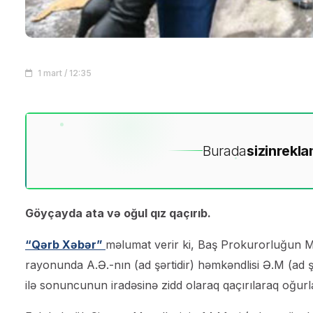
1 mart / 12:35
Burada
sizin
rekla
Göyçayda ata və oğul qız qaçırıb.
“Qərb Xəbər”
məlumat verir ki, Baş Prokurorluğun Mət
rayonunda A.Ə.-nın (ad şərtidir) həmkəndlisi Ə.M (ad ş
ilə sonuncunun iradəsinə zidd olaraq qaçırılaraq oğu