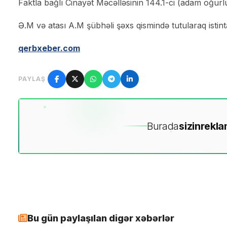
Faktla bağlı Cinayət Məcəlləsinin 144.1-ci (adam oğurlu
Ə.M və atası A.M şübhəli şəxs qismində tutularaq istint
qerbxeber.com
PAYLAŞ
Burada
sizin
rekla
Bu gün paylaşılan digər xəbərlər