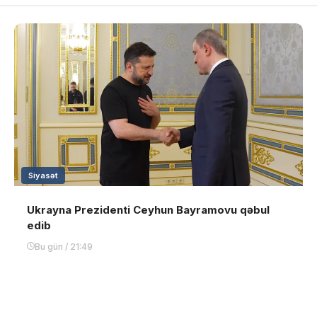
Siyasət
Ukrayna Prezidenti Ceyhun Bayramovu qəbul
edib
Bu gün / 21:49