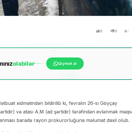
0
0
A
mınız
ola
bilər
Qiymət al
buat xidmətindən bildirilib ki, fevralın 26-sı Göyçay
ərtidir) və atası A.M (ad şərtidir) tərəfindən evlənmək məqs
rlanması barədə rayon prokurorluğuna məlumat daxil olub.