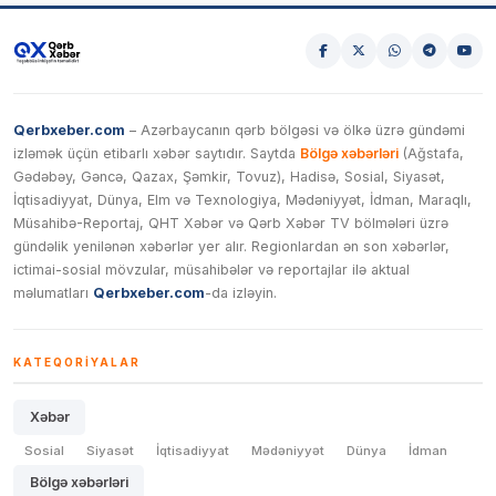
Qerbxeber.com
– Azərbaycanın qərb bölgəsi və ölkə üzrə gündəmi
izləmək üçün etibarlı xəbər saytıdır. Saytda
Bölgə xəbərləri
(Ağstafa,
Gədəbəy, Gəncə, Qazax, Şəmkir, Tovuz), Hadisə, Sosial, Siyasət,
İqtisadiyyat, Dünya, Elm və Texnologiya, Mədəniyyət, İdman, Maraqlı,
Müsahibə-Reportaj, QHT Xəbər və Qərb Xəbər TV bölmələri üzrə
gündəlik yenilənən xəbərlər yer alır. Regionlardan ən son xəbərlər,
ictimai-sosial mövzular, müsahibələr və reportajlar ilə aktual
məlumatları
Qerbxeber.com
-da izləyin.
KATEQORIYALAR
Xəbər
Sosial
Siyasət
İqtisadiyyat
Mədəniyyət
Dünya
İdman
Bölgə xəbərləri