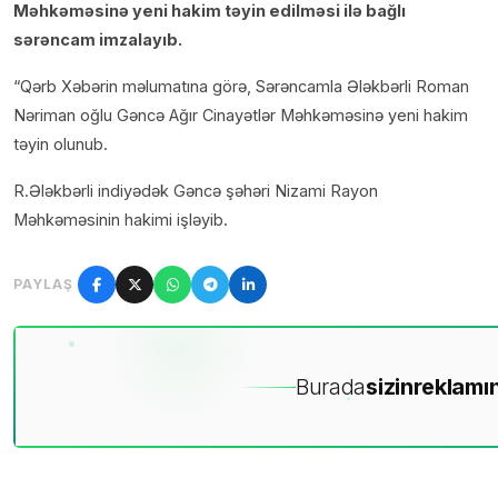
Məhkəməsinə yeni hakim təyin edilməsi ilə bağlı
sərəncam imzalayıb.
“Qərb Xəbərin məlumatına görə, Sərəncamla Ələkbərli Roman
Nəriman oğlu Gəncə Ağır Cinayətlər Məhkəməsinə yeni hakim
təyin olunub.
R.Ələkbərli indiyədək Gəncə şəhəri Nizami Rayon
Məhkəməsinin hakimi işləyib.
PAYLAŞ
Burada
sizin
reklamın