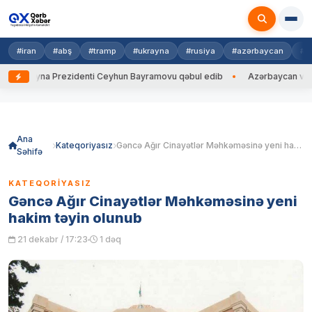
#iran
#abş
#tramp
#ukrayna
#rusiya
#azərbaycan
#h
Ukrayna Prezidenti Ceyhun Bayramovu qəbul edib
Azərbaycan və Ukray
Skip
to
content
Ana
Kateqoriyasız
Gəncə Ağır Cinayətlər Məhkəməsinə yeni hakim təyin olunub
Səhifə
KATEQORIYASIZ
Gəncə Ağır Cinayətlər Məhkəməsinə yeni
hakim təyin olunub
21 dekabr / 17:23
1 dəq