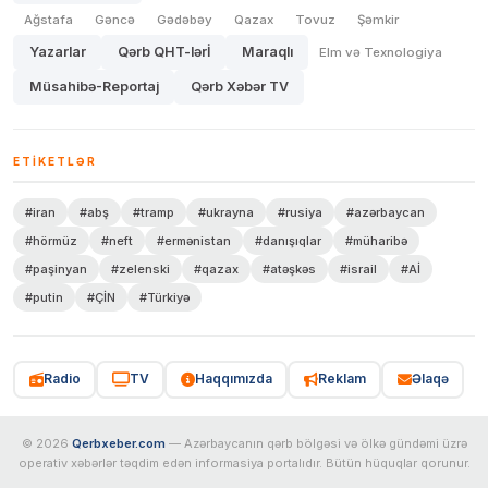
Ağstafa
Gəncə
Gədəbəy
Qazax
Tovuz
Şəmkir
Yazarlar
Qərb QHT-lərİ
Maraqlı
Elm və Texnologiya
Müsahibə-Reportaj
Qərb Xəbər TV
ETIKETLƏR
#iran
#abş
#tramp
#ukrayna
#rusiya
#azərbaycan
#hörmüz
#neft
#ermənistan
#danışıqlar
#müharibə
#paşinyan
#zelenski
#qazax
#atəşkəs
#israil
#Aİ
#putin
#ÇİN
#Türkiyə
Radio
TV
Haqqımızda
Reklam
Əlaqə
© 2026
Qerbxeber.com
— Azərbaycanın qərb bölgəsi və ölkə gündəmi üzrə
operativ xəbərlər təqdim edən informasiya portalıdır. Bütün hüquqlar qorunur.