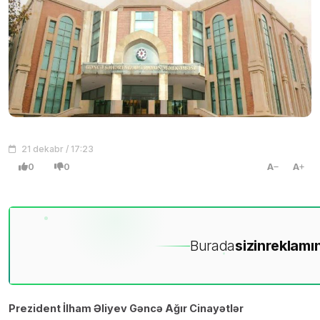
21 dekabr / 17:23
0
0
A
A
Burada
sizin
reklamın
Prezident İlham Əliyev Gəncə Ağır Cinayətlər