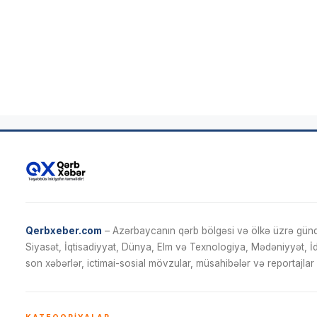
Qerbxeber.com
– Azərbaycanın qərb bölgəsi və ölkə üzrə gündə
Siyasət, İqtisadiyyat, Dünya, Elm və Texnologiya, Mədəniyyət, 
son xəbərlər, ictimai-sosial mövzular, müsahibələr və reportajlar 