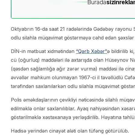
Burada
sizin
rekla
Oktyabrın 16-da saat 21 radələrində Gədəbəy rayonu Sa
odlu silahla müqavimət göstərməyə cəhd edən şəxslər s
DİN-in mətbuat xidmətindən
“Qərb Xəbər”
ə bildirilib
cü (oğurluq) maddələri ilə axtarışda olan Hüseynov Nə
(qəsdən sağlamlığa ağır zərər vurma) maddəsi ilə cinay
əvvəllər məhkum olunmayan 1967-ci il təvəllüdlü Cə
tərəfindən saxlanılarkən odlu silahla müqavimət göstəri
Polis əməkdaşlarının çevikliyi nəticəsində silahlı müqav
edilməklə onlar saxlanılıblar. Ayaq nahiyəsindən xəsa
göstərilməklə xəstəxanaya yerləşdirilib. Həyatına təhl
Hadisə yerindən cinayət aləti olan tüfəng götürülüb.