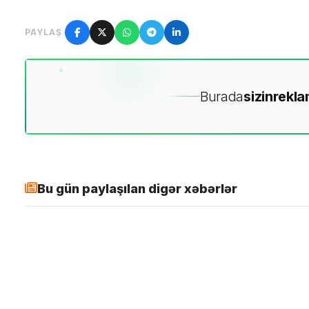
PAYLAŞ
Burada
sizin
rekla
Bu gün paylaşılan digər xəbərlər