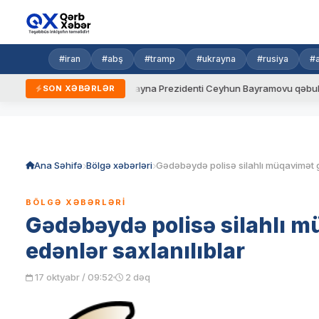
#iran
#abş
#tramp
#ukrayna
#rusiya
#
ni qaydalar
Ukrayna Prezidenti Ceyhun Bayramovu qəbul edib
SON XƏBƏRLƏR
Skip
to
content
Ana Səhifə
Bölgə xəbərləri
BÖLGƏ XƏBƏRLƏRI
Gədəbəydə polisə silahlı 
edənlər saxlanılıblar
17 oktyabr / 09:52
2 dəq