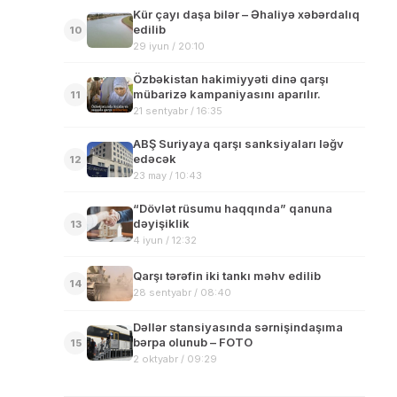
Kür çayı daşa bilər – Əhaliyə xəbərdalıq
edilib
10
29 iyun / 20:10
Özbəkistan hakimiyyəti dinə qarşı
mübarizə kampaniyasını aparılır.
11
21 sentyabr / 16:35
ABŞ Suriyaya qarşı sanksiyaları ləğv
edəcək
12
23 may / 10:43
“Dövlət rüsumu haqqında” qanuna
dəyişiklik
13
4 iyun / 12:32
Qarşı tərəfin iki tankı məhv edilib
14
28 sentyabr / 08:40
Dəllər stansiyasında sərnişindaşıma
bərpa olunub – FOTO
15
2 oktyabr / 09:29