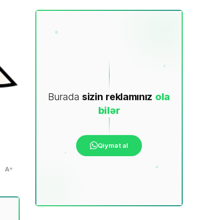
Burada
sizin
reklamınız
ola
bilər
Qiymət al
A