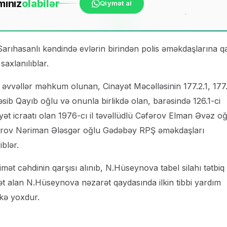
mınız
ola
bilər
Qiymət al
rıhasanlı kəndində evlərin birindən polis əməkdaşlarına qa
axlanılıblar.
 ki, əvvəllər məhkum olunan, Cinayət Məcəlləsinin 177.2.1, 177
sib Qayıb oğlu və onunla birlikdə olan, barəsində 126.1-ci
ət icraatı olan 1976-cı il təvəllüdlü Cəfərov Elman Əvəz oğ
fərov Nəriman Ələsgər oğlu Gədəbəy RPŞ əməkdaşları
blər.
imət cəhdinin qarşısı alınıb, N.Hüseynova tabel silahı tətbiq
rət alan N.Hüseynova nəzarət qaydasında ilkin tibbi yardım
ükə yoxdur.