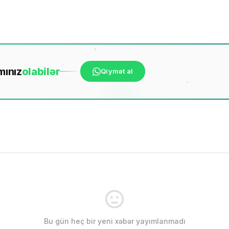
mınız
ola
bilər
Qiymət al
Bu gün heç bir yeni xəbər yayımlanmadı