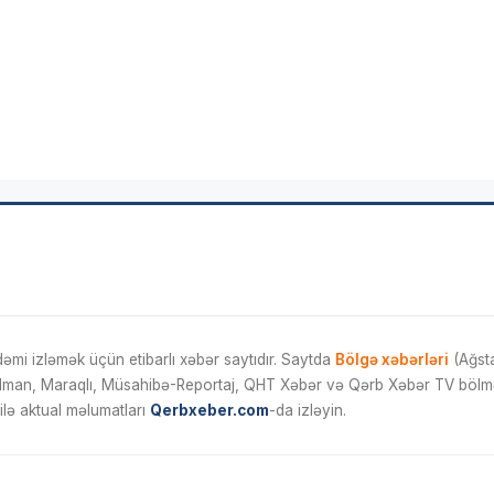
mi izləmək üçün etibarlı xəbər saytıdır. Saytda
Bölgə xəbərləri
(Ağsta
İdman, Maraqlı, Müsahibə-Reportaj, QHT Xəbər və Qərb Xəbər TV bölmələ
ilə aktual məlumatları
Qerbxeber.com
-da izləyin.