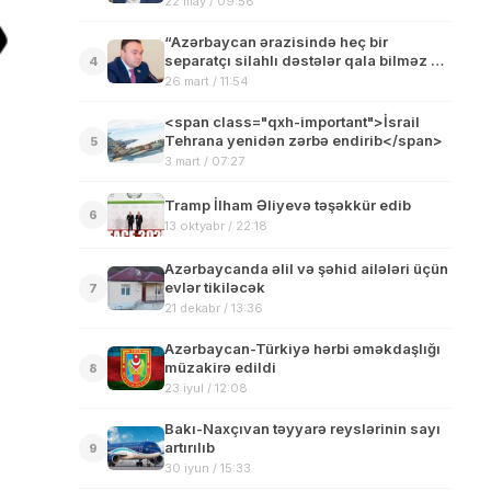
22 may / 09:56
“Azərbaycan ərazisində heç bir
separatçı silahlı dəstələr qala bilməz və
4
qalmayacaq” – Deputatdan İrəvana sərt
26 mart / 11:54
mesaj
<span class="qxh-important">İsrail
Tehrana yenidən zərbə endirib</span>
5
3 mart / 07:27
Tramp İlham Əliyevə təşəkkür edib
6
13 oktyabr / 22:18
Azərbaycanda əlil və şəhid ailələri üçün
evlər tikiləcək
7
21 dekabr / 13:36
Azərbaycan-Türkiyə hərbi əməkdaşlığı
müzakirə edildi
8
23 iyul / 12:08
Bakı-Naxçıvan təyyarə reyslərinin sayı
artırılıb
9
30 iyun / 15:33