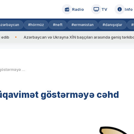
Radio
TV
Info
azərbaycan
#hörmüz
#neft
#ermənistan
#danışıqlar
#
Azərbaycan və Ukrayna XİN başçıları arasında geniş tərkibdə görüş 
Gədəbəydə polisə silahlı müqavimət göstərməyə cəhd edənlər saxlanılıblar
müqavimət göstərməyə cəhd