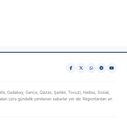
fa, Gədəbəy, Gəncə, Qazax, Şəmkir, Tovuz), Hadisə, Sosial,
ri üzrə gündəlik yenilənən xəbərlər yer alır. Regionlardan ən