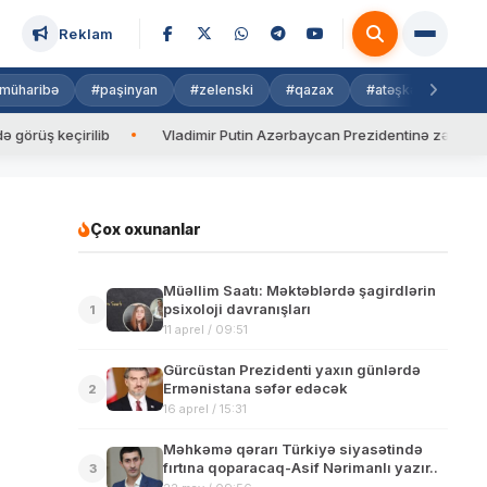
Reklam
müharibə
#paşinyan
#zelenski
#qazax
#atəşkəs
#isra
keçirilib
Vladimir Putin Azərbaycan Prezidentinə zəng edib
Çox oxunanlar
Müəllim Saatı: Məktəblərdə şagirdlərin
psixoloji davranışları
1
11 aprel / 09:51
Gürcüstan Prezidenti yaxın günlərdə
Ermənistana səfər edəcək
2
16 aprel / 15:31
Məhkəmə qərarı Türkiyə siyasətində
fırtına qoparacaq-Asif Nərimanlı yazır..
3