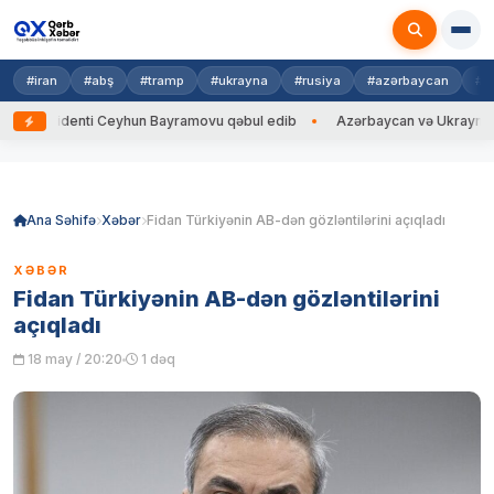
#iran
#abş
#tramp
#ukrayna
#rusiya
#azərbaycan
#h
zidenti Ceyhun Bayramovu qəbul edib
Azərbaycan və Ukrayna XİN başçı
Skip
to
content
Ana Səhifə
Xəbər
Fidan Türkiyənin AB-dən gözləntilərini açıqladı
XƏBƏR
Fidan Türkiyənin AB-dən gözləntilərini
açıqladı
18 may / 20:20
1 dəq