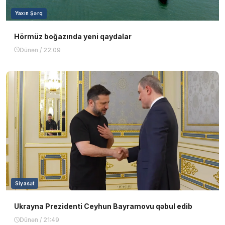
Yaxın Şərq
Hörmüz boğazında yeni qaydalar
Dünən / 22:09
Siyasət
Ukrayna Prezidenti Ceyhun Bayramovu qəbul edib
Dünən / 21:49