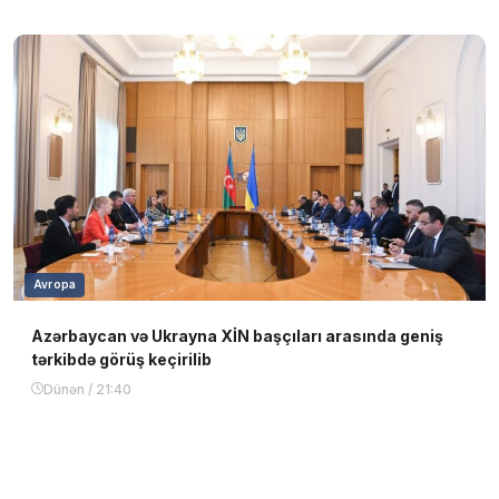
Avropa
Azərbaycan və Ukrayna XİN başçıları arasında geniş
tərkibdə görüş keçirilib
Dünən / 21:40