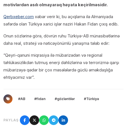
motivlərdən asılı olmayaraq həyata keçirilməsidir.
Qerbxeber.com
xəbər verir ki, bu açıqlama ilə Almaniyada
səfərdə olan Türkiyə xarici işlər naziri Hakan Fidan çıxış edib.
Onun sözlərinə görə, dövrün ruhu Türkiyə-AB münasibətlərinə
daha real, strateji və nəticəyönümlü yanaşma tələb edir:
“Qeyri-qanuni miqrasiya ilə mübarizədən və regional
təhlükəsizlikdən tutmuş enerji dəhlizlərinə və terrorizmə qarşı
mübarizəyə qədər bir çox məsələlərdə güclü əməkdaşlığa
ehtiyacımız var”.
#AB
#fidan
#gözləntilər
#Türkiyə
PAYLAŞ