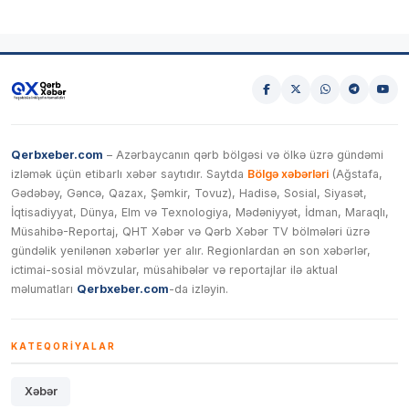
Qerbxeber.com
– Azərbaycanın qərb bölgəsi və ölkə üzrə gündəmi
izləmək üçün etibarlı xəbər saytıdır. Saytda
Bölgə xəbərləri
(Ağstafa,
Gədəbəy, Gəncə, Qazax, Şəmkir, Tovuz), Hadisə, Sosial, Siyasət,
İqtisadiyyat, Dünya, Elm və Texnologiya, Mədəniyyət, İdman, Maraqlı,
Müsahibə-Reportaj, QHT Xəbər və Qərb Xəbər TV bölmələri üzrə
gündəlik yenilənən xəbərlər yer alır. Regionlardan ən son xəbərlər,
ictimai-sosial mövzular, müsahibələr və reportajlar ilə aktual
məlumatları
Qerbxeber.com
-da izləyin.
KATEQORIYALAR
Xəbər