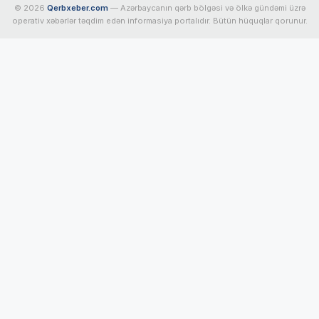
© 2026
Qerbxeber.com
— Azərbaycanın qərb bölgəsi və ölkə gündəmi üzrə
operativ xəbərlər təqdim edən informasiya portalıdır. Bütün hüquqlar qorunur.