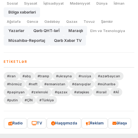
Sosial
Siyasət
İqtisadiyyat
Mədəniyyət
Dünya
İdman
Bölgə xəbərləri
Ağstafa
Gəncə
Gədəbəy
Qazax
Tovuz
Şəmkir
Yazarlar
Qərb QHT-lərİ
Maraqlı
Elm və Texnologiya
Müsahibə-Reportaj
Qərb Xəbər TV
ETIKETLƏR
#iran
#abş
#tramp
#ukrayna
#rusiya
#azərbaycan
#hörmüz
#neft
#ermənistan
#danışıqlar
#müharibə
#paşinyan
#zelenski
#qazax
#atəşkəs
#israil
#Aİ
#putin
#ÇİN
#Türkiyə
Radio
TV
Haqqımızda
Reklam
Əlaqə