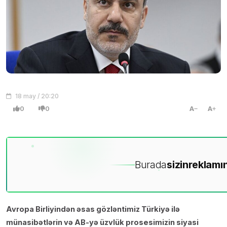
18 may / 20:20
0
0
A
A
Burada
sizin
reklamın
Avropa Birliyindən əsas gözləntimiz Türkiyə ilə
münasibətlərin və AB-yə üzvlük prosesimizin siyasi