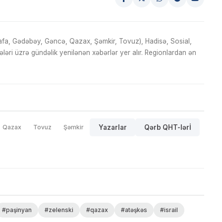
fa, Gədəbəy, Gəncə, Qazax, Şəmkir, Tovuz), Hadisə, Sosial,
ri üzrə gündəlik yenilənən xəbərlər yer alır. Regionlardan ən
Qazax
Tovuz
Şəmkir
Yazarlar
Qərb QHT-lərİ
#paşinyan
#zelenski
#qazax
#atəşkəs
#israil