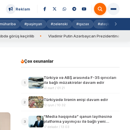
Reklam
müharibə
#paşinyan
#zelenski
#qazax
#atəşkəs
#isra
üş keçirilib
Vladimir Putin Azərbaycan Prezidentinə zəng edib
Çox oxunanlar
Türkiyə və ABŞ arasında F-35 qırıcıları
ilə bağlı müzakirələr davam edir
1
13 mart / 01:21
Türkiyədə lirənin enişi davam edir
2
12 iyun / 10:32
“Media haqqında” qanun layihəsinə
platforma yayımçısı ilə bağlı yeni
3
maddə əlavə olunacaq
17 dekabr / 13:03