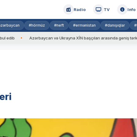
Radio
TV
Info
azərbaycan
#hörmüz
#neft
#ermənistan
#danışıqlar
#
b
Azərbaycan və Ukrayna XİN başçıları arasında geniş tərkibdə gör
eri