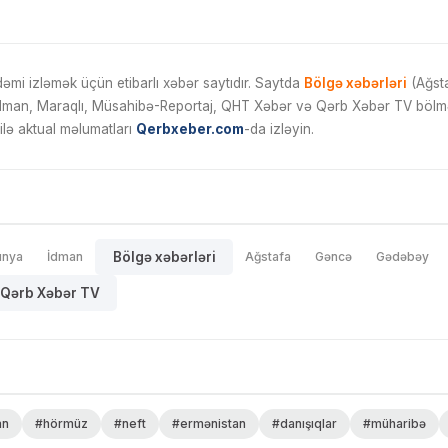
mi izləmək üçün etibarlı xəbər saytıdır. Saytda
Bölgə xəbərləri
(Ağsta
İdman, Maraqlı, Müsahibə-Reportaj, QHT Xəbər və Qərb Xəbər TV bölmələ
ilə aktual məlumatları
Qerbxeber.com
-da izləyin.
ünya
İdman
Bölgə xəbərləri
Ağstafa
Gəncə
Gədəbəy
Qərb Xəbər TV
an
#hörmüz
#neft
#ermənistan
#danışıqlar
#müharibə