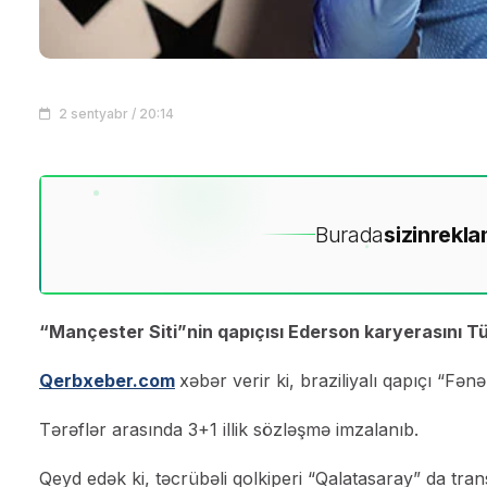
2 sentyabr / 20:14
Burada
sizin
rekla
“Mançester Siti”nin qapıçısı Ederson karyerasını 
Qerbxeber.com
xəbər verir ki, braziliyalı qapıçı “Fə
Tərəflər arasında 3+1 illik sözləşmə imzalanıb.
Qeyd edək ki, təcrübəli qolkiperi “Qalatasaray” da trans