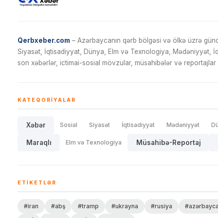
Qerbxeber.com
– Azərbaycanın qərb bölgəsi və ölkə üzrə gündə
Siyasət, İqtisadiyyat, Dünya, Elm və Texnologiya, Mədəniyyət, 
son xəbərlər, ictimai-sosial mövzular, müsahibələr və reportajlar 
KATEQORIYALAR
Xəbər
Sosial
Siyasət
İqtisadiyyat
Mədəniyyət
D
Maraqlı
Elm və Texnologiya
Müsahibə-Reportaj
ETIKETLƏR
#iran
#abş
#tramp
#ukrayna
#rusiya
#azərbayc