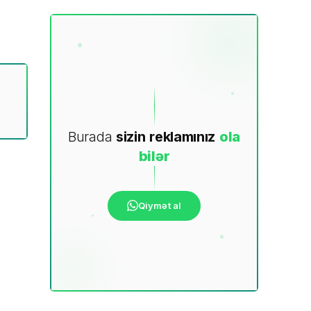
Burada
sizin
reklamınız
ola
bilər
Qiymət al