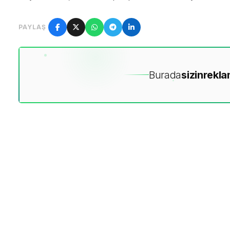
PAYLAŞ
Burada
sizin
rekla