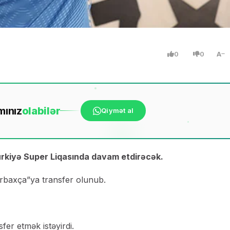
0
0
A
mınız
ola
bilər
Qiymət al
Türkiyə Super Liqasında davam etdirəcək.
nərbaxça”ya transfer olunub.
fer etmək istəyirdi.