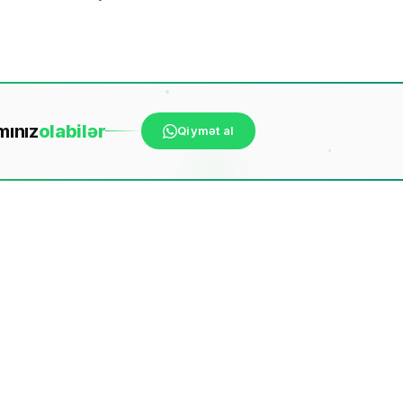
mınız
ola
bilər
Qiymət al