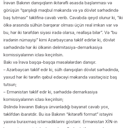
İrəvan Bakının danışıqların ikitərəfli əsasda başlanması və
görüşün “qarşılıqlı məqbul məkanda və ya dövlət sərhədində
baş tutması” təklifinə cavab verib. Cavabda qeyd olunur ki, “iki
ölkə arasında sülhün bərqərar olması üçün real imkan var və
bu, hər iki tərəfdən siyasi iradə olarsa, reallaşa bilər”. Və “bu
iradənin nümayişi” kimi Azərbaycana təklif edirlər ki, dövlət
sərhədində hər iki ölkənin delimitasiya-demarkasiya
komissiyalarının iclası keçirilsin.
Bakı və İrəva başqa-başqa məsələlərdən danışır.
– Azərbaycan təklif edir ki, sülh danışıqları dövlət sərhədində,
yaxud hər iki tərəfin qəbul edəcəyi məkanda vasitəçisiz baş
tutsun;
– Ermənistan təklif edir ki, sərhəddə demarkasiya
komissiyalarının iclası keçirilsin;
Əslində İrəvanın Bakıya ünvanladığı bəyanat cavab yox,
təklifdən ibarətdir. Bu isə Bakının “ikitərəfli format” istəyini
yaxına buraxmaq istəmədiklərini göstərir. Ermənistan XİN-in