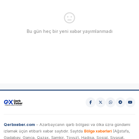
Bu gün heç bir yeni xəbər yayımlanmadı
Qerbxeber.com
– Azərbaycanın qərb bölgəsi və ölkə üzrə gündəmi
izləmək üçün etibarlı xəbər saytıdır. Saytda
Bölgə xəbərləri
(Ağstafa,
Gədəbəy, Gəncə, Qazax, Şəmkir, Tovuz), Hadisə, Sosial, Siyasət,