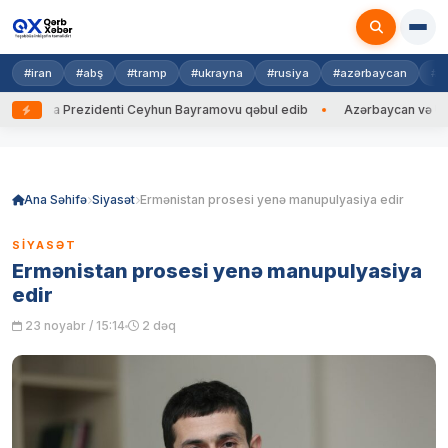
#iran
#abş
#tramp
#ukrayna
#rusiya
#azərbaycan
#h
rayna Prezidenti Ceyhun Bayramovu qəbul edib
Azərbaycan və Ukrayna 
Skip
to
content
Ana Səhifə
Siyasət
Ermənistan prosesi yenə manupulyasiya edir
SIYASƏT
Ermənistan prosesi yenə manupulyasiya
edir
23 noyabr / 15:14
2 dəq