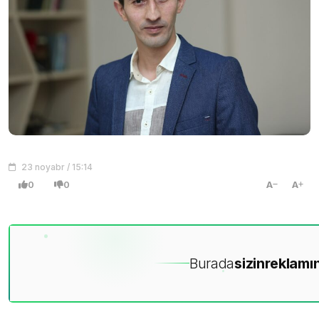
23 noyabr / 15:14
0
0
A
A
Burada
sizin
reklamın