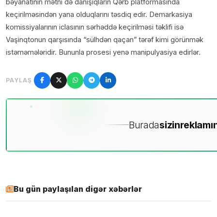
bəyanatının mətni də danışıqların Qərb platformasında
keçirilməsindən yana olduqlarını təsdiq edir. Demarkasiya
komissiyalarının iclasının sərhəddə keçirilməsi təklifi isə
Vaşinqtonun qarşısında “sülhdən qaçan” tərəf kimi görünmək
istəməmələridir. Bununla prosesi yenə manipulyasiya edirlər.
PAYLAŞ
Burada
sizin
reklamın
Bu gün paylaşılan digər xəbərlər