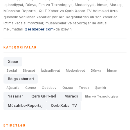
İqtisadiyyat, Dünya, Elm və Texnologiya, Mədəniyyət, İdman, Maraqlı,
Müsahibə-Reportaj, QHT Xəbər və Qərb Xəbər TV bölmələri üzrə
gündəlik yenilənən xəbərlər yer alır. Regionlardan ən son xəbərlər,
ictimai-sosial mövzular, müsahibələr və reportajlar ilə aktual
məlumatları
Qerbxeber.com
-da izləyin.
KATEQORIYALAR
Xəbər
Sosial
Siyasət
İqtisadiyyat
Mədəniyyət
Dünya
İdman
Bölgə xəbərləri
Ağstafa
Gəncə
Gədəbəy
Qazax
Tovuz
Şəmkir
Yazarlar
Qərb QHT-lərİ
Maraqlı
Elm və Texnologiya
Müsahibə-Reportaj
Qərb Xəbər TV
ETIKETLƏR