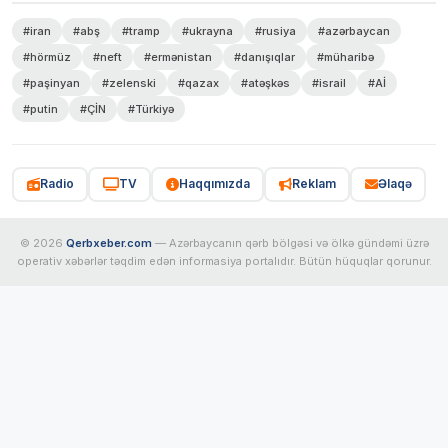
#iran
#abş
#tramp
#ukrayna
#rusiya
#azərbaycan
#hörmüz
#neft
#ermənistan
#danışıqlar
#müharibə
#paşinyan
#zelenski
#qazax
#atəşkəs
#israil
#Aİ
#putin
#ÇİN
#Türkiyə
Radio
TV
Haqqımızda
Reklam
Əlaqə
© 2026
Qerbxeber.com
— Azərbaycanın qərb bölgəsi və ölkə gündəmi üzrə
operativ xəbərlər təqdim edən informasiya portalıdır. Bütün hüquqlar qorunur.