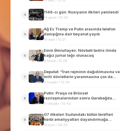
13 mart / 13:32
1146-cı gün: Rusiyanın itkiləri yeniləndi
4
14 aprel / 10:39
Ağ Ev Tramp və Putin arasında telefon
danışığına dair bəyanat yayıb
5
19 mart / 10:21
Emin Əmrullayev: Növbəti tədris ilində
kağız jurnal ləğv olunacaq
6
6 fevral / 15:28
Deputat: “İran rejminin dağıdılmasına və
milli dövlətlərin yaranmasına çox da
7
zaman qalmayıb”
3 noyabr / 10:39
Putin: Praqa və Brüssel
razılaşmalarından sonra Qarabağda
8
antiterror tədbirləri qaçılmaz idi
6 oktyabr / 10:43
G7 ölkələri Sudandakı bütün tərəfləri
hərbi əməliyyatları dayandırmağa
9
çağırıb
15 iyun / 09:25