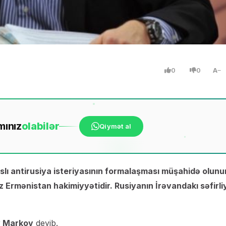
0
0
A
mınız
ola
bilər
Qiymət al
lı antirusiya isteriyasının formalaşması müşahidə olunur
 Ermənistan hakimiyyətidir. Rusiyanın İrəvandakı səfirli
 Markov
deyib.