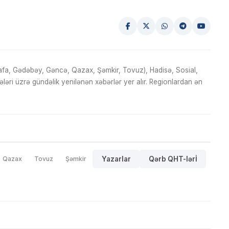
fa, Gədəbəy, Gəncə, Qazax, Şəmkir, Tovuz), Hadisə, Sosial,
ri üzrə gündəlik yenilənən xəbərlər yer alır. Regionlardan ən
Qazax
Tovuz
Şəmkir
Yazarlar
Qərb QHT-lərİ