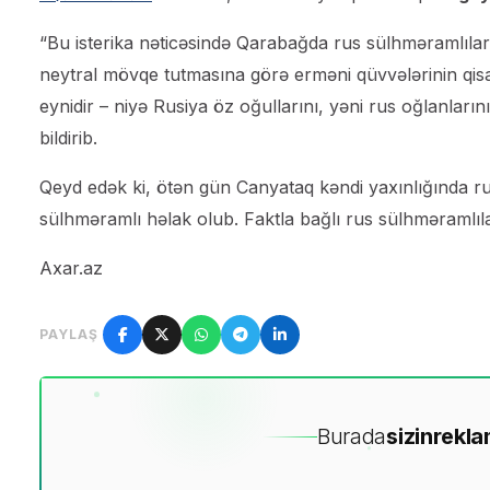
“Bu isterika nəticəsində Qarabağda rus sülhməramlılar
neytral mövqe tutmasına görə erməni qüvvələrinin qis
eynidir – niyə Rusiya öz oğullarını, yəni rus oğlanl
bildirib.
Qeyd edək ki, ötən gün Canyataq kəndi yaxınlığında ru
sülhməramlı həlak olub. Faktla bağlı rus sülhməramlılar
Axar.az
PAYLAŞ
Burada
sizin
rekla