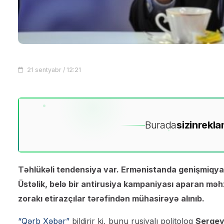
21 sentyabr / 12:21
Burada
sizin
rekla
Təhlükəli tendensiya var. Ermənistanda genişmiqyas
Üstəlik, belə bir antirusiya kampaniyası aparan məhz
zorakı etirazçılar tərəfindən mühasirəyə alınıb.
“Qərb Xəbər”
bildirir ki, bunu rusiyalı politoloq
Sergey