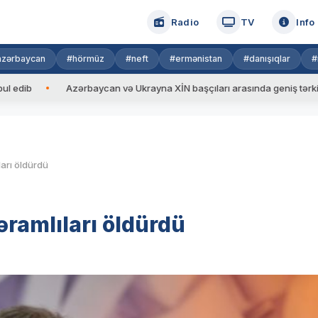
Radio
TV
Info
azərbaycan
#hörmüz
#neft
#ermənistan
#danışıqlar
#
Azərbaycan və Ukrayna XİN başçıları arasında geniş tərkibdə görü
ları öldürdü
əramlıları öldürdü