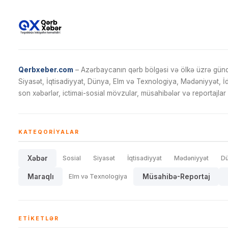
Qerbxeber.com
– Azərbaycanın qərb bölgəsi və ölkə üzrə gündə
Siyasət, İqtisadiyyat, Dünya, Elm və Texnologiya, Mədəniyyət, 
son xəbərlər, ictimai-sosial mövzular, müsahibələr və reportajlar 
KATEQORIYALAR
Xəbər
Sosial
Siyasət
İqtisadiyyat
Mədəniyyət
D
Maraqlı
Elm və Texnologiya
Müsahibə-Reportaj
ETIKETLƏR