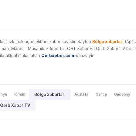
mi izləmək üçün etibarlı xəbər saytıdır. Saytda
Bölgə xəbərləri
(Ağsta
İdman, Maraqlı, Müsahibə-Reportaj, QHT Xəbər və Qərb Xəbər TV bölmələ
ilə aktual məlumatları
Qerbxeber.com
-da izləyin.
ünya
İdman
Bölgə xəbərləri
Ağstafa
Gəncə
Gədəbəy
Qərb Xəbər TV