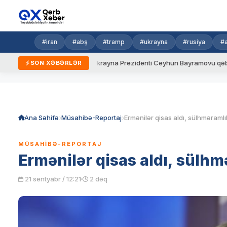
#iran
#abş
#tramp
#ukrayna
#rusiya
#
yeni qaydalar
Ukrayna Prezidenti Ceyhun Bayramovu qəbul edib
SON XƏBƏRLƏR
Skip
to
content
Ana Səhifə
Müsahibə-Reportaj
Ermənilər qisas aldı, sülhməramlı
MÜSAHIBƏ-REPORTAJ
Ermənilər qisas aldı, sülhm
21 sentyabr / 12:21
2 dəq