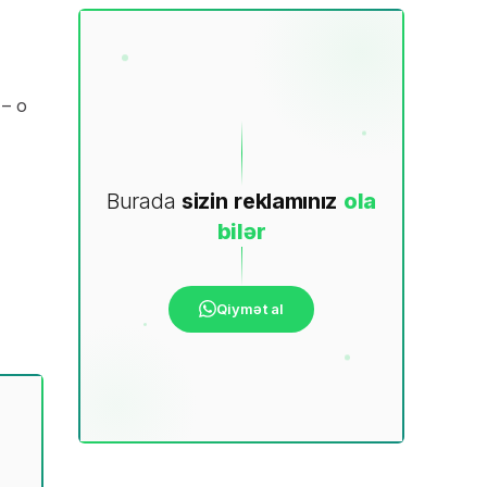
 – o
Burada
sizin
reklamınız
ola
bilər
Qiymət al