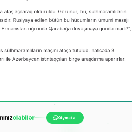
a atəş açılaraq öldürüldü. Görünür, bu, sülhməramlıların
asıdır. Rusiyaya edilən bütün bu hücumların ümumi mesajı
arını Ermənistan uğrunda Qarabağa döyüşməyə göndərmədi?”,
s sülhməramlıların maşını atəşə tutulub, nəticədə 8
ı ilə Azərbaycan istintaqçıları birgə araşdırma aparırlar.
mınız
ola
bilər
Qiymət al