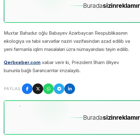
Burada
sizin
reklamın
Muxtar Bahadur oğlu Babayev Azərbaycan Respublikasının
ekologiya və təbii sərvətlər naziri vəzifəsindən azad edilib və
yeni fərmanla iqlim məsələləri üzrə nümayəndəsi təyin edilib.
Qerbxeber.com
xəbər verir ki, Prezident İlham Əliyev
bununla bağlı Sərəncamlar imzalayıb.
PAYLAŞ
Burada
sizin
reklamın