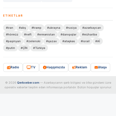
ETIKETLƏR
#iran
#abş
#tramp
#ukrayna
#rusiya
#azərbaycan
#hörmüz
#neft
#ermənistan
#danışıqlar
#müharibə
#paşinyan
#zelenski
#qazax
#atəşkəs
#israil
#Aİ
#putin
#ÇİN
#Türkiyə
Radio
TV
Haqqımızda
Reklam
Əlaqə
© 2026
Qerbxeber.com
— Azərbaycanın qərb bölgəsi və ölkə gündəmi üzrə
operativ xəbərlər təqdim edən informasiya portalıdır. Bütün hüquqlar qorunur.