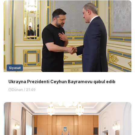
Siyasət
Ukrayna Prezidenti Ceyhun Bayramovu qəbul edib
Dünən / 21:49