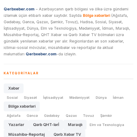
Qerbxeber.com
– Azərbaycanın qərb bölgəsi və ölkə üzrə gündəmi
izləmək üçün etibarlı xəbər saytıdır. Saytda
Bölgə xəbərləri
(Ağstafa,
Gədəbəy, Gəncə, Qazax, Şəmkir, Tovuz), Hadisə, Sosial, Siyasət,
İqtisadiyyat, Dünya, Elm və Texnologiya, Mədəniyyət, İdman, Maraqlı,
Müsahibə-Reportaj, QHT Xəbər və Qərb Xəbər TV bölmələri üzrə
gündəlik yenilənən xəbərlər yer alır. Regionlardan ən son xəbərlər,
ictimai-sosial mövzular, müsahibələr və reportajlar ilə aktual
məlumatları
Qerbxeber.com
-da izləyin.
KATEQORIYALAR
Xəbər
Sosial
Siyasət
İqtisadiyyat
Mədəniyyət
Dünya
İdman
Bölgə xəbərləri
Ağstafa
Gəncə
Gədəbəy
Qazax
Tovuz
Şəmkir
Yazarlar
Qərb QHT-lərİ
Maraqlı
Elm və Texnologiya
Müsahibə-Reportaj
Qərb Xəbər TV