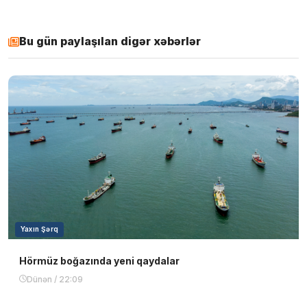
Bu gün paylaşılan digər xəbərlər
Yaxın Şərq
Hörmüz boğazında yeni qaydalar
Dünən / 22:09