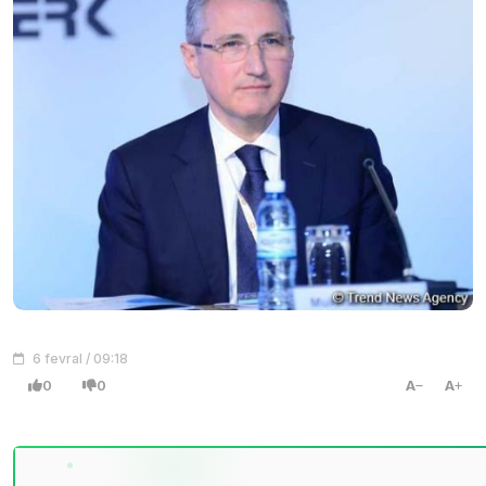
6 fevral / 09:18
0
0
A
A