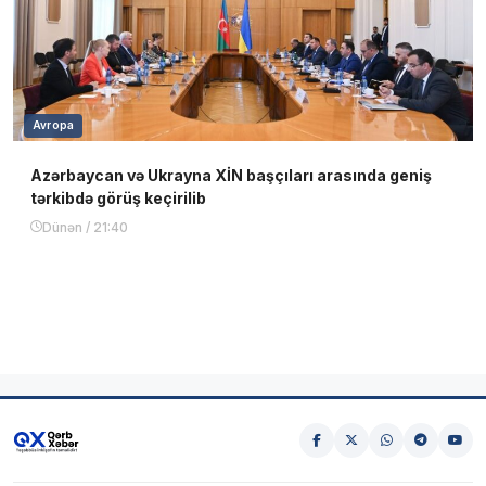
Avropa
Azərbaycan və Ukrayna XİN başçıları arasında geniş
tərkibdə görüş keçirilib
Dünən / 21:40