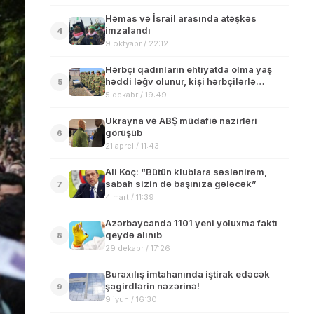
Həmas və İsrail arasında atəşkəs
imzalandı
4
9 oktyabr / 22:12
Hərbçi qadınların ehtiyatda olma yaş
həddi ləğv olunur, kişi hərbçilərlə
5
bərabərləşdirilir
5 dekabr / 19:49
Ukrayna və ABŞ müdafiə nazirləri
görüşüb
6
21 aprel / 11:43
Ali Koç: “Bütün klublara səslənirəm,
sabah sizin də başınıza gələcək”
7
4 mart / 11:39
Azərbaycanda 1101 yeni yoluxma faktı
qeydə alınıb
8
29 dekabr / 17:26
Buraxılış imtahanında iştirak edəcək
şagirdlərin nəzərinə!
9
9 iyun / 16:30