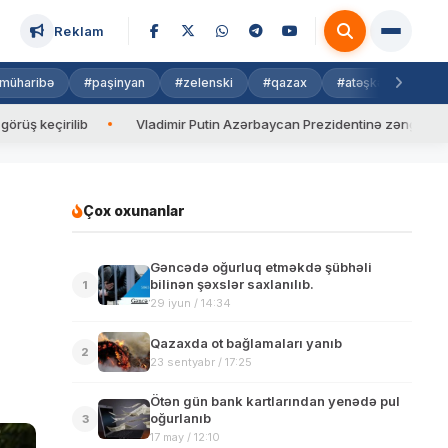
Reklam
müharibə
#paşinyan
#zelenski
#qazax
#atəşkəs
#isra
b
Vladimir Putin Azərbaycan Prezidentinə zəng edib
Valyu
Çox oxunanlar
Gəncədə oğurluq etməkdə şübhəli
bilinən şəxslər saxlanılıb.
1
29 iyun / 14:34
Qazaxda ot bağlamaları yanıb
2
23 sentyabr / 17:25
Ötən gün bank kartlarından yenədə pul
oğurlanıb
3
17 may / 12:10