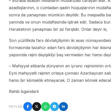
– Burada əsasən millətlərin mübarizəsi cərəyan edir. Az
azadlıqlarının, o cümlədən qadın hüquqlarının müdaf
sonra da yanaşması mümkün deyildir. Bu məqsədlə baş
yanında və onun müdafiəsində iştirak edir. Sadəcə bur
Hərəkatının yanaşması bir az fərqlidir. Onlar deyir ki,
Son yüzillikdə fars dövlətçiliyinin iki əsəs nümayəndəs
formasında təzahür edən fars dövlətçiliyinin hər ikisinə
yapısında rejim dəyişikliyi baş vermədən hər hansı dəyi
– Mahiyyət etibarilə dünyanın ən iyrənc rejimiminin ort
Eyni mahiyyətli rejimin ortaya çıxması Azərbaycan xalq
hansı bir köməklik etməyəcək. O zaman kömək edəcəkdir 
Rahib İsgəndərli
PAYLAŞ