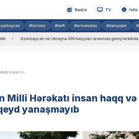
Radio
TV
Info
azərbaycan
#hörmüz
#neft
#ermənistan
#danışıqlar
#
ərbaycan və Ukrayna XİN başçıları arasında geniş tərkibdə görüş keçirili
Çingiz Göytürk: Azərbaycan Milli Hərəkatı insan haqq və azadlıqlarına heç zaman laqeyd yanaşmayıb
 Milli Hərəkatı insan haqq və
aqeyd yanaşmayıb