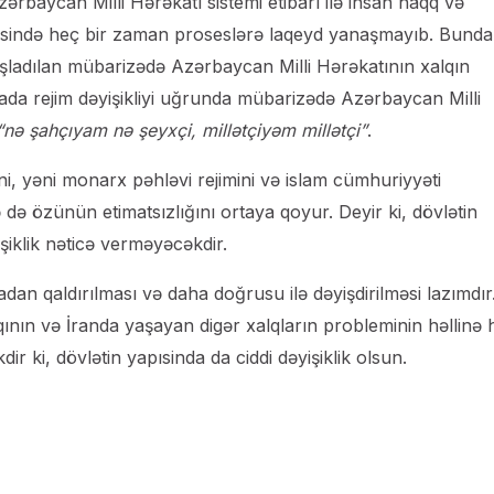
ərbaycan Milli Hərəkatı sistemi etibarı ilə insan haqq və
iəsində heç bir zaman proseslərə laqeyd yanaşmayıb. Bund
ladılan mübarizədə Azərbaycan Milli Hərəkatının xalqın
ada rejim dəyişikliyi uğrunda mübarizədə Azərbaycan Milli
“nə şahçıyam nə şeyxçi, millətçiyəm millətçi”
.
ini, yəni monarx pəhləvi rejimini və islam cümhuriyyəti
 də özünün etimatsızlığını ortaya qoyur. Deyir ki, dövlətin
şiklik nəticə verməyəcəkdir.
adan qaldırılması və daha doğrusu ilə dəyişdirilməsi lazımdır
ının və İranda yaşayan digər xalqların probleminin həllinə 
ki, dövlətin yapısinda da ciddi dəyişiklik olsun.