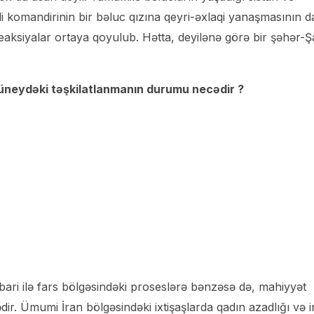
komandirinin bir bəluc qızına qeyri-əxlaqi yanaşmasının d
reaksiyalar ortaya qoyulub. Hətta, deyilənə görə bir şəhər-
üneydəki təşkilatlanmanın durumu necədir ?
ri ilə fars bölgəsindəki proseslərə bənzəsə də, mahiyyət
ədir. Ümumi İran bölgəsindəki ixtişaşlarda qadın azadlığı və 