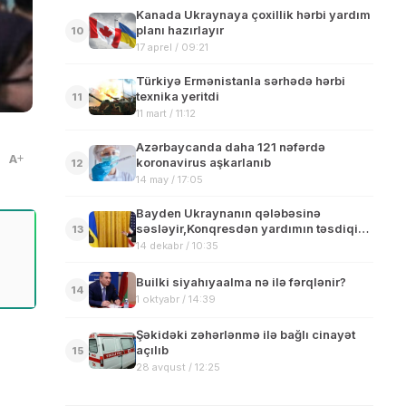
Kanada Ukraynaya çoxillik hərbi yardım
planı hazırlayır
10
17 aprel / 09:21
Türkiyə Ermənistanla sərhədə hərbi
texnika yeritdi
11
11 mart / 11:12
Azərbaycanda daha 121 nəfərdə
A
koronavirus aşkarlanıb
12
14 may / 17:05
Bayden Ukraynanın qələbəsinə
səsləyir,Konqresdən yardımın təsdiqini
13
xahiş edir
14 dekabr / 10:35
Builki siyahıyaalma nə ilə fərqlənir?
14
1 oktyabr / 14:39
Şəkidəki zəhərlənmə ilə bağlı cinayət
açılıb
15
28 avqust / 12:25