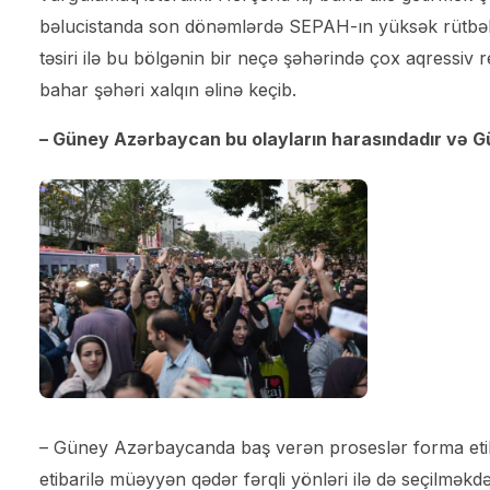
bəlucistanda son dönəmlərdə SEPAH-ın yüksək rütbəli 
təsiri ilə bu bölgənin bir neçə şəhərində çox aqressiv 
bahar şəhəri xalqın əlinə keçib.
– Güney Azərbaycan bu olayların harasındadır və G
– Güney Azərbaycanda baş verən proseslər forma etiba
etibarilə müəyyən qədər fərqli yönləri ilə də seçilməkd