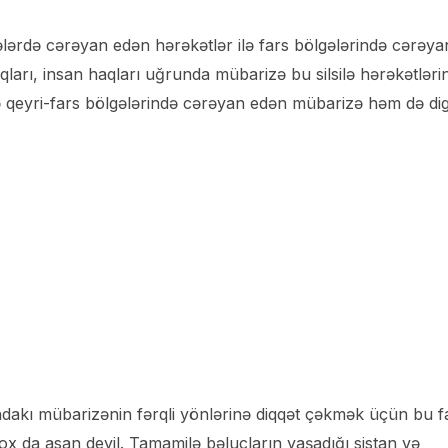
lərdə cərəyan edən hərəkətlər ilə fars bölgələrində cərəya
aqları, insan haqları uğrunda mübarizə bu silsilə hərəkətləri
ə qeyri-fars bölgələrində cərəyan edən mübarizə həm də di
ndakı mübarizənin fərqli yönlərinə diqqət çəkmək üçün bu f
ox da asan deyil. Tamamilə bəlucların yaşadığı sistan və