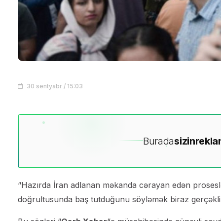
30 sentyabr / 15:03
Burada
sizin
rekla
“Hazırda İran adlanan məkanda cərayan edən proseslər
doğrultusunda baş tutduğunu söyləmək biraz gerçəkli