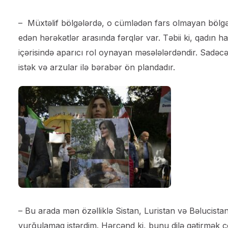
– Müxtəlif bölgələrdə, o cümlədən fars olmayan bölgə
edən hərəkətlər arasında fərqlər var. Təbii ki, qadın h
içərisində aparıcı rol oynayan məsələlərdəndir. Sadəc
istək və arzular ilə bərabər ön plandadır.
– Bu arada mən özəlliklə Sistan, Luristan və Bəlucista
vurğulamaq istərdim. Hərçənd ki, bunu dilə gətirmək ç