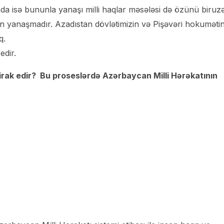
da isə bununla yanaşı milli haqlar məsələsi də özünü biruz
n yanaşmadır. Azadıstan dövlətimizin və Pişəvəri hokumətin
q.
edir.
irak edir? Bu proseslərdə Azərbaycan Milli Hərəkatının