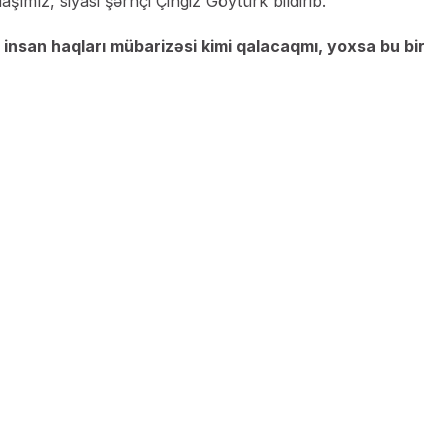
ımız, siyasi şərhçi Çingiz Göytürk bildirib.
ə insan haqları mübarizəsi kimi qalacaqmı, yoxsa bu bir