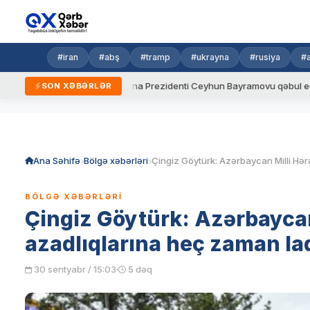
#iran
#abş
#tramp
#ukrayna
#rusiya
#
alar
Ukrayna Prezidenti Ceyhun Bayramovu qəbul edib
Az
SON XƏBƏRLƏR
Skip
to
content
Ana Səhifə
Bölgə xəbərləri
BÖLGƏ XƏBƏRLƏRI
Çingiz Göytürk: Azərbaycan
azadlıqlarına heç zaman l
30 sentyabr / 15:03
5 dəq