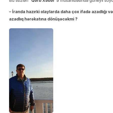
Bu sözləri “
Qərb Xəbər
“ə müsahibəsində güneyli soydaş
– İranda hazırki olaylarda daha çox ifadə azadlığı v
azadlıq hərəkatına dönüşəcəkmi ?