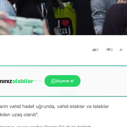
0
0
A
mınız
ola
bilər
Qiymət al
in vahid hədəf uğrunda, vahid istəklər və tələblər
kdən uzaq olardı”.