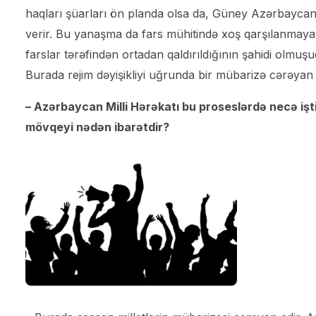
haqları şüarları ön planda olsa da, Güney Azərbaycan
verir. Bu yanaşma da fars mühitində xoş qarşılanmaya
farslar tərəfindən ortadan qaldırıldığının şahidi olmuşu
Burada rejim dəyişikliyi uğrunda bir mübarizə cərəyan 
– Azərbaycan Milli Hərəkatı bu proseslərdə necə işt
mövqeyi nədən ibarətdir?