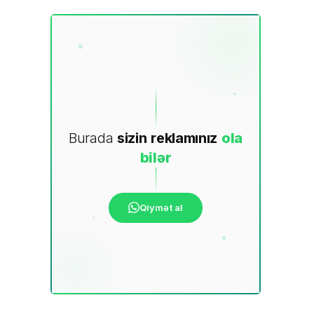
Burada
sizin
reklamınız
ola
bilər
Qiymət al