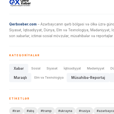
Qerbxeber.com
– Azərbaycanın qərb bölgəsi və ölkə üzrə gündə
Siyasət, İqtisadiyyat, Dünya, Elm və Texnologiya, Mədəniyyət, 
son xəbərlər, ictimai-sosial mövzular, müsahibələr və reportajlar 
KATEQORIYALAR
Xəbər
Sosial
Siyasət
İqtisadiyyat
Mədəniyyət
D
Maraqlı
Elm və Texnologiya
Müsahibə-Reportaj
ETIKETLƏR
#iran
#abş
#tramp
#ukrayna
#rusiya
#azərbayc