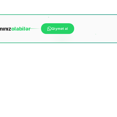
mınız
ola
bilər
Qiymət al