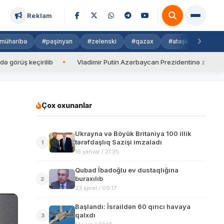
Reklam
müharibə
#paşinyan
#zelenski
#qazax
#atəşkəs
#isra
keçirilib
Vladimir Putin Azərbaycan Prezidentinə zəng edib
Çox oxunanlar
Ukrayna və Böyük Britaniya 100 illik
tərəfdaşlıq Sazişi imzaladı
1
16 yanvar / 21:35
Qubad İbadoğlu ev dustaqlığına
buraxılıb
2
23 aprel / 09:17
Başlandı: İsraildən 60 qırıcı havaya
qalxdı
3