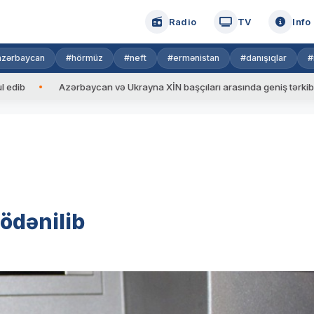
Radio
TV
Info
azərbaycan
#hörmüz
#neft
#ermənistan
#danışıqlar
#
Azərbaycan və Ukrayna XİN başçıları arasında geniş tərkibdə görüş 
ödənilib