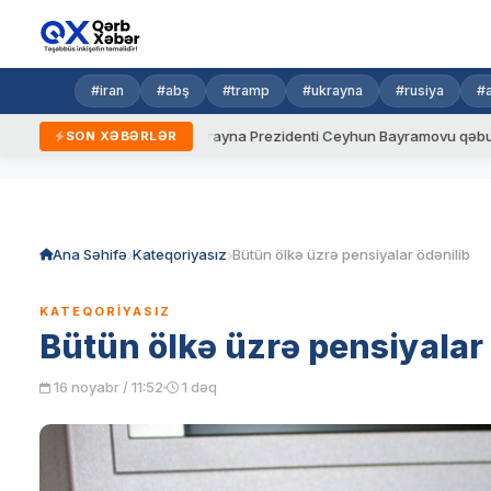
#iran
#abş
#tramp
#ukrayna
#rusiya
#
ni qaydalar
Ukrayna Prezidenti Ceyhun Bayramovu qəbul edib
SON XƏBƏRLƏR
Skip
to
content
Ana Səhifə
Kateqoriyasız
Bütün ölkə üzrə pensiyalar ödənilib
KATEQORIYASIZ
Bütün ölkə üzrə pensiyalar 
16 noyabr / 11:52
1 dəq