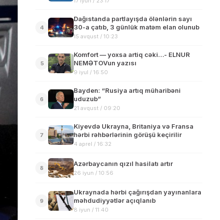
17 iyun / 23:17
Dağıstanda partlayışda ölənlərin sayı
30-a çatıb, 3 günlük matəm elan olunub
4
15 avqust / 10:23
Komfort — yoxsa artiq cəki…- ELNUR
NEMƏTOVun yazısı
5
9 iyul / 16:50
Bayden: “Rusiya artıq müharibəni
uduzub”
6
21 avqust / 09:20
Kiyevdə Ukrayna, Britaniya və Fransa
hərbi rəhbərlərinin görüşü keçirilir
7
4 aprel / 16:32
Azərbaycanın qızıl hasilatı artır
8
26 iyun / 10:56
Ukraynada hərbi çağırışdan yayınanlara
məhdudiyyətlər açıqlanıb
9
8 iyun / 11:40