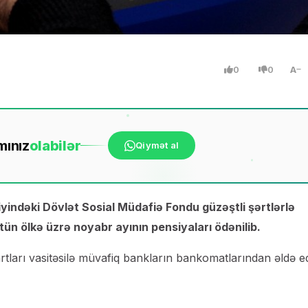
0
0
A
mınız
ola
bilər
Qiymət al
iyindəki Dövlət Sosial Müdafiə Fondu güzəştli şərtlərlə
ün ölkə üzrə noyabr ayının pensiyaları ödənilib.
tları vasitəsilə müvafiq bankların bankomatlarından əldə e