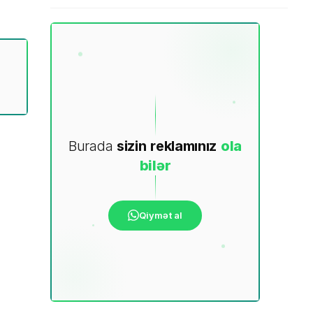
Burada
sizin
reklamınız
ola
bilər
Qiymət al