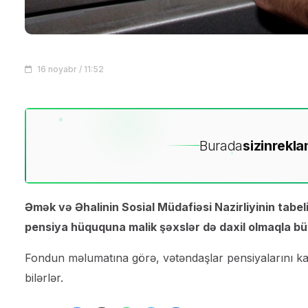
16 noyabr / 11:52
Burada
sizin
rekla
Əmək və Əhalinin Sosial Müdafiəsi Nazirliyinin tabel
pensiya hüququna malik şəxslər də daxil olmaqla büt
Fondun məlumatına görə, vətəndaşlar pensiyalarını kar
bilərlər.