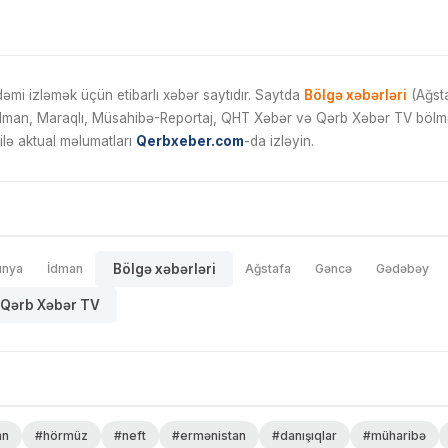
mi izləmək üçün etibarlı xəbər saytıdır. Saytda
Bölgə xəbərləri
(Ağsta
İdman, Maraqlı, Müsahibə-Reportaj, QHT Xəbər və Qərb Xəbər TV bölmələ
ilə aktual məlumatları
Qerbxeber.com
-da izləyin.
ünya
İdman
Bölgə xəbərləri
Ağstafa
Gəncə
Gədəbəy
Qərb Xəbər TV
an
#hörmüz
#neft
#ermənistan
#danışıqlar
#müharibə