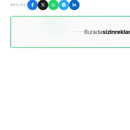
PAYLAŞ
Burada
sizin
rekla