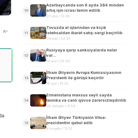
Azərbaycanda son 6 ayda 384 mindən
artıq işin icrası təmin edilib
10
20 iyul / 12:36
Tovuzda əl işlərindən və kiçik
A
istehsaldan ibarət satış-sərgi keçirilib
11
1 fevral / 02:55
Rusiyaya qarşı sanksiyalarda nələr
var…
12
19 iyul / 23:40
İlham Əliyevin Avropa Komissiyasının
Prezidenti ilə görüşü keçirilir
13
18 iyul / 16:01
Ermənistana məxsus xeyli sayda
texnika və canlı qüvvə zərərsizləşdirilib
14
28 oktyabr / 11:54
də
İlham Əliyev Türkiyənin Vitse-
prezidentini qəbul edib
15
4 noyabr / 13:12