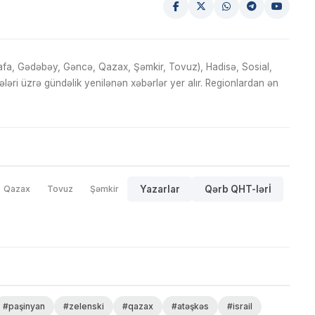
fa, Gədəbəy, Gəncə, Qazax, Şəmkir, Tovuz), Hadisə, Sosial,
ri üzrə gündəlik yenilənən xəbərlər yer alır. Regionlardan ən
Qazax
Tovuz
Şəmkir
Yazarlar
Qərb QHT-lərİ
#paşinyan
#zelenski
#qazax
#atəşkəs
#israil