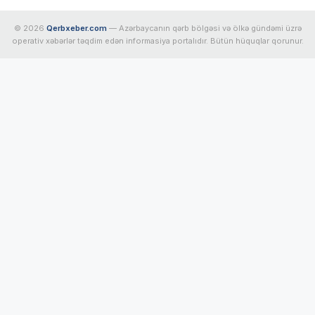
© 2026
Qerbxeber.com
— Azərbaycanın qərb bölgəsi və ölkə gündəmi üzrə
operativ xəbərlər təqdim edən informasiya portalıdır. Bütün hüquqlar qorunur.