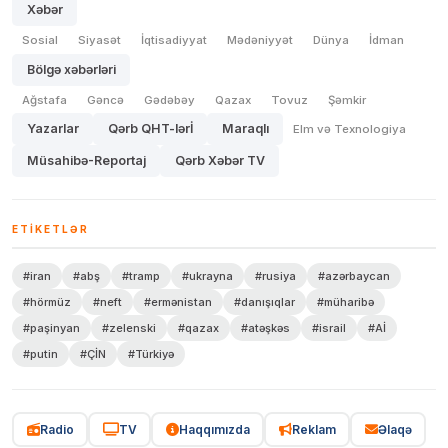
Xəbər
Sosial
Siyasət
İqtisadiyyat
Mədəniyyət
Dünya
İdman
Bölgə xəbərləri
Ağstafa
Gəncə
Gədəbəy
Qazax
Tovuz
Şəmkir
Yazarlar
Qərb QHT-lərİ
Maraqlı
Elm və Texnologiya
Müsahibə-Reportaj
Qərb Xəbər TV
ETIKETLƏR
#iran
#abş
#tramp
#ukrayna
#rusiya
#azərbaycan
#hörmüz
#neft
#ermənistan
#danışıqlar
#müharibə
#paşinyan
#zelenski
#qazax
#atəşkəs
#israil
#Aİ
#putin
#ÇİN
#Türkiyə
Radio
TV
Haqqımızda
Reklam
Əlaqə