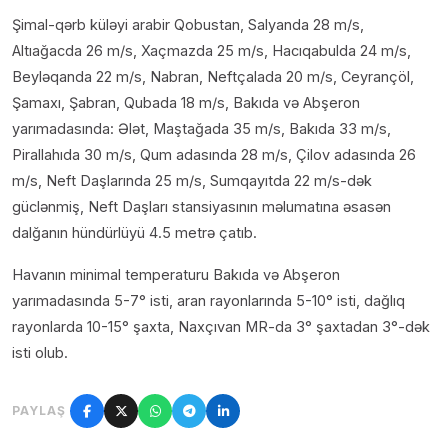
Şimal-qərb küləyi arabir Qobustan, Salyanda 28 m/s,
Altıağacda 26 m/s, Xaçmazda 25 m/s, Hacıqabulda 24 m/s,
Beyləqanda 22 m/s, Nabran, Neftçalada 20 m/s, Ceyrançöl,
Şamaxı, Şabran, Qubada 18 m/s, Bakıda və Abşeron
yarımadasında: Ələt, Maştağada 35 m/s, Bakıda 33 m/s,
Pirallahıda 30 m/s, Qum adasında 28 m/s, Çilov adasında 26
m/s, Neft Daşlarında 25 m/s, Sumqayıtda 22 m/s-dək
güclənmiş, Neft Daşları stansiyasının məlumatına əsasən
dalğanın hündürlüyü 4.5 metrə çatıb.
Havanın minimal temperaturu Bakıda və Abşeron
yarımadasında 5-7° isti, aran rayonlarında 5-10° isti, dağlıq
rayonlarda 10-15° şaxta, Naxçıvan MR-da 3° şaxtadan 3°-dək
isti olub.
PAYLAŞ