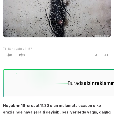
16 noyabr / 11:57
0
0
A
A
Burada
sizin
reklamın
Noyabrın 16-sı saat 11:30 olan məlumata əsasən ölkə
ərazisində hava şəraiti dəyişib, bəzi yerlərdə yağış, dağlıq