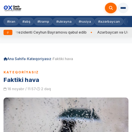
#iran
#abş
#tramp
#ukrayna
#rusiya
#azərbaycan
#h
na Prezidenti Ceyhun Bayramovu qəbul edib
Azərbaycan və Ukrayna XİN
Skip
to
content
Ana Səhifə
Kateqoriyasız
Faktiki hava
KATEQORIYASIZ
Faktiki hava
16 noyabr / 11:57
2 dəq