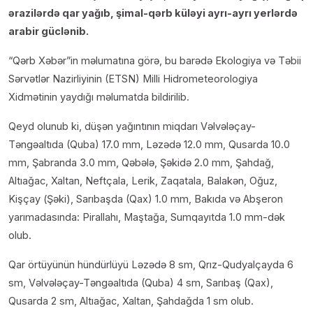
ərazilərdə qar yağıb, şimal-qərb küləyi ayrı-ayrı yerlərdə
arabir güclənib.
“Qərb Xəbər”in məlumatına görə, bu barədə Ekologiya və Təbii
Sərvətlər Nazirliyinin (ETSN) Milli Hidrometeorologiya
Xidmətinin yaydığı məlumatda bildirilib.
Qeyd olunub ki, düşən yağıntının miqdarı Vəlvələçay-
Təngəaltıda (Quba) 17.0 mm, Ləzədə 12.0 mm, Qusarda 10.0
mm, Şabranda 3.0 mm, Qəbələ, Şəkidə 2.0 mm, Şahdağ,
Altıağac, Xaltan, Neftçala, Lerik, Zaqatala, Balakən, Oğuz,
Kişçay (Şəki), Sarıbaşda (Qax) 1.0 mm, Bakıda və Abşeron
yarımadasında: Pirallahı, Maştağa, Sumqayıtda 1.0 mm-dək
olub.
Qar örtüyünün hündürlüyü Ləzədə 8 sm, Qrız-Qudyalçayda 6
sm, Vəlvələçay-Təngəaltıda (Quba) 4 sm, Sarıbaş (Qax),
Qusarda 2 sm, Altıağac, Xaltan, Şahdağda 1 sm olub.