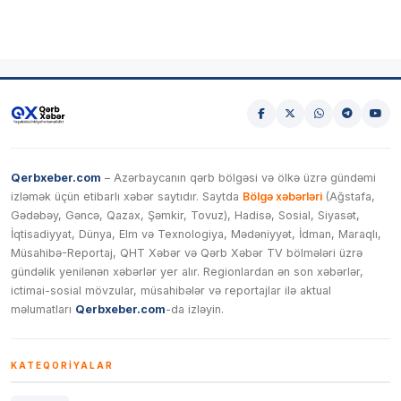
Qerbxeber.com
– Azərbaycanın qərb bölgəsi və ölkə üzrə gündəmi
izləmək üçün etibarlı xəbər saytıdır. Saytda
Bölgə xəbərləri
(Ağstafa,
Gədəbəy, Gəncə, Qazax, Şəmkir, Tovuz), Hadisə, Sosial, Siyasət,
İqtisadiyyat, Dünya, Elm və Texnologiya, Mədəniyyət, İdman, Maraqlı,
Müsahibə-Reportaj, QHT Xəbər və Qərb Xəbər TV bölmələri üzrə
gündəlik yenilənən xəbərlər yer alır. Regionlardan ən son xəbərlər,
ictimai-sosial mövzular, müsahibələr və reportajlar ilə aktual
məlumatları
Qerbxeber.com
-da izləyin.
KATEQORIYALAR