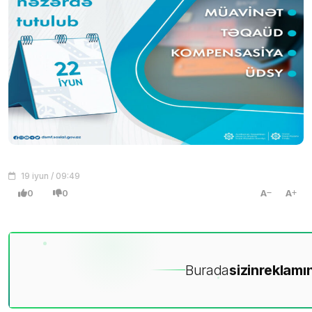
19 iyun / 09:49
0
0
A
A
Burada
sizin
reklamın