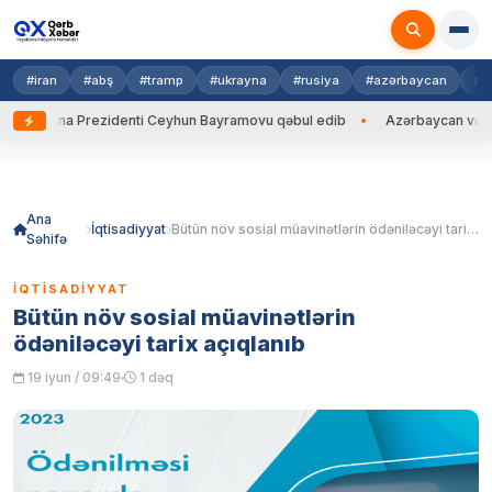
#iran
#abş
#tramp
#ukrayna
#rusiya
#azərbaycan
#h
krayna Prezidenti Ceyhun Bayramovu qəbul edib
Azərbaycan və Ukrayn
Skip
to
content
Ana
İqtisadiyyat
Bütün növ sosial müavinətlərin ödəniləcəyi tarix açıqlanıb
Səhifə
İQTISADIYYAT
Bütün növ sosial müavinətlərin
ödəniləcəyi tarix açıqlanıb
19 iyun / 09:49
1 dəq