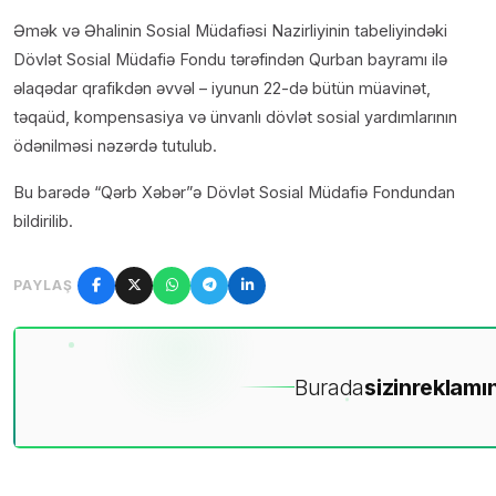
Əmək və Əhalinin Sosial Müdafiəsi Nazirliyinin tabeliyindəki
Dövlət Sosial Müdafiə Fondu tərəfindən Qurban bayramı ilə
əlaqədar qrafikdən əvvəl – iyunun 22-də bütün müavinət,
təqaüd, kompensasiya və ünvanlı dövlət sosial yardımlarının
ödənilməsi nəzərdə tutulub.
Bu barədə “Qərb Xəbər”ə Dövlət Sosial Müdafiə Fondundan
bildirilib.
PAYLAŞ
Burada
sizin
reklamın