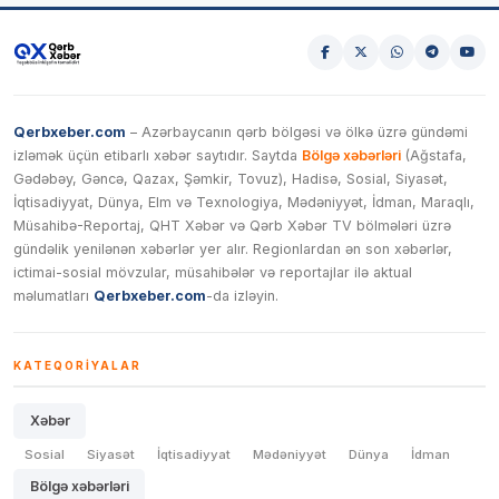
Qerbxeber.com
– Azərbaycanın qərb bölgəsi və ölkə üzrə gündəmi
izləmək üçün etibarlı xəbər saytıdır. Saytda
Bölgə xəbərləri
(Ağstafa,
Gədəbəy, Gəncə, Qazax, Şəmkir, Tovuz), Hadisə, Sosial, Siyasət,
İqtisadiyyat, Dünya, Elm və Texnologiya, Mədəniyyət, İdman, Maraqlı,
Müsahibə-Reportaj, QHT Xəbər və Qərb Xəbər TV bölmələri üzrə
gündəlik yenilənən xəbərlər yer alır. Regionlardan ən son xəbərlər,
ictimai-sosial mövzular, müsahibələr və reportajlar ilə aktual
məlumatları
Qerbxeber.com
-da izləyin.
KATEQORIYALAR
Xəbər
Sosial
Siyasət
İqtisadiyyat
Mədəniyyət
Dünya
İdman
Bölgə xəbərləri