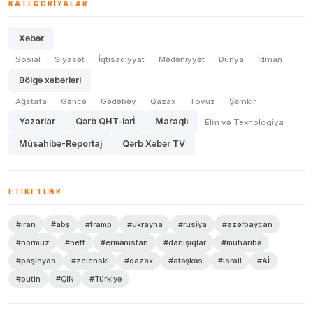
KATEQORIYALAR
Xəbər
Sosial
Siyasət
İqtisadiyyat
Mədəniyyət
Dünya
İdman
Bölgə xəbərləri
Ağstafa
Gəncə
Gədəbəy
Qazax
Tovuz
Şəmkir
Yazarlar
Qərb QHT-lərİ
Maraqlı
Elm və Texnologiya
Müsahibə-Reportaj
Qərb Xəbər TV
ETIKETLƏR
#iran
#abş
#tramp
#ukrayna
#rusiya
#azərbaycan
#hörmüz
#neft
#ermənistan
#danışıqlar
#müharibə
#paşinyan
#zelenski
#qazax
#atəşkəs
#israil
#Aİ
#putin
#ÇİN
#Türkiyə