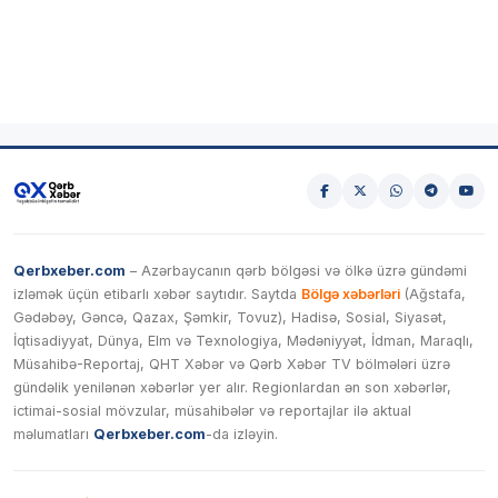
Qerbxeber.com
– Azərbaycanın qərb bölgəsi və ölkə üzrə gündəmi
izləmək üçün etibarlı xəbər saytıdır. Saytda
Bölgə xəbərləri
(Ağstafa,
Gədəbəy, Gəncə, Qazax, Şəmkir, Tovuz), Hadisə, Sosial, Siyasət,
İqtisadiyyat, Dünya, Elm və Texnologiya, Mədəniyyət, İdman, Maraqlı,
Müsahibə-Reportaj, QHT Xəbər və Qərb Xəbər TV bölmələri üzrə
gündəlik yenilənən xəbərlər yer alır. Regionlardan ən son xəbərlər,
ictimai-sosial mövzular, müsahibələr və reportajlar ilə aktual
məlumatları
Qerbxeber.com
-da izləyin.