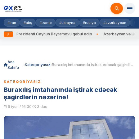
#iran
#abş
#tramp
#ukrayna
#rusiya
#azərbaycan
#h
na Prezidenti Ceyhun Bayramovu qəbul edib
Azərbaycan və Ukrayna XİN
Skip
to
content
Ana
Kateqoriyasız
Buraxılış imtahanında iştirak edəcək şagirdlərin nəzərinə!
Səhifə
KATEQORIYASIZ
Buraxılış imtahanında iştirak edəcək
şagirdlərin nəzərinə!
9 iyun / 16:30
3 dəq