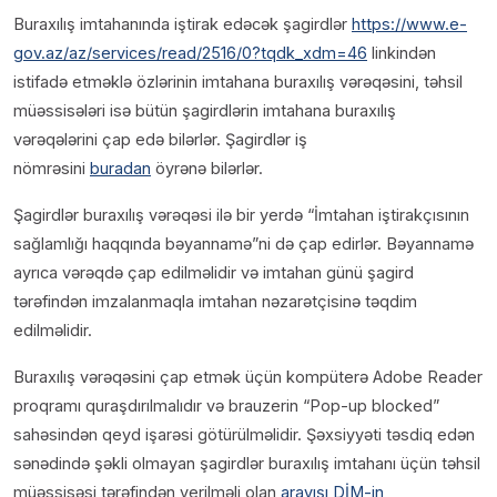
Buraxılış imtahanında iştirak edəcək şagirdlər
https://www.e-
gov.az/az/services/read/2516/0?tqdk_xdm=46
linkindən
istifadə etməklə özlərinin imtahana buraxılış vərəqəsini, təhsil
müəssisələri isə bütün şagirdlərin imtahana buraxılış
vərəqələrini çap edə bilərlər. Şagirdlər iş
nömrəsini
buradan
öyrənə bilərlər.
Şagirdlər buraxılış vərəqəsi ilə bir yerdə “İmtahan iştirakçısının
sağlamlığı haqqında bəyannamə”ni də çap edirlər. Bəyannamə
ayrıca vərəqdə çap edilməlidir və imtahan günü şagird
tərəfindən imzalanmaqla imtahan nəzarətçisinə təqdim
edilməlidir.
Buraxılış vərəqəsini çap etmək üçün kompüterə Adobe Reader
proqramı quraşdırılmalıdır və brauzerin “Pop-up blocked”
sahəsindən qeyd işarəsi götürülməlidir. Şəxsiyyəti təsdiq edən
sənədində şəkli olmayan şagirdlər buraxılış imtahanı üçün təhsil
müəssisəsi tərəfindən verilməli olan
arayışı DİM-in