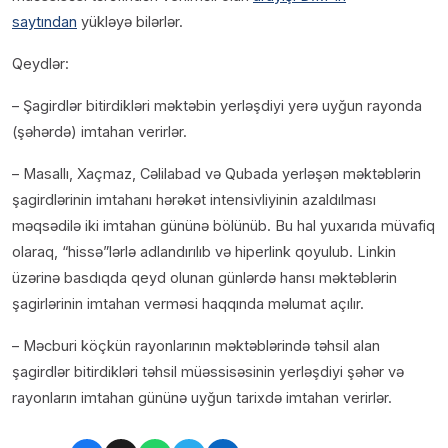
saytından
yükləyə bilərlər.
Qeydlər:
– Şagirdlər bitirdikləri məktəbin yerləşdiyi yerə uyğun rayonda
(şəhərdə) imtahan verirlər.
– Masallı, Xaçmaz, Cəlilabad və Qubada yerləşən məktəblərin
şagirdlərinin imtahanı hərəkət intensivliyinin azaldılması
məqsədilə iki imtahan gününə bölünüb. Bu hal yuxarıda müvafiq
olaraq, “hissə”lərlə adlandırılıb və hiperlink qoyulub. Linkin
üzərinə basdıqda qeyd olunan günlərdə hansı məktəblərin
şagirlərinin imtahan verməsi haqqında məlumat açılır.
– Məcburi köçkün rayonlarının məktəblərində təhsil alan
şagirdlər bitirdikləri təhsil müəssisəsinin yerləşdiyi şəhər və
rayonların imtahan gününə uyğun tarixdə imtahan verirlər.