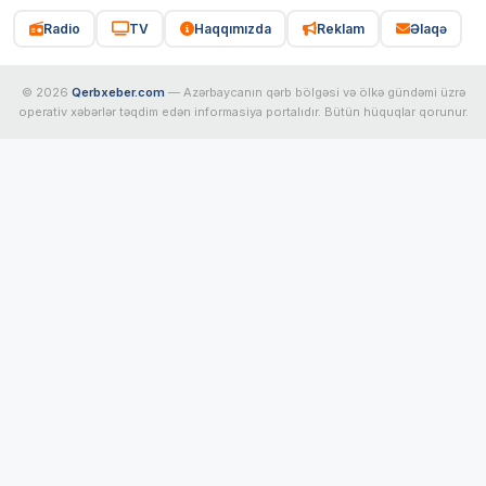
Radio
TV
Haqqımızda
Reklam
Əlaqə
© 2026
Qerbxeber.com
— Azərbaycanın qərb bölgəsi və ölkə gündəmi üzrə
operativ xəbərlər təqdim edən informasiya portalıdır. Bütün hüquqlar qorunur.