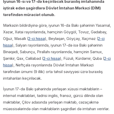
İyunun 16-sı və 17-də keçiriləcək buraxılış imtahanında
iştirak edən şagirdlərə Dövlət İmtahan Mərkəzi (DİM)
tərəfindən müraciət olunub.
Mərkəzin bildirdiyinə görə, iyunun 16-da Bakı şəhərinin Yasamal,
Xəzər, Xətai rayonlarında, həmçinin Göygöl, Tovuz, Gədəbəy,
Oğuz, Masallı (
2-ci hissə
), Beyləqan, Göyçay, Xaçmaz (
2-ci
hissə
), Salyan rayonlarında, iyunun 17-də isə Bakı şəhərinin
Binəqədi, Sabunçu, Pirallahı rayonlarında, həmçinin Samux,
Şəmkir, Qax, Cəlilabad (
2-ci hissə
), Füzuli, Kürdəmir, Quba (
2-ci
hissə
), Neftçala rayonlarında Dövlət İmtahan Mərkəzi
tərəfindən ümumi (9 illik) orta təhsil səviyyəsi üzrə buraxılış
imtahanları keçiriləcək.
İyunun 17-də Bakı şəhərində yerləşən xüsusi məktəblərin –
internat məktəbləri, tədrisi ingilis, fransız, gürcü dilində olan
məktəblər, Çilov adasında yerləşən məktəb, cəzaçəkmə
müəssisələrində olan məktəblərin şagirdləri də imtahan verirlər.