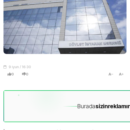
9 iyun / 16:30
0
0
A
A
Burada
sizin
reklamın